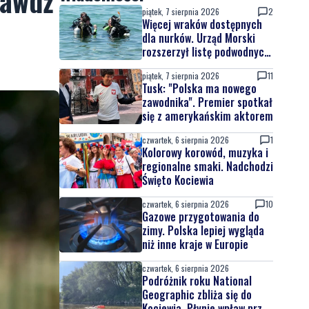
rawdź
piątek, 7 sierpnia 2026
2
Więcej wraków dostępnych
dla nurków. Urząd Morski
rozszerzył listę podwodnych
atrakcji
piątek, 7 sierpnia 2026
11
Tusk: "Polska ma nowego
zawodnika". Premier spotkał
się z amerykańskim aktorem
czwartek, 6 sierpnia 2026
1
Kolorowy korowód, muzyka i
regionalne smaki. Nadchodzi
Święto Kociewia
czwartek, 6 sierpnia 2026
10
Gazowe przygotowania do
zimy. Polska lepiej wygląda
niż inne kraje w Europie
czwartek, 6 sierpnia 2026
Podróżnik roku National
Geographic zbliża się do
Kociewia. Płynie wpław przez