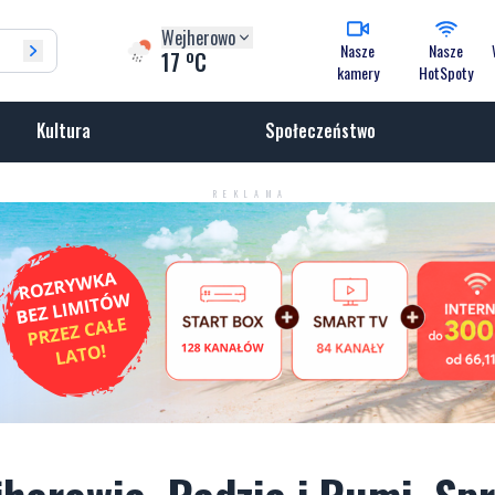
Wejherowo
Nasze
Nasze
o
17
C
kamery
HotSpoty
Kultura
Społeczeństwo
REKLAMA