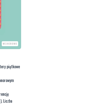
WEJHEROWO
tery piątkowe
honorowym
rencję
). Liczba