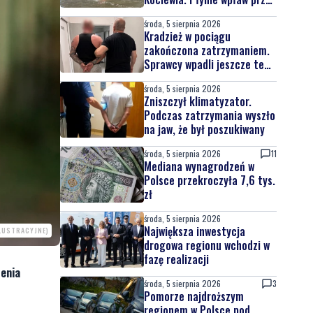
całą Wisłę
środa, 5 sierpnia 2026
Kradzież w pociągu
zakończona zatrzymaniem.
Sprawcy wpadli jeszcze tego
samego dnia
środa, 5 sierpnia 2026
Zniszczył klimatyzator.
Podczas zatrzymania wyszło
na jaw, że był poszukiwany
środa, 5 sierpnia 2026
11
Mediana wynagrodzeń w
Polsce przekroczyła 7,6 tys.
zł
środa, 5 sierpnia 2026
Największa inwestycja
ILUSTRACYJNE)
drogowa regionu wchodzi w
fazę realizacji
zenia
środa, 5 sierpnia 2026
3
Pomorze najdroższym
regionem w Polsce pod