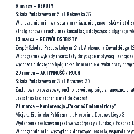
6 marca – BEAUTY
Szkoła Podstawowa nr 5, ul. Rekowska 36
W programie m.in. warsztaty makijażu, pielęgnacji skóry i styliz
strefę zdrowia i ruchu oraz konsultacje dotyczące pielęgnacji wł
13 marca – ROZWÓJ OSOBISTY
Zespół Szkolno-Przedszkolny nr 2, ul. Aleksandra Zawadzkiego 1
W programie wykłady i warsztaty dotyczące motywacji, zarządza
wydarzenia dostępne będą także informacje o rynku pracy przyg
20 marca – AKTYWNOŚĆ / RUCH
Szkoła Podstawowa nr 3, ul. Brzozowa 30
Zaplanowano rozgrzewkę ogólnorozwojową, zajęcia taneczne, pilat
uczestniczki o zabranie mat do ćwiczeń.
27 marca – Konferencja „Pokonać Endometriozę”
Miejska Biblioteka Publiczna, ul. Hieronima Derdowskiego 3
Wydarzenie realizowane jest we współpracy z Fundacja Pokonać 
W programie m.in. wystąpienia dotyczące leczenia, wsparcia psycho