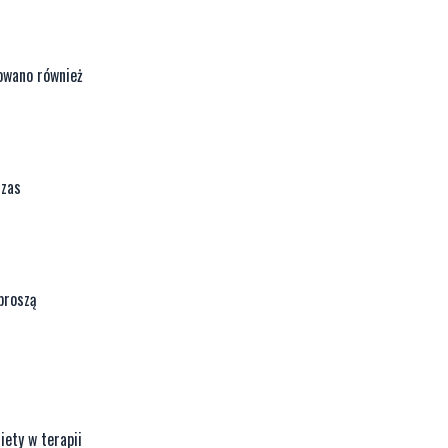
nowano również
czas
proszą
iety w terapii