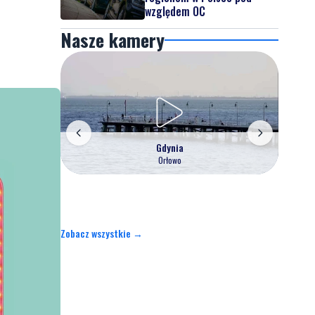
względem OC
Nasze kamery
Gdynia
Orłowo
Zobacz wszystkie →