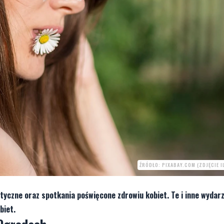
ŹRÓDŁO: PIXABAY.COM (ZDJĘCIE 
styczne oraz spotkania poświęcone zdrowiu kobiet. Te i inne wydar
biet.