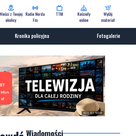
Wieści z Twojej
Radio Norda
TTM
Kościoły
Wyślij
okolicy
Fm
online
materiał
Kronika policyjna
Fotogalerie
ADS BY NGM
Wiadomości