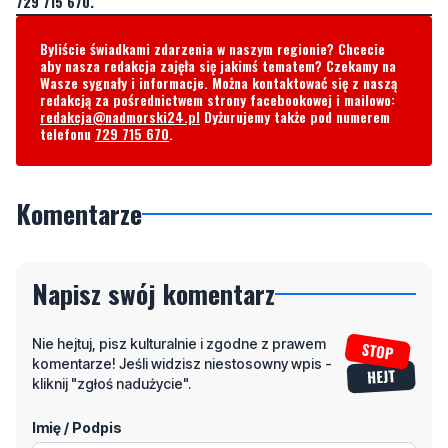
729 715 670.
Byliście świadkami zdarzenia w naszym regionie? Chcecie
aby nasza redakcja zajęła się jakimś tematem? Czekamy na
Wasze sygnały i informacje. Można kontaktować się z naszą
redakcją za pośrednictwem strony facebookowej i mailowo:
redakcja@nadmorski24.pl
Dyżurujemy także pod numerem
telefonu
729 715 670
.
Komentarze
Napisz swój komentarz
Nie hejtuj, pisz kulturalnie i zgodne z prawem
komentarze! Jeśli widzisz niestosowny wpis -
kliknij "zgłoś nadużycie".
Imię / Podpis