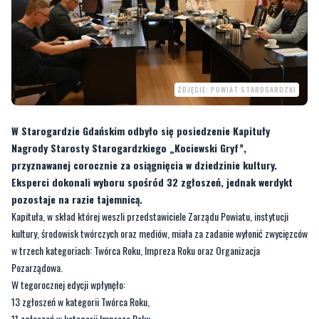
ZDJĘCIE: POWIAT STAROGARDZKI
W Starogardzie Gdańskim odbyło się posiedzenie Kapituły
Nagrody Starosty Starogardzkiego „Kociewski Gryf”,
przyznawanej corocznie za osiągnięcia w dziedzinie kultury.
Eksperci dokonali wyboru spośród 32 zgłoszeń, jednak werdykt
pozostaje na razie tajemnicą.
Kapituła, w skład której weszli przedstawiciele Zarządu Powiatu, instytucji
kultury, środowisk twórczych oraz mediów, miała za zadanie wyłonić zwycięzców
w trzech kategoriach: Twórca Roku, Impreza Roku oraz Organizacja
Pozarządowa.
W tegorocznej edycji wpłynęło:
13 zgłoszeń w kategorii Twórca Roku,
11 zgłoszeń w kategorii Impreza Roku,