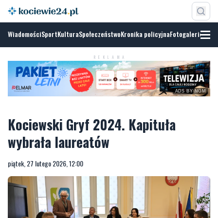
Wiadomości
Sport
Kultura
Społeczeństwo
Kronika policyjna
Fotogalerie
REKLAMA
ADS BY NGM
Kociewski Gryf 2024. Kapituła
wybrała laureatów
piątek, 27 lutego 2026, 12:00