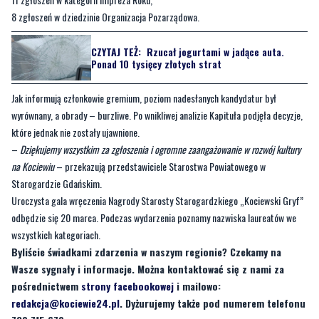
8 zgłoszeń w dziedzinie Organizacja Pozarządowa.
CZYTAJ TEŻ:
Rzucał jogurtami w jadące auta.
Ponad 10 tysięcy złotych strat
Jak informują członkowie gremium, poziom nadesłanych kandydatur był
wyrównany, a obrady – burzliwe. Po wnikliwej analizie Kapituła podjęła decyzje,
które jednak nie zostały ujawnione.
–
Dziękujemy wszystkim za zgłoszenia i ogromne zaangażowanie w rozwój kultury
na Kociewiu
– przekazują przedstawiciele Starostwa Powiatowego w
Starogardzie Gdańskim.
Uroczysta gala wręczenia Nagrody Starosty Starogardzkiego „Kociewski Gryf”
odbędzie się 20 marca. Podczas wydarzenia poznamy nazwiska laureatów we
wszystkich kategoriach.
Byliście świadkami zdarzenia w naszym regionie? Czekamy na
Wasze sygnały i informacje. Można kontaktować się z nami za
pośrednictwem
strony facebookowej
i mailowo:
redakcja@kociewie24.pl
. Dyżurujemy także pod numerem telefonu