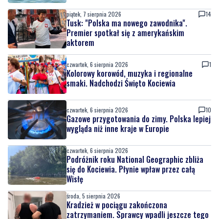
piątek, 7 sierpnia 2026
14
Tusk: "Polska ma nowego zawodnika".
Premier spotkał się z amerykańskim
aktorem
czwartek, 6 sierpnia 2026
1
Kolorowy korowód, muzyka i regionalne
smaki. Nadchodzi Święto Kociewia
czwartek, 6 sierpnia 2026
10
Gazowe przygotowania do zimy. Polska lepiej
wygląda niż inne kraje w Europie
czwartek, 6 sierpnia 2026
Podróżnik roku National Geographic zbliża
się do Kociewia. Płynie wpław przez całą
Wisłę
środa, 5 sierpnia 2026
Kradzież w pociągu zakończona
zatrzymaniem. Sprawcy wpadli jeszcze tego