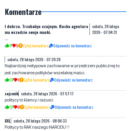
I dobrze. Trzebabyc czujnym. Ruska agentura
sobota, 28 lutego
ma wszedzie swoje macki.
2026 - 07:04:31
…
7
5
Zgłoś komentarz
Odpowiedz na komentarz
sobota, 28 lutego 2026 - 07:20:28
Najbardziej nietypowe zachowanie w przestrzeni publicznej to
jest zachowanie polityków wszelakiej maści.
13
1
Zgłoś komentarz
Odpowiedz na komentarz
sejsmik
sobota, 28 lutego 2026 - 07:57:17
politycy to klamcy i oszusci
12
0
Zgłoś komentarz
Odpowiedz na komentarz
XXL
sobota, 28 lutego 2026 - 08:06:33
Politycy to RAK naszego NARODU ! !
12
2
Zgłoś komentarz
Odpowiedz na komentarz
A najwięcej do powiedzenia mają zawsze
sobota, 28 lutego 2026 -