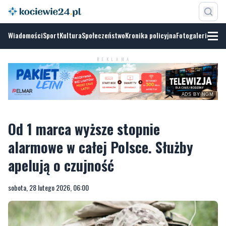
Wiadomości
Sport
Kultura
Społeczeństwo
Kronika policyjna
Fotogalerie
ADS BY
NGM
REKLAMA
Od 1 marca wyższe stopnie
alarmowe w całej Polsce. Służby
apelują o czujność
sobota, 28 lutego 2026, 06:00