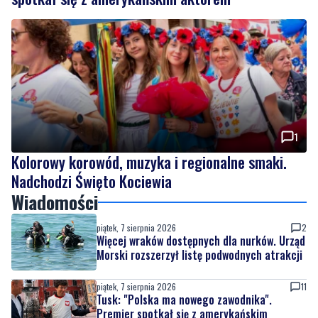
1
Kolorowy korowód, muzyka i regionalne smaki.
Nadchodzi Święto Kociewia
Wiadomości
piątek, 7 sierpnia 2026
2
Więcej wraków dostępnych dla nurków. Urząd
Morski rozszerzył listę podwodnych atrakcji
piątek, 7 sierpnia 2026
11
Tusk: "Polska ma nowego zawodnika".
Premier spotkał się z amerykańskim
aktorem
czwartek, 6 sierpnia 2026
1