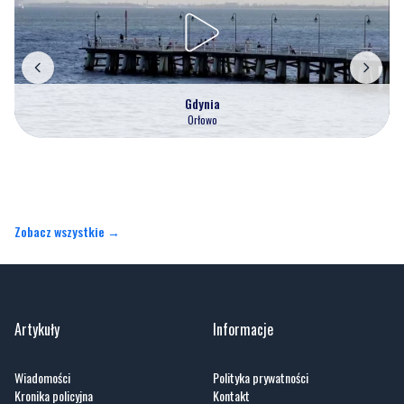
Gdynia
Orłowo
Zobacz wszystkie →
Artykuły
Informacje
Wiadomości
Polityka prywatności
Kronika policyjna
Kontakt
Społeczeństwo
O portalu
Kultura
Regulamin
Sport