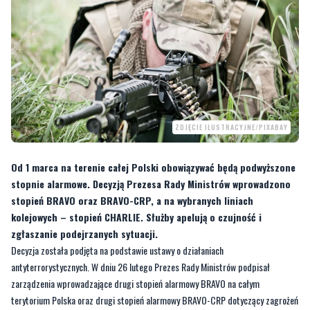
ZDJĘCIE ILUSTRACYJNE/PIXABAY
Od 1 marca na terenie całej Polski obowiązywać będą podwyższone
stopnie alarmowe. Decyzją Prezesa Rady Ministrów wprowadzono
stopień BRAVO oraz BRAVO-CRP, a na wybranych liniach
kolejowych – stopień CHARLIE. Służby apelują o czujność i
zgłaszanie podejrzanych sytuacji.
Decyzja została podjęta na podstawie ustawy o działaniach
antyterrorystycznych. W dniu 26 lutego Prezes Rady Ministrów podpisał
zarządzenia wprowadzające drugi stopień alarmowy BRAVO na całym
terytorium Polska oraz drugi stopień alarmowy BRAVO-CRP dotyczący zagrożeń
w cyberprzestrzeni. Oba stopnie będą obowiązywać
od 1 marca od północy
do 31 maja do godziny 23:59
. Dodatkowo wprowadzono drugi stopień
alarmowy BRAVO wobec polskiej infrastruktury energetycznej znajdującej się