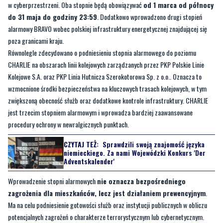
poza granicami kraju.
Równolegle zdecydowano o podniesieniu stopnia alarmowego do poziomu
CHARLIE na obszarach linii kolejowych zarządzanych przez PKP Polskie Linie
Kolejowe S.A. oraz PKP Linia Hutnicza Szerokotorowa Sp. z o.o.. Oznacza to
wzmocnione środki bezpieczeństwa na kluczowych trasach kolejowych, w tym
zwiększoną obecność służb oraz dodatkowe kontrole infrastruktury. CHARLIE
jest trzecim stopniem alarmowym i wprowadza bardziej zaawansowane
procedury ochrony w newralgicznych punktach.
CZYTAJ TEŻ:
Sprawdzili swoją znajomość języka
niemieckiego. Za nami Wojewódzki Konkurs 'Der
Adventskalender'
Wprowadzenie stopni alarmowych
nie oznacza bezpośredniego
zagrożenia dla mieszkańców, lecz jest działaniem prewencyjnym
.
Ma na celu podniesienie gotowości służb oraz instytucji publicznych w obliczu
potencjalnych zagrożeń o charakterze terrorystycznym lub cybernetycznym.
Obywatele mogą zauważyć częstsze patrole, kontrole obiektów użyteczności
publicznej czy wzmożony monitoring w miejscach newralgicznych.
Służby apelują o zachowanie spokoju i zwracanie uwagi na nietypowe sytuacje w