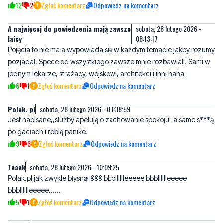
laicy
08:13:17
Pojęcia to nie ma a wypowiada się w każdym temacie jakby rozumy
pozjadał. Spece od wszystkiego zawsze mnie rozbawiali. Sami w
jednym lekarze, strażacy, wojskowi, architekci i inni haha
6
1
Zgłoś komentarz
Odpowiedz na komentarz
Polak. pl
sobota, 28 lutego 2026 - 08:38:59
Jest napisane,,służby apelują o zachowanie spokoju" a same s***ą
po gaciach i robią panike.
9
6
Zgłoś komentarz
Odpowiedz na komentarz
Taaak
sobota, 28 lutego 2026 - 10:09:25
Polak.pl jak zwykle błysnął &&& bbblllllleeeee bbblllllleeeee
bbblllllleeeee......
5
1
Zgłoś komentarz
Odpowiedz na komentarz
Łukasz
sobota, 28 lutego 2026 - 16:31:41
Znowu będą zaczepiać ludzi fotografujących pociągi?
1
4
Zgłoś komentarz
Odpowiedz na komentarz