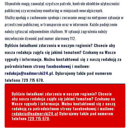
przestrzeni publicznej, w transporcie oraz w internecie. Każde podejrzenie
należy zgłaszać odpowiednim służbom. W sytuacji zagrożenia należy
niezwłocznie dzwonić pod numer alarmowy 112.
Byliście świadkami zdarzenia w naszym regionie? Chcecie aby
nasza redakcja zajęła się jakimś tematem? Czekamy na Wasze
sygnały i informacje. Można kontaktować się z naszą redakcją za
pośrednictwem
strony facebookowej
i mailowo:
redakcja@nadmorski24.pl
. Dyżurujemy także pod numerem
telefonu 729 715 670.
Byliście świadkami zdarzenia w naszym regionie? Chcecie
aby nasza redakcja zajęła się jakimś tematem? Czekamy na
Wasze sygnały i informacje. Można kontaktować się z naszą
redakcją za pośrednictwem strony facebookowej i mailowo:
redakcja@nadmorski24.pl
Dyżurujemy także pod numerem
telefonu
729 715 670
.
Komentarze