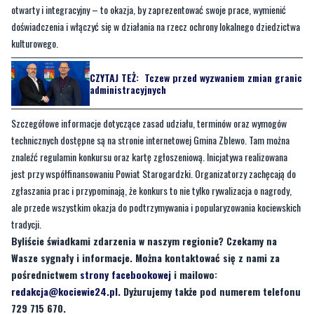
otwarty i integracyjny – to okazja, by zaprezentować swoje prace, wymienić
doświadczenia i włączyć się w działania na rzecz ochrony lokalnego dziedzictwa
kulturowego.
CZYTAJ TEŻ:
Tczew przed wyzwaniem zmian granic
administracyjnych
Szczegółowe informacje dotyczące zasad udziału, terminów oraz wymogów
technicznych dostępne są na stronie internetowej Gmina Zblewo. Tam można
znaleźć regulamin konkursu oraz kartę zgłoszeniową. Inicjatywa realizowana
jest przy współfinansowaniu Powiat Starogardzki. Organizatorzy zachęcają do
zgłaszania prac i przypominają, że konkurs to nie tylko rywalizacja o nagrody,
ale przede wszystkim okazja do podtrzymywania i popularyzowania kociewskich
tradycji.
Byliście świadkami zdarzenia w naszym regionie? Czekamy na
Wasze sygnały i informacje. Można kontaktować się z nami za
pośrednictwem
strony facebookowej
i mailowo:
redakcja@kociewie24.pl
. Dyżurujemy także pod numerem telefonu
729 715 670.