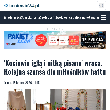
Wiadomości
Sport
Kultura
Społeczeństwo
Kronika policyjna
Fotogalerie
REKLAMA
ADS BY NGM
'Kociewie igłą i nitką pisane' wraca.
Kolejna szansa dla miłośników haftu
środa, 18 lutego 2026, 11:15