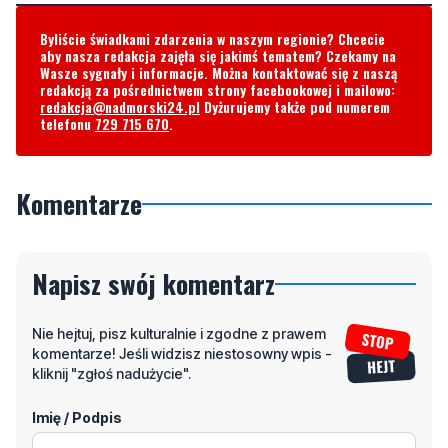
Byliście świadkami zdarzenia w naszym regionie? Chcecie
aby nasza redakcja zajęła się jakimś tematem? Czekamy na
Wasze sygnały i informacje. Można kontaktować się z naszą
redakcją za pośrednictwem strony facebookowej i mailowo:
redakcja@nadmorski24.pl
Dyżurujemy także pod numerem
telefonu
729 715 670
.
Komentarze
Napisz swój komentarz
Nie hejtuj, pisz kulturalnie i zgodne z prawem
komentarze! Jeśli widzisz niestosowny wpis -
kliknij "zgłoś nadużycie".
Imię / Podpis