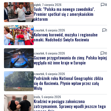
piątek, 7 sierpnia 2026
18
Tusk: "Polska ma nowego zawodnika".
Premier spotkał się z amerykańskim
aktorem
czwartek, 6 sierpnia 2026
1
Kolorowy korowód, muzyka i regionalne
smaki. Nadchodzi Święto Kociewia
czwartek, 6 sierpnia 2026
10
Gazowe przygotowania do zimy. Polska lepiej
wygląda niż inne kraje w Europie
czwartek, 6 sierpnia 2026
Podróżnik roku National Geographic zbliża
się do Kociewia. Płynie wpław przez całą
Wisłę
środa, 5 sierpnia 2026
Kradzież w pociągu zakończona
zatrzymaniem. Sprawcy wpadli jeszcze tego