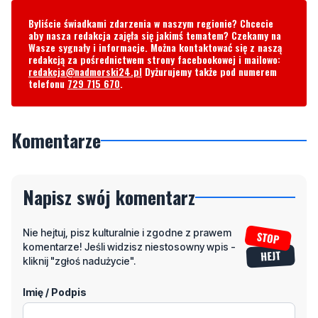
Byliście świadkami zdarzenia w naszym regionie? Chcecie
aby nasza redakcja zajęła się jakimś tematem? Czekamy na
Wasze sygnały i informacje. Można kontaktować się z naszą
redakcją za pośrednictwem strony facebookowej i mailowo:
redakcja@nadmorski24.pl
Dyżurujemy także pod numerem
telefonu
729 715 670
.
Komentarze
Napisz swój komentarz
Nie hejtuj, pisz kulturalnie i zgodne z prawem
komentarze! Jeśli widzisz niestosowny wpis -
kliknij "zgłoś nadużycie".
Imię / Podpis