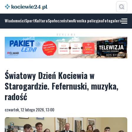
Wiadomości
Sport
Kultura
Społeczeństwo
Kronika policyjna
Fotogalerie
REKLAMA
ADS BY NGM
Światowy Dzień Kociewia w
Starogardzie. Fefernuski, muzyka,
radość
czwartek, 12 lutego 2026, 13:00