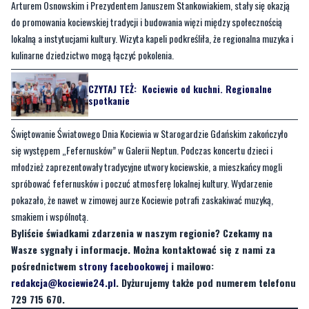
Arturem Osnowskim i Prezydentem Januszem Stankowiakiem, stały się okazją
do promowania kociewskiej tradycji i budowania więzi między społecznością
lokalną a instytucjami kultury. Wizyta kapeli podkreśliła, że regionalna muzyka i
kulinarne dziedzictwo mogą łączyć pokolenia.
CZYTAJ TEŻ:
Kociewie od kuchni. Regionalne
spotkanie
Świętowanie Światowego Dnia Kociewia w Starogardzie Gdańskim zakończyło
się występem „Fefernusków” w Galerii Neptun. Podczas koncertu dzieci i
młodzież zaprezentowały tradycyjne utwory kociewskie, a mieszkańcy mogli
spróbować fefernusków i poczuć atmosferę lokalnej kultury. Wydarzenie
pokazało, że nawet w zimowej aurze Kociewie potrafi zaskakiwać muzyką,
smakiem i wspólnotą.
Byliście świadkami zdarzenia w naszym regionie? Czekamy na
Wasze sygnały i informacje. Można kontaktować się z nami za
pośrednictwem
strony facebookowej
i mailowo:
redakcja@kociewie24.pl
. Dyżurujemy także pod numerem telefonu
729 715 670.