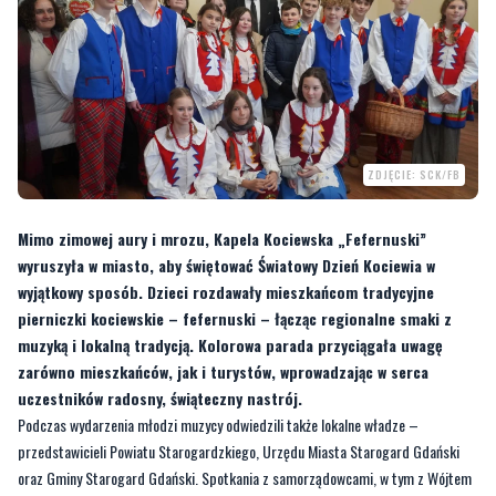
ZDJĘCIE: SCK/FB
Mimo zimowej aury i mrozu, Kapela Kociewska „Fefernuski”
wyruszyła w miasto, aby świętować Światowy Dzień Kociewia w
wyjątkowy sposób. Dzieci rozdawały mieszkańcom tradycyjne
pierniczki kociewskie – fefernuski – łącząc regionalne smaki z
muzyką i lokalną tradycją. Kolorowa parada przyciągała uwagę
zarówno mieszkańców, jak i turystów, wprowadzając w serca
uczestników radosny, świąteczny nastrój.
Podczas wydarzenia młodzi muzycy odwiedzili także lokalne władze –
przedstawicieli Powiatu Starogardzkiego, Urzędu Miasta Starogard Gdański
oraz Gminy Starogard Gdański. Spotkania z samorządowcami, w tym z Wójtem