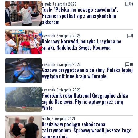
piątek, 7 sierpnia 2026
19
Tusk: "Polska ma nowego zawodnika".
Premier spotkał się z amerykańskim
aktorem
czwartek, 6 sierpnia 2026
1
Kolorowy korowód, muzyka i regionalne
smaki. Nadchodzi Święto Kociewia
czwartek, 6 sierpnia 2026
10
Gazowe przygotowania do zimy. Polska lepiej
wygląda niż inne kraje w Europie
czwartek, 6 sierpnia 2026
Podróżnik roku National Geographic zbliża
się do Kociewia. Płynie wpław przez całą
Wisłę
środa, 5 sierpnia 2026
Kradzież w pociągu zakończona
zatrzymaniem. Sprawcy wpadli jeszcze tego
samego dnia