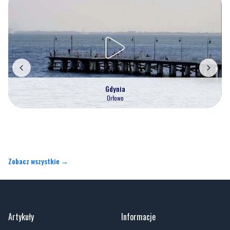
Gdynia
Orłowo
Zobacz wszystkie →
Artykuły
Informacje