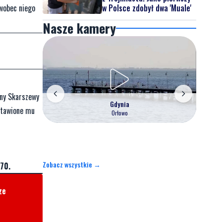
w Polsce zdobył dwa 'Muale'
 wobec niego
Nasze kamery
iny Skarszewy
Gdynia
ostawione mu
Orłowo
Zobacz wszystkie →
70.
ze