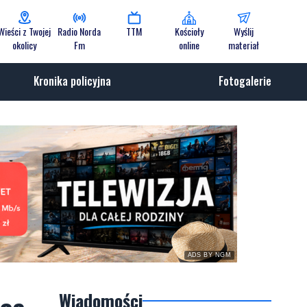
Wieści z Twojej
Radio Norda
TTM
Kościoły
Wyślij
okolicy
Fm
online
materiał
Kronika policyjna
Fotogalerie
ADS BY NGM
Wiadomości