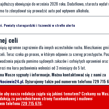
ajdłuższy obowiązuje do września 2028 roku. Dodatkowo, starosta wydał
imo to zdecydował się prowadzić auto pod wpływem alkoholu.
. Powiaty starogardzki i tczewski w strefie alertu
ej celi
wiącą ogromne zagrożenie dla innych uczestników ruchu. Mieszkaniec gm
 celi. Teraz czeka go proces, w którym odpowie za szereg przestępstw. P
rowadzenia pojazdu pomimo sądowych zakazów i cofniętych uprawnień oraz
ozi mu kara pozbawienia wolności od 3 miesięcy do 5 lat.
na Wasze sygnały i informacje. Można kontaktować się z nami za
kociewie24.pl
. Dyżurujemy także pod numerem telefonu 729 715 6
cie aby nasza redakcja zajęła się jakimś tematem? Czekamy na Was
edakcją za pośrednictwem strony facebookowej i mailowo:
rem telefonu
729 715 670
.