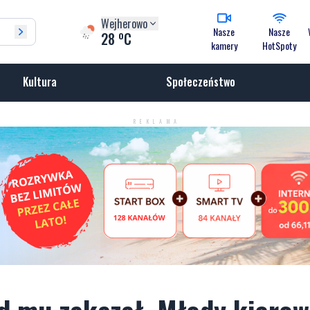
Wejherowo
Nasze
Nasze
o
28
C
kamery
HotSpoty
Kultura
Społeczeństwo
REKLAMA