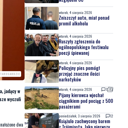
wtorek, 4 sierpnia 2026
Zniszczył auto, miał ponad
promil alkoholu
wtorek, 4 sierpnia 2026
Ruszyły zgłoszenia do
ogólnopolskiego festiwalu
poezji śpiewanej
wtorek, 4 sierpnia 2026
Policyjny pies pomógł
przejąć znaczne ilości
STAROGARDZIE
narkotyków
wtorek, 4 sierpnia 2026
7
a, jadący w
Pijany kierowca wjechał
sze wyczuli
ciągnikiem pod pociąg z 500
pasażerami
poniedziałek, 3 sierpnia 2026
12
Książulo zachwycony barem
 nałożone dwa
z Trójmiasta. Jako pierwszy