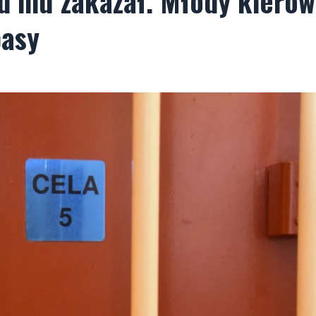
ąd mu zakazał. Młody kiero
pasy