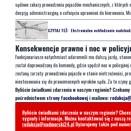
sądowe zakazy prowadzenia pojazdów mechanicznych, z których n
decyzję administracyjną o cofnięciu uprawnień do kierowania. M
CZYTAJ TEŻ:
Ekstremalne ochłodzenie nadchodzi
Konsekwencje prawne i noc w policyjn
Funkcjonariusze natychmiast udaremnili mu dalszą jazdę, stano
został doprowadzony do komendy, gdzie spędził noc w policyjnej
zostaną zarzuty: prowadzenia pojazdu w stanie nietrzeźwości, p
niestosowania się do prawomocnych wyroków sądu. Za te czyny gr
Byliście świadkami zdarzenia w naszym regionie? Czekamy 
pośrednictwem
strony facebookowej
i mailowo:
redakcja@
Byliście świadkami zdarzenia w naszym regionie? Chce
sygnały i informacje. Można kontaktować się z naszą r
redakcja@nadmorski24.pl
Dyżurujemy także pod nume