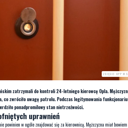
ZDJĘCIE: KPP W 
ńskim zatrzymali do kontroli 24-letniego kierowcę Opla. Mężczyzn
, co zwróciło uwagę patrolu. Podczas legitymowania funkcjonariu
ierdziło ponadpromilowy stan nietrzeźwości.
ofniętych uprawnień
 nie powinien w ogóle znajdować się za kierownicą. Mężczyzna miał bowiem