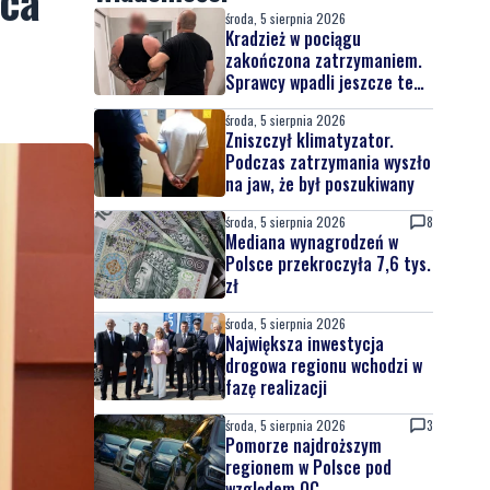
wca
środa, 5 sierpnia 2026
Kradzież w pociągu
zakończona zatrzymaniem.
Sprawcy wpadli jeszcze tego
samego dnia
środa, 5 sierpnia 2026
Zniszczył klimatyzator.
Podczas zatrzymania wyszło
na jaw, że był poszukiwany
środa, 5 sierpnia 2026
8
Mediana wynagrodzeń w
Polsce przekroczyła 7,6 tys.
zł
środa, 5 sierpnia 2026
Największa inwestycja
drogowa regionu wchodzi w
fazę realizacji
środa, 5 sierpnia 2026
3
Pomorze najdroższym
regionem w Polsce pod
względem OC