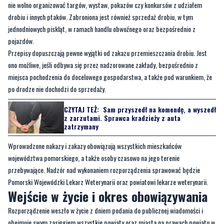
nie wolno organizować targów, wystaw, pokazów czy konkursów z udziałem
drobiu i innych ptaków. Zabroniona jest również sprzedaż drobiu, w tym
jednodniowych piskląt, w ramach handlu obwoźnego oraz bezpośrednio z
pojazdów.
Przepisy dopuszczają pewne wyjątki od zakazu przemieszczania drobiu. Jest
ono możliwe, jeśli odbywa się przez nadzorowane zakłady, bezpośrednio z
miejsca pochodzenia do docelowego gospodarstwa, a także pod warunkiem, że
po drodze nie dochodzi do sprzedaży.
CZYTAJ TEŻ:
Sam przyszedł na komendę, a wyszedł
z zarzutami. Sprawca kradzieży z auta
zatrzymany
Wprowadzone nakazy i zakazy obowiązują wszystkich mieszkańców
województwa pomorskiego, a także osoby czasowo na jego terenie
przebywające. Nadzór nad wykonaniem rozporządzenia sprawować będzie
Pomorski Wojewódzki Lekarz Weterynarii oraz powiatowi lekarze weterynarii.
Wejście w życie i okres obowiązywania
Rozporządzenie weszło w życie z dniem podania do publicznej wiadomości i
obejmuje swym zasięgiem wszystkie powiaty oraz miasta na prawach powiatu w