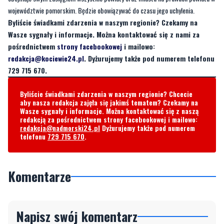
województwie pomorskim. Będzie obowiązywać do czasu jego uchylenia.
Byliście świadkami zdarzenia w naszym regionie? Czekamy na
Wasze sygnały i informacje. Można kontaktować się z nami za
pośrednictwem
strony facebookowej
i mailowo:
redakcja@kociewie24.pl
. Dyżurujemy także pod numerem telefonu
729 715 670.
Byliście świadkami zdarzenia w naszym regionie? Chcecie
aby nasza redakcja zajęła się jakimś tematem? Czekamy na
Wasze sygnały i informacje. Można kontaktować się z naszą
redakcją za pośrednictwem strony facebookowej i mailowo:
redakcja@nadmorski24.pl
Dyżurujemy także pod numerem
telefonu
729 715 670
.
Komentarze
Napisz swój komentarz