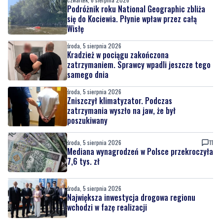
Podróżnik roku National Geographic zbliża
się do Kociewia. Płynie wpław przez całą
Wisłę
środa, 5 sierpnia 2026
Kradzież w pociągu zakończona
zatrzymaniem. Sprawcy wpadli jeszcze tego
samego dnia
środa, 5 sierpnia 2026
Zniszczył klimatyzator. Podczas
zatrzymania wyszło na jaw, że był
poszukiwany
środa, 5 sierpnia 2026
11
Mediana wynagrodzeń w Polsce przekroczyła
7,6 tys. zł
środa, 5 sierpnia 2026
Największa inwestycja drogowa regionu
wchodzi w fazę realizacji