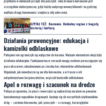
prędkości w okolicach przejść dla pieszych. Taka brawura kierowców jest
szczególnie niebezpieczna, gdyż każdy nadprogramowy kilometr na godzinę
wydłuża drogę hamowania i zwiększa siłę uderzenia.
CZYTAJ TEŻ:
Kociewie. Unikalny region z bogatą
historią i kulturą
Działania prewencyjne: edukacja i
kamizelki odblaskowe
Policjanci nie ograniczyli się wyłącznie do karania. Ważnym elementem akcji były
działania edukacyjne. Funkcjonariusze zwracali uwagę osobom poruszającym się
poza obszarem zabudowanym po zmroku bez elementów odblaskowych.
Wyjaśniali, jak niewidoczni są oni dla kierowców, a w trosce o ich
natychmiastowe bezpieczeństwo, wręczali kamizelki odblaskowe.
Apel o rozwagę i szacunek na drodze
Policja przypomina, że piesi i rowerzyści są najbardziej narażeni na poważne
konsekwencje wypadków drogowych. Apeluje się do wszystkich użytkowników
dróg – zarówno kierowców, jak i pieszych – o rozwagę, bezwzględne