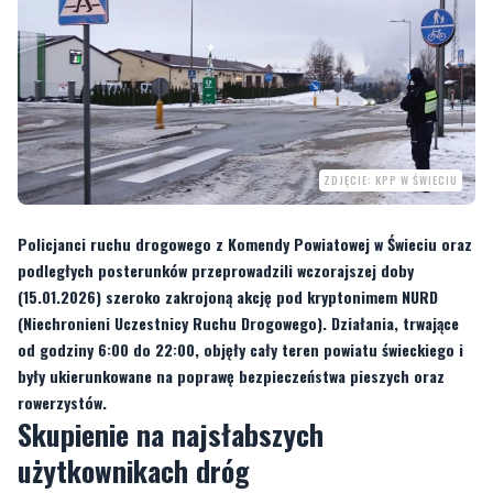
ZDJĘCIE: KPP W ŚWIECIU
Policjanci ruchu drogowego z Komendy Powiatowej w Świeciu oraz
podległych posterunków przeprowadzili wczorajszej doby
(15.01.2026) szeroko zakrojoną akcję pod kryptonimem NURD
(Niechronieni Uczestnicy Ruchu Drogowego). Działania, trwające
od godziny 6:00 do 22:00, objęły cały teren powiatu świeckiego i
były ukierunkowane na poprawę bezpieczeństwa pieszych oraz
rowerzystów.
Skupienie na najsłabszych
użytkownikach dróg