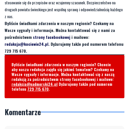
stosowanie się do przepisów oraz wzajemny szacunek. Bezpieczeństwo na
drogach powiatu świeckiego jest wspólną sprawą i odpowiedzialnością każdego
z nas.
Byliście świadkami zdarzenia w naszym regionie? Czekamy na
Wasze sygnały i informacje. Można kontaktować się z nami za
pośrednictwem
strony facebookowej
i mailowo:
redakcja@kociewie24.pl
. Dyżurujemy także pod numerem telefonu
729 715 670.
Byliście świadkami zdarzenia w naszym regionie? Chcecie
aby nasza redakcja zajęła się jakimś tematem? Czekamy na
Wasze sygnały i informacje. Można kontaktować się z naszą
redakcją za pośrednictwem strony facebookowej i mailowo:
redakcja@nadmorski24.pl
Dyżurujemy także pod numerem
telefonu
729 715 670
.
Komentarze