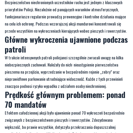
Bezpieczeństwo niechronionych uczestników ruchu jest jednym z kluczowych
priorytetów Policji. Niezależnie od panujących warunków atmosferycznych,
funkcjonariusze regularnie prowadzą prewencyjne i kontrolne działania mające
na celu ich ochronę. Podczas wczorajszej akcji mundurowi koncentrowali się
przede wszystkim na wykroczeniach kierujących wobec pieszych i rowerzystów.
Główne wykroczenia ujawnione podczas
patroli
W trakcie intensywnych patroli policjanci szczególnie zwracali uwagę na kilka
niebezpiecznych zachowań. Należały do nich: nieustąpienie pierwszeństwa
pieszemu na przejściu, wyprzedzanie w bezpośrednim rejonie „zebry” oraz
nieprawidłowe parkowanie utrudniające widoczność. Każde z tych przewinień
znacząco podnosi ryzyko wypadku z udziałem osoby niechronionej.
Prędkość głównym problemem: ponad
70 mandatów
Efektem całodziennej akcji było ujawnienie ponad 70 wykroczeń bezpośrednio
związanych z bezpieczeństwem pieszych i rowerzystów. Zdecydowana
większość, bo prawie wszystkie, dotyczyła przekraczania dopuszczalnej