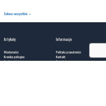
Zobacz wszystkie →
Artykuły
Informacje
Wiadomości
Polityka prywatności
Kronika policyjna
Kontakt
Społeczeństwo
O portalu
Kultura
Regulamin
Sport
Zobacz
Fotogalerie
Nasze HotSpoty
Nasze kamery