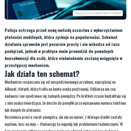
Policja ostrzega przed nową metodą oszustwa z wykorzystaniem
płatności mobilnych, która zyskuje na popularności. Schemat
działania sprawców jest pozornie prosty i nie wzbudza od razu
podejrzeń, jednak w praktyce może prowadzić do poważnych
konsekwencji dla osób, które nieświadomie zostaną wciągnięte w
przestępczy mechanizm.
Jak działa ten schemat?
Mechanizm rozpoczyna się od niespodziewanego przelewu, najczęściej na
kilkaset złotych, który trafia na konto osoby postronnej. Odbiorca nie zna
nadawcy i nie spodziewa się żadnych pieniędzy. Po krótkim czasie kontaktuje się
z nim osoba twierdząca, że doszło do pomyłki przy wpisywaniu numeru telefonu
lub danych do płatności.
Rozmówca prosi o zwrot pieniędzy, ale nie na numer, z którego środki zostały
wysłane, lecz na inny – tłumacząc to wygodą lub problemami technicznymi. W
tym momencie odbiorca przelewu może nie zdawać sobie sprawy, że bierze
udział w oszustwie.
CZYTAJ TEŻ:
Produkt dla niemowląt wycofany ze