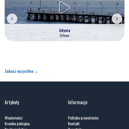
Gdynia
Orłowo
Zobacz wszystkie →
Artykuły
Informacje
Wiadomości
Polityka prywatności
Kronika policyjna
Kontakt
Społeczeństwo
O portalu
Kultura
Regulamin
Sport