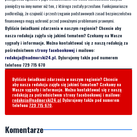
Byliście świadkami zdarzenia w naszym regionie? Chcecie aby
nasza redakcja zajęła się jakimś tematem? Czekamy na Wasze
sygnały i informacje. Można kontaktować się z naszą redakcją za
pośrednictwem
strony facebookowej
i mailowo:
redakcja@nadmorski24.pl
. Dyżurujemy także pod numerem
telefonu 729 715 670
Byliście świadkami zdarzenia w naszym regionie? Chcecie
aby nasza redakcja zajęła się jakimś tematem? Czekamy na
Wasze sygnały i informacje. Można kontaktować się z naszą
redakcją za pośrednictwem strony facebookowej i mailowo:
redakcja@nadmorski24.pl
Dyżurujemy także pod numerem
telefonu
729 715 670
.
Komentarze
Oszustów coraz wiecej.
niedziela, 11 stycznia 2026 - 07:02:58
Oszukanych też.
10
0
Zgłoś komentarz
Odpowiedz na komentarz