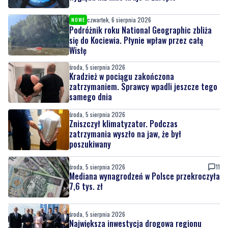
się do Kociewia. Płynie wpław przez całą
Wisłę
środa, 5 sierpnia 2026
Kradzież w pociągu zakończona
zatrzymaniem. Sprawcy wpadli jeszcze tego
samego dnia
środa, 5 sierpnia 2026
Zniszczył klimatyzator. Podczas
zatrzymania wyszło na jaw, że był
poszukiwany
środa, 5 sierpnia 2026
11
Mediana wynagrodzeń w Polsce przekroczyła
7,6 tys. zł
środa, 5 sierpnia 2026
Największa inwestycja drogowa regionu
wchodzi w fazę realizacji
środa, 5 sierpnia 2026
3