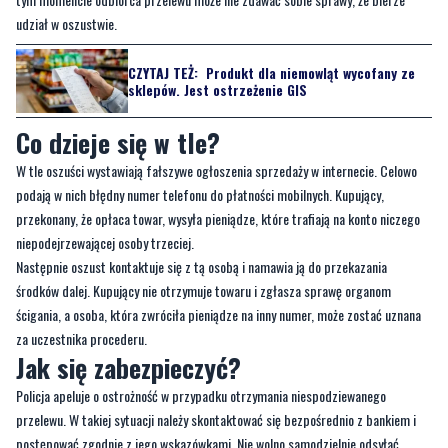
sklepów. Jest ostrzeżenie GIS
Co dzieje się w tle?
W tle oszuści wystawiają fałszywe ogłoszenia sprzedaży w internecie. Celowo
podają w nich błędny numer telefonu do płatności mobilnych. Kupujący,
przekonany, że opłaca towar, wysyła pieniądze, które trafiają na konto niczego
niepodejrzewającej osoby trzeciej.
Następnie oszust kontaktuje się z tą osobą i namawia ją do przekazania
środków dalej. Kupujący nie otrzymuje towaru i zgłasza sprawę organom
ścigania, a osoba, która zwróciła pieniądze na inny numer, może zostać uznana
za uczestnika procederu.
Jak się zabezpieczyć?
Policja apeluje o ostrożność w przypadku otrzymania niespodziewanego
przelewu. W takiej sytuacji należy skontaktować się bezpośrednio z bankiem i
postępować zgodnie z jego wskazówkami. Nie wolno samodzielnie odsyłać
pieniędzy na inny numer niż ten, z którego zostały przesłane. Funkcjonariusze
podkreślają, że czujność i przestrzeganie podstawowych zasad bezpieczeństwa
finansowego mogą uchronić przed poważnymi problemami prawnymi.