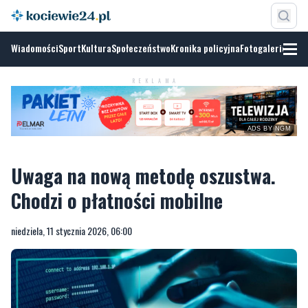
Wiadomości
Sport
Kultura
Społeczeństwo
Kronika policyjna
Fotogalerie
ADS BY
NGM
REKLAMA
Uwaga na nową metodę oszustwa.
Chodzi o płatności mobilne
niedziela, 11 stycznia 2026, 06:00
ZDJĘCIE ILUSTRACYJNE/PIXABAY