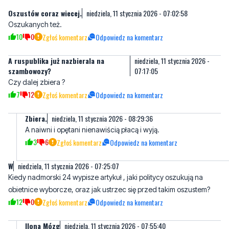
A ruspublika już nazbierala na
niedziela, 11 stycznia 2026 -
szambowozy?
07:17:05
Czy dalej zbiera ?
7
12
Zgłoś komentarz
Odpowiedz na komentarz
Zbiera.
niedziela, 11 stycznia 2026 - 08:29:36
A naiwni i opętani nienawiścią płacą i wyją.
3
6
Zgłoś komentarz
Odpowiedz na komentarz
W
niedziela, 11 stycznia 2026 - 07:25:07
Kiedy nadmorski 24 wypisze artykuł , jaki politycy oszukują na
obietnice wyborcze, oraz jak ustrzec się przed takim oszustem?
12
0
Zgłoś komentarz
Odpowiedz na komentarz
Ilona Mózg
niedziela, 11 stycznia 2026 - 07:55:40
Na Jakiego trzeba uważać
1
6
Zgłoś komentarz
Odpowiedz na komentarz