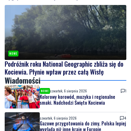
NOWE
Podróżnik roku National Geographic zbliża się do
Kociewia. Płynie wpław przez całą Wisłę
Wiadomości
czwartek, 6 sierpnia 2026
1
NOWE
Kolorowy korowód, muzyka i regionalne
smaki. Nadchodzi Święto Kociewia
czwartek, 6 sierpnia 2026
4
Gazowe przygotowania do zimy. Polska lepiej
wygląda niż inne kraje w Europie
czwartek, 6 sierpnia 2026
NOWE
Podróżnik roku National Geographic zbliża