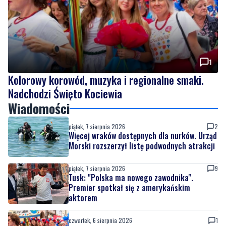
1
Kolorowy korowód, muzyka i regionalne smaki.
Nadchodzi Święto Kociewia
Wiadomości
piątek, 7 sierpnia 2026
2
Więcej wraków dostępnych dla nurków. Urząd
Morski rozszerzył listę podwodnych atrakcji
piątek, 7 sierpnia 2026
9
Tusk: "Polska ma nowego zawodnika".
Premier spotkał się z amerykańskim
aktorem
czwartek, 6 sierpnia 2026
1