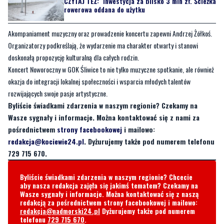
CZYTAJ TEŻ:
Inwestycja za blisko 3 mln zł. Ścieżka
rowerowa oddana do użytku
Akompaniament muzyczny oraz prowadzenie koncertu zapewni Andrzej Żółkoś.
Organizatorzy podkreślają, że wydarzenie ma charakter otwarty i stanowi
doskonałą propozycję kulturalną dla całych rodzin.
Koncert Noworoczny w GOK Śliwice to nie tylko muzyczne spotkanie, ale również
okazja do integracji lokalnej społeczności i wsparcia młodych talentów
rozwijających swoje pasje artystyczne.
Byliście świadkami zdarzenia w naszym regionie? Czekamy na
Wasze sygnały i informacje. Można kontaktować się z nami za
pośrednictwem
strony facebookowej
i mailowo:
redakcja@kociewie24.pl
. Dyżurujemy także pod numerem telefonu
729 715 670.
Byliście świadkami zdarzenia w naszym regionie? Chcecie
aby nasza redakcja zajęła się jakimś tematem? Czekamy na
Wasze sygnały i informacje. Można kontaktować się z naszą
redakcją za pośrednictwem strony facebookowej i mailowo:
redakcja@nadmorski24.pl
Dyżurujemy także pod numerem
telefonu
729 715 670
.