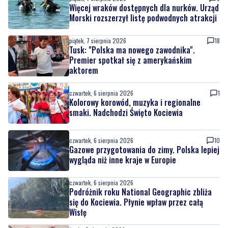
Więcej wraków dostępnych dla nurków. Urząd
Morski rozszerzył listę podwodnych atrakcji
piątek, 7 sierpnia 2026
18
Tusk: "Polska ma nowego zawodnika".
Premier spotkał się z amerykańskim
aktorem
czwartek, 6 sierpnia 2026
1
Kolorowy korowód, muzyka i regionalne
smaki. Nadchodzi Święto Kociewia
czwartek, 6 sierpnia 2026
10
Gazowe przygotowania do zimy. Polska lepiej
wygląda niż inne kraje w Europie
czwartek, 6 sierpnia 2026
Podróżnik roku National Geographic zbliża
się do Kociewia. Płynie wpław przez całą
Wisłę