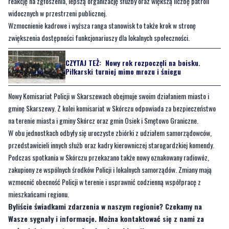
reakcję na zgłoszenia, lepszą organizację służby oraz większą liczbę patroli
widocznych w przestrzeni publicznej.
Wzmocnienie kadrowe i wyższa ranga stanowisk to także krok w stronę
zwiększenia dostępności funkcjonariuszy dla lokalnych społeczności.
CZYTAJ TEŻ:
Nowy rok rozpoczęli na boisku.
Piłkarski turniej mimo mrozu i śniegu
Nowy Komisariat Policji w Skarszewach obejmuje swoim działaniem miasto i
gminę Skarszewy. Z kolei komisariat w Skórczu odpowiada za bezpieczeństwo
na terenie miasta i gminy Skórcz oraz gmin Osiek i Smętowo Graniczne.
W obu jednostkach odbyły się uroczyste zbiórki z udziałem samorządowców,
przedstawicieli innych służb oraz kadry kierowniczej starogardzkiej komendy.
Podczas spotkania w Skórczu przekazano także nowy oznakowany radiowóz,
zakupiony ze wspólnych środków Policji i lokalnych samorządów. Zmiany mają
wzmocnić obecność Policji w terenie i usprawnić codzienną współpracę z
mieszkańcami regionu.
Byliście świadkami zdarzenia w naszym regionie? Czekamy na
Wasze sygnały i informacje. Można kontaktować się z nami za