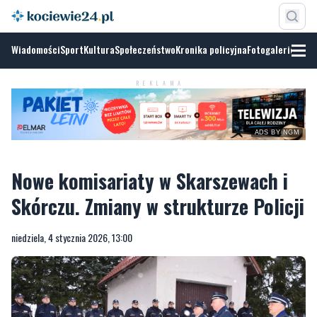
Wiadomości
Sport
Kultura
Społeczeństwo
Kronika policyjna
Fotogalerie
REKLAMA
ADS BY NGM
Nowe komisariaty w Skarszewach i
Skórczu. Zmiany w strukturze Policji
niedziela, 4 stycznia 2026, 13:00