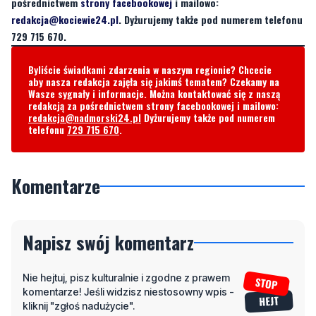
pośrednictwem
strony facebookowej
i mailowo:
redakcja@kociewie24.pl
. Dyżurujemy także pod numerem telefonu
729 715 670.
Byliście świadkami zdarzenia w naszym regionie? Chcecie
aby nasza redakcja zajęła się jakimś tematem? Czekamy na
Wasze sygnały i informacje. Można kontaktować się z naszą
redakcją za pośrednictwem strony facebookowej i mailowo:
redakcja@nadmorski24.pl
Dyżurujemy także pod numerem
telefonu
729 715 670
.
Komentarze
Napisz swój komentarz
Nie hejtuj, pisz kulturalnie i zgodne z prawem
komentarze! Jeśli widzisz niestosowny wpis -
kliknij "zgłoś nadużycie".