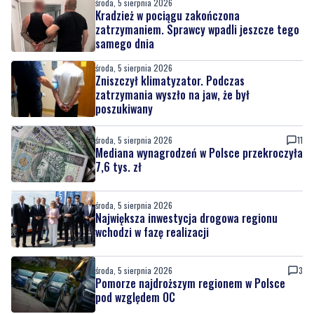
środa, 5 sierpnia 2026
Kradzież w pociągu zakończona
zatrzymaniem. Sprawcy wpadli jeszcze tego
samego dnia
środa, 5 sierpnia 2026
Zniszczył klimatyzator. Podczas
zatrzymania wyszło na jaw, że był
poszukiwany
środa, 5 sierpnia 2026
11
Mediana wynagrodzeń w Polsce przekroczyła
7,6 tys. zł
środa, 5 sierpnia 2026
Największa inwestycja drogowa regionu
wchodzi w fazę realizacji
środa, 5 sierpnia 2026
3
Pomorze najdroższym regionem w Polsce
pod względem OC