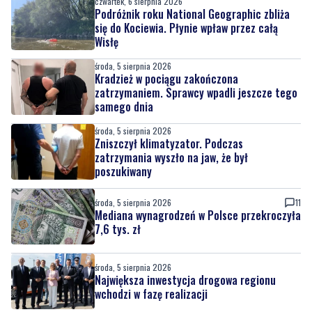
czwartek, 6 sierpnia 2026
Podróżnik roku National Geographic zbliża
się do Kociewia. Płynie wpław przez całą
Wisłę
środa, 5 sierpnia 2026
Kradzież w pociągu zakończona
zatrzymaniem. Sprawcy wpadli jeszcze tego
samego dnia
środa, 5 sierpnia 2026
Zniszczył klimatyzator. Podczas
zatrzymania wyszło na jaw, że był
poszukiwany
środa, 5 sierpnia 2026
11
Mediana wynagrodzeń w Polsce przekroczyła
7,6 tys. zł
środa, 5 sierpnia 2026
Największa inwestycja drogowa regionu
wchodzi w fazę realizacji