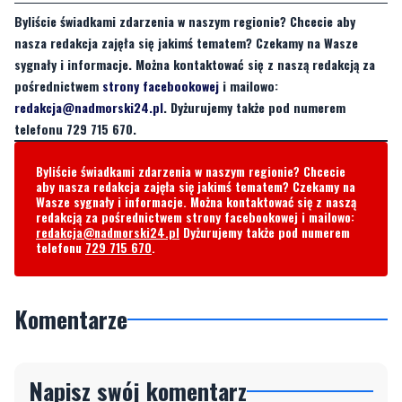
Byliście świadkami zdarzenia w naszym regionie? Chcecie aby
nasza redakcja zajęła się jakimś tematem? Czekamy na Wasze
sygnały i informacje. Można kontaktować się z naszą redakcją za
pośrednictwem
strony facebookowej
i mailowo:
redakcja@nadmorski24.pl
. Dyżurujemy także pod numerem
telefonu 729 715 670.
Byliście świadkami zdarzenia w naszym regionie? Chcecie
aby nasza redakcja zajęła się jakimś tematem? Czekamy na
Wasze sygnały i informacje. Można kontaktować się z naszą
redakcją za pośrednictwem strony facebookowej i mailowo:
redakcja@nadmorski24.pl
Dyżurujemy także pod numerem
telefonu
729 715 670
.
Komentarze
Napisz swój komentarz