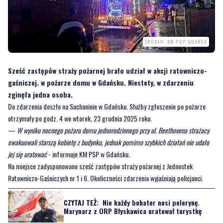
ŹRÓDŁO: KM PSP GDAŃSK
Sześć zastępów straży pożarnej brało udział w akcji ratowniczo-
gaśniczej. w pożarze domu w Gdańsku. Niestety, w zdarzeniu
zginęła jedna osoba.
Do zdarzenia doszło na Suchaninie w Gdańsku. Służby zgłoszenie po pożarze
otrzymały po godz. 4 we wtorek, 23 grudnia 2025 roku.
—
W wyniku nocnego pożaru domu jednorodzinnego przy ul. Beethovena strażacy
ewakuowali starszą kobietę z budynku, jednak pomimo szybkich działań nie udało
jej się uratować
- informuje KM PSP w Gdańsku.
Na miejsce zadysponowano sześć zastępów straży pożarnej z Jednostek
Ratowniczo-Gaśniczych nr 1 i 6. Okoliczności zdarzenia wyjaśniają policjanci.
CZYTAJ TEŻ:
Nie każdy bohater nosi pelerynę.
Marynarz z ORP Błyskawica uratował turystkę