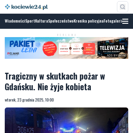
Wiadomości
Sport
Kultura
Społeczeństwo
Kronika policyjna
Fotogalerie
REKLAMA
ADS BY NGM
Tragiczny w skutkach pożar w
Gdańsku. Nie żyje kobieta
wtorek, 23 grudnia 2025, 10:00