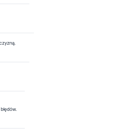
zczyzną.
j błędów.