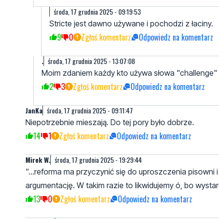
środa, 17 grudnia 2025 - 09:19:53
Stricte jest dawno używane i pochodzi z łaciny.
9
0
Zgłoś komentarz
Odpowiedz na komentarz
.
środa, 17 grudnia 2025 - 13:07:08
Moim zdaniem każdy kto używa słowa "challenge" to 
2
3
Zgłoś komentarz
Odpowiedz na komentarz
JanKa
środa, 17 grudnia 2025 - 09:11:47
Niepotrzebnie mieszają. Do tej pory było dobrze.
14
1
Zgłoś komentarz
Odpowiedz na komentarz
Mirek W.
środa, 17 grudnia 2025 - 19:29:44
"...reforma ma przyczynić się do uproszczenia pisowni i
argumentację. W takim razie to likwidujemy ó, bo wystar
13
0
Zgłoś komentarz
Odpowiedz na komentarz