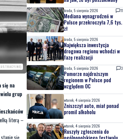
środa, 5 sierpnia 2026
11
Mediana wynagrodzeń w
Polsce przekroczyła 7,6 tys.
zł
środa, 5 sierpnia 2026
Największa inwestycja
drogowa regionu wchodzi w
fazę realizacji
ILUSTRACYJNE)
środa, 5 sierpnia 2026
3
Pomorze najdroższym
regionem w Polsce pod
 się na
względem OC
 wielu grup
wtorek, 4 sierpnia 2026
Zniszczył auto, miał ponad
mieszkańców
promil alkoholu
elką literą –
wtorek, 4 sierpnia 2026
Ruszyły zgłoszenia do
 stanie się
ogólnopolskiego festiwalu