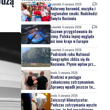
odzą
czwartek, 6 sierpnia 2026
1
Kolorowy korowód, muzyka i
regionalne smaki. Nadchodzi
Święto Kociewia
czwartek, 6 sierpnia 2026
8
Gazowe przygotowania do
zimy. Polska lepiej wygląda
niż inne kraje w Europie
czwartek, 6 sierpnia 2026
Podróżnik roku National
Geographic zbliża się do
Kociewia. Płynie wpław przez
całą Wisłę
środa, 5 sierpnia 2026
Kradzież w pociągu
zakończona zatrzymaniem.
Sprawcy wpadli jeszcze tego
samego dnia
środa, 5 sierpnia 2026
Zniszczył klimatyzator.
Podczas zatrzymania wyszło
na jaw, że był poszukiwany