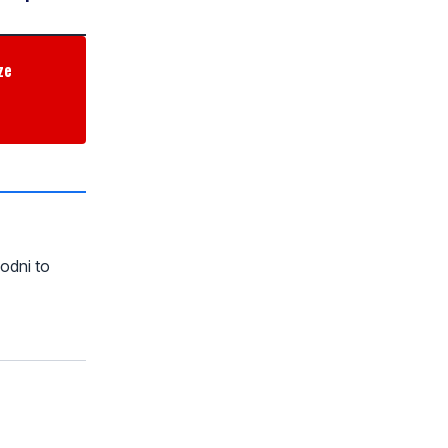
ze
odni to