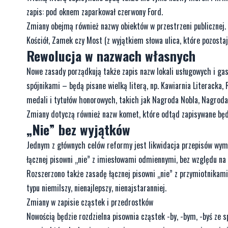
zapis: pod oknem zaparkował czerwony Ford.
Zmiany obejmą również nazwy obiektów w przestrzeni publicznej. Wi
Kościół, Zamek czy Most (z wyjątkiem słowa ulica, które pozostaje
Rewolucja w nazwach własnych
Nowe zasady porządkują także zapis nazw lokali usługowych i ga
spójnikami – będą pisane wielką literą, np. Kawiarnia Literacka
medali i tytułów honorowych, takich jak Nagroda Nobla, Nagrod
Zmiany dotyczą również nazw komet, które odtąd zapisywane będą 
„Nie” bez wyjątków
Jednym z głównych celów reformy jest likwidacja przepisów wym
łącznej pisowni „nie” z imiesłowami odmiennymi, bez względu na 
Rozszerzono także zasadę łącznej pisowni „nie” z przymiotnikam
typu niemilszy, nienajlepszy, nienajstaranniej.
Zmiany w zapisie cząstek i przedrostków
Nowością będzie rozdzielna pisownia cząstek -by, -bym, -byś ze sp