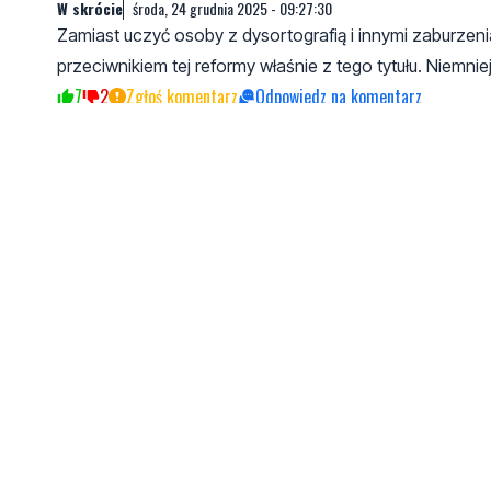
W skrócie
środa, 24 grudnia 2025 - 09:27:30
Zamiast uczyć osoby z dysortografią i innymi zaburzeni
przeciwnikiem tej reformy właśnie z tego tytułu. Niemn
7
2
Zgłoś komentarz
Odpowiedz na komentarz
Polka
środa, 24 grudnia 2025 - 14:32:43
Ciekawe kto wymyśla te bzdury.Niech j.polski zostanie t
stoi auto to z małej litery,jak powiem,ze stoi ford to z
konkretnym,a nie wymyślaniem czegos,co nie wiadomo 
5
1
Zgłoś komentarz
Odpowiedz na komentarz
Zdzichu Kowboj
środa, 24 grudnia 2025 - 19:55:24
Gnać te PRLwy beton partyjny. Zmiany - będą, zmi
Jeeeee chaaaaaaaa kurde jego w tą i nazad
1
3
Zgłoś komentarz
Odpowiedz na komentarz
Pola
środa, 24 grudnia 2025 - 21:56:13
Czyli jeśli teraz piszę bezbłędnie, to w 2026 będę już 