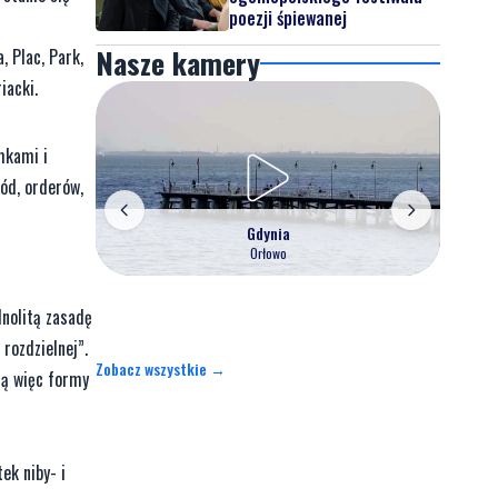
poezji śpiewanej
Nasze kamery
, Plac, Park,
iacki.
mkami i
ród, orderów,
Gdynia
Orłowo
nolitą zasadę
rozdzielnej”.
Zobacz wszystkie →
dą więc formy
ek niby- i