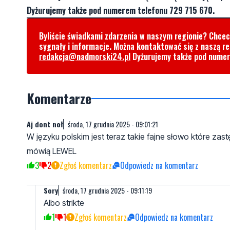
Dyżurujemy także pod numerem telefonu 729 715 670.
Byliście świadkami zdarzenia w naszym regionie? Chce
sygnały i informacje. Można kontaktować się z naszą r
redakcja@nadmorski24.pl
Dyżurujemy także pod nume
Komentarze
Aj dont noł
środa, 17 grudnia 2025 - 09:01:21
W języku polskim jest teraz takie fajne słowo które za
mówią LEWEL
3
2
Zgłoś komentarz
Odpowiedz na komentarz
Sory
środa, 17 grudnia 2025 - 09:11:19
Albo strikte
1
1
Zgłoś komentarz
Odpowiedz na komentarz