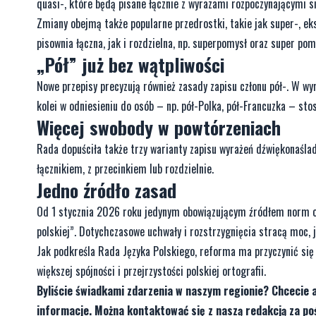
quasi-, które będą pisane łącznie z wyrazami rozpoczynającymi się
Zmiany obejmą także popularne przedrostki, takie jak super-, ek
pisownia łączna, jak i rozdzielna, np. superpomysł oraz super pom
„Pół” już bez wątpliwości
Nowe przepisy precyzują również zasady zapisu członu pół-. W wy
kolei w odniesieniu do osób – np. pół-Polka, pół-Francuzka – sto
Więcej swobody w powtórzeniach
Rada dopuściła także trzy warianty zapisu wyrażeń dźwiękonaślad
łącznikiem, z przecinkiem lub rozdzielnie.
Jedno źródło zasad
Od 1 stycznia 2026 roku jedynym obowiązującym źródłem norm ort
polskiej”. Dotychczasowe uchwały i rozstrzygnięcia stracą moc, j
Jak podkreśla Rada Języka Polskiego, reforma ma przyczynić się 
większej spójności i przejrzystości polskiej ortografii.
Byliście świadkami zdarzenia w naszym regionie? Chcecie 
informacje. Można kontaktować się z naszą redakcją za 