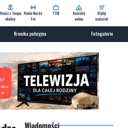
Wieści z Twojej
Radio Norda
TTM
Kościoły
Wyślij
okolicy
Fm
online
materiał
Kronika policyjna
Fotogalerie
ADS BY NGM
Wiadomości