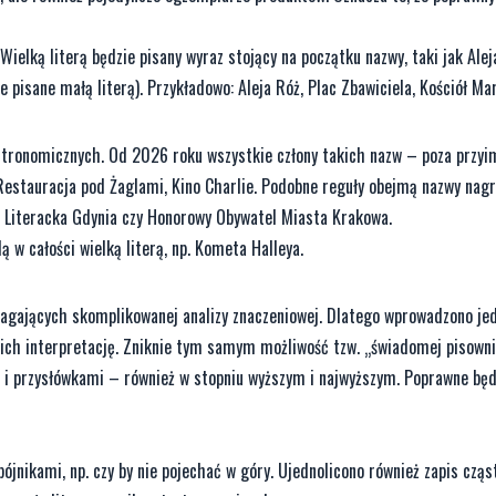
elką literą będzie pisany wyraz stojący na początku nazwy, taki jak Aleja
 pisane małą literą). Przykładowo: Aleja Róż, Plac Zbawiciela, Kościół Mar
stronomicznych. Od 2026 roku wszystkie człony takich nazw – poza przyi
, Restauracja pod Żaglami, Kino Charlie. Podobne reguły obejmą nazwy nag
a Literacka Gdynia czy Honorowy Obywatel Miasta Krakowa.
w całości wielką literą, np. Kometa Halleya.
agających skomplikowanej analizy znaczeniowej. Dlatego wprowadzono jed
ich interpretację. Zniknie tym samym możliwość tzw. „świadomej pisowni 
i i przysłówkami – również w stopniu wyższym i najwyższym. Poprawne bę
ójnikami, np. czy by nie pojechać w góry. Ujednolicono również zapis cząst