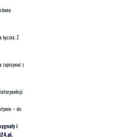
arówno
 łączna. Z
a zapisywać z
interpunkcji
ektywie – do
sygnały i
24.pl
.