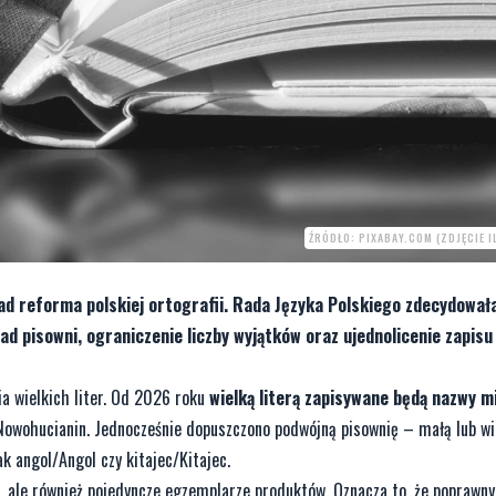
ŹRÓDŁO: PIXABAY.COM (ZDJĘCIE 
ad reforma polskiej ortografii. Rada Języka Polskiego zdecydowała
ad pisowni, ograniczenie liczby wyjątków oraz ujednolicenie zapisu
ia wielkich liter. Od 2026 roku
wielką literą zapisywane będą nazwy 
 Nowohucianin. Jednocześnie dopuszczono podwójną pisownię – małą lub wi
ak angol/Angol czy kitajec/Kitajec.
m, ale również pojedyncze egzemplarze produktów. Oznacza to, że poprawny