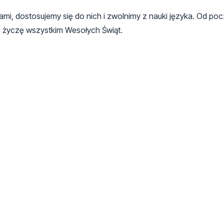
ami, dostosujemy się do nich i zwolnimy z nauki języka. Od po
iej życzę wszystkim Wesołych Świąt.
aki jaki był do tej pory.Nikomu niepotrzebne sa te zmiany.Jak 
 duzej.Idiotyzm kompletny.Niech ta Rada j.polskiego zajmie sie cz
czy sie przyjmie.
any ku dobremu. Niech żyje Polska
niektóre wyrazy pisać z błędami. Nie najlepszy pomysł. Po nowe