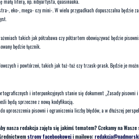
 małą literą, np. nibyartysta, quasinauka.
stra-, eko-, mega- czy mini-. W wielu przypadkach dopuszczalna będzie z
ysł.
rażeniach takich jak półzabawa czy półżartem obowiązywać będzie pisownia
sowany będzie łącznik.
owczych i powtórzeń, takich jak tuż-tuż czy trzask-prask. Będzie je możn
ograficznych i interpunkcyjnych stanie się dokument „Zasady pisowni i 
eśli będą sprzeczne z nową kodyfikacją.
do uproszczenia pisowni i ograniczenia liczby błędów, a w dłuższej persp
aby nasza redakcja zajęła się jakimś tematem? Czekamy na Wasze 
pośrednictwem
strony facebookowej
i mailowo:
redakcja@nadmorski