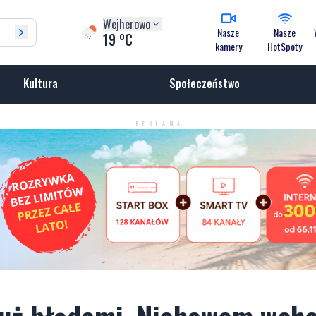
Wejherowo
Nasze
Nasze
o
19
C
kamery
HotSpoty
Kultura
Społeczeństwo
REKLAMA