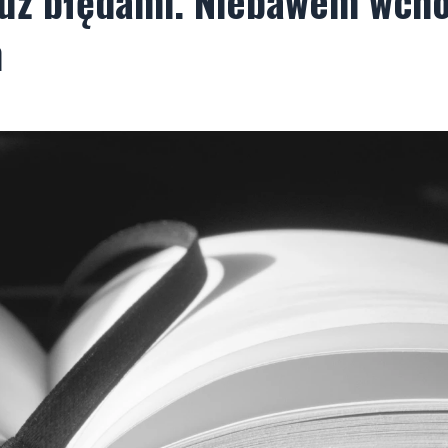
 już błędami. Niebawem wch
m