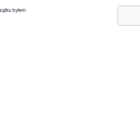
czątku byłem
powiem,ze
ymś
mu