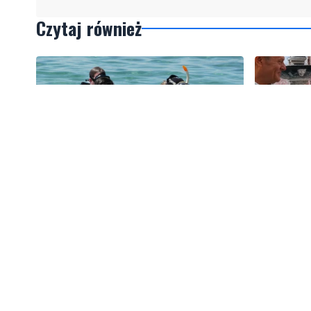
Czytaj również
3
Więcej wraków dostępnych dla
Tusk: "P
nurków. Urząd Morski rozszerzył
zawodnika
listę podwodnych atrakcji
amerykań