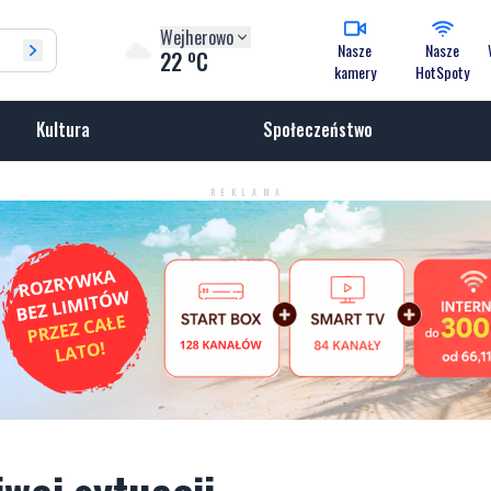
Wejherowo
Nasze
Nasze
o
22
C
kamery
HotSpoty
Kultura
Społeczeństwo
REKLAMA