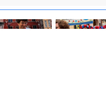
19
olska ma nowego
Kolorowy korowód, muzyk
". Premier spotkał się z
regionalne smaki. Nadcho
skim aktorem
Święto Kociewia
Koc