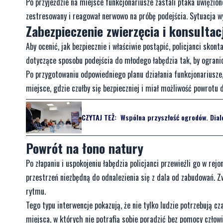
Po przyjeździe na miejsce funkcjonariusze zastali ptaka uwięzio
zestresowany i reagował nerwowo na próbę podejścia. Sytuacja wy
Zabezpieczenie zwierzęcia i konsultac
Aby ocenić, jak bezpiecznie i właściwie postąpić, policjanci sk
dotyczące sposobu podejścia do młodego łabędzia tak, by ogranicz
Po przygotowaniu odpowiedniego planu działania funkcjonariusze,
miejsce, gdzie czułby się bezpieczniej i miał możliwość powrotu
CZYTAJ TEŻ:
Wspólna przyszłość ogrodów. Dial
Powrót na łono natury
Po złapaniu i uspokojeniu łabędzia policjanci przewieźli go w r
przestrzeń niezbędną do odnalezienia się z dala od zabudowań. 
rytmu.
Tego typu interwencje pokazują, że nie tylko ludzie potrzebują c
miejsca, w których nie potrafią sobie poradzić bez pomocy człowi