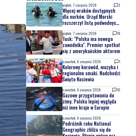
piątek, 7 sierpnia 2026
3
Więcej wraków dostępnych
dla nurków. Urząd Morski
rozszerzył listę podwodnych
atrakcji
piątek, 7 sierpnia 2026
19
Tusk: "Polska ma nowego
zawodnika". Premier spotkał
się z amerykańskim aktorem
czwartek, 6 sierpnia 2026
1
Kolorowy korowód, muzyka i
regionalne smaki. Nadchodzi
Święto Kociewia
czwartek, 6 sierpnia 2026
10
Gazowe przygotowania do
zimy. Polska lepiej wygląda
niż inne kraje w Europie
czwartek, 6 sierpnia 2026
Podróżnik roku National
Geographic zbliża się do
Kociewia. Płynie wpław przez