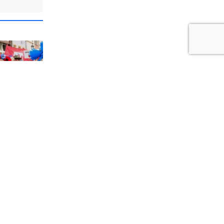
1
a i
dzi
iewie24.pl - portal informacyjny z Kociewia. Codzienna dawka najnowszych