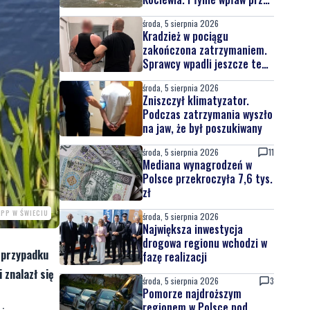
całą Wisłę
środa, 5 sierpnia 2026
Kradzież w pociągu
zakończona zatrzymaniem.
Sprawcy wpadli jeszcze tego
samego dnia
środa, 5 sierpnia 2026
Zniszczył klimatyzator.
Podczas zatrzymania wyszło
na jaw, że był poszukiwany
środa, 5 sierpnia 2026
11
Mediana wynagrodzeń w
Polsce przekroczyła 7,6 tys.
zł
KPP W ŚWIECIU
środa, 5 sierpnia 2026
Największa inwestycja
drogowa regionu wchodzi w
w przypadku
fazę realizacji
 znalazł się
środa, 5 sierpnia 2026
3
Pomorze najdroższym
regionem w Polsce pod