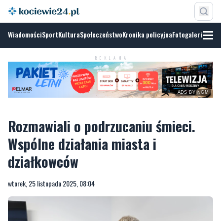
Wiadomości
Sport
Kultura
Społeczeństwo
Kronika policyjna
Fotogalerie
REKLAMA
ADS BY NGM
Rozmawiali o podrzucaniu śmieci.
Wspólne działania miasta i
działkowców
wtorek, 25 listopada 2025, 08:04