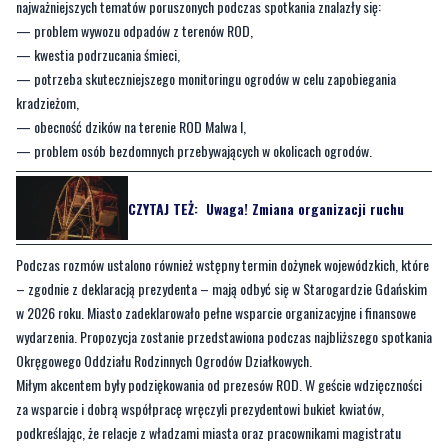
najważniejszych tematów poruszonych podczas spotkania znalazły się:
— problem wywozu odpadów z terenów ROD,
— kwestia podrzucania śmieci,
— potrzeba skuteczniejszego monitoringu ogrodów w celu zapobiegania
kradzieżom,
— obecność dzików na terenie ROD Malwa I,
— problem osób bezdomnych przebywających w okolicach ogrodów.
CZYTAJ TEŻ:
Uwaga! Zmiana organizacji ruchu
Podczas rozmów ustalono również wstępny termin dożynek wojewódzkich, które
– zgodnie z deklaracją prezydenta – mają odbyć się w Starogardzie Gdańskim
w 2026 roku. Miasto zadeklarowało pełne wsparcie organizacyjne i finansowe
wydarzenia. Propozycja zostanie przedstawiona podczas najbliższego spotkania
Okręgowego Oddziału Rodzinnych Ogrodów Działkowych.
Miłym akcentem były podziękowania od prezesów ROD. W geście wdzięczności
za wsparcie i dobrą współpracę wręczyli prezydentowi bukiet kwiatów,
podkreślając, że relacje z władzami miasta oraz pracownikami magistratu