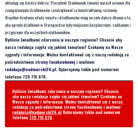
układają się bardzo dobrze. Prezydent Stankowiak również wyraził uznanie dla
zaangażowania działkowców i podziękował za konstruktywną rozmowę.
Wspólne działania władz miasta i działkowców mają na celu dalsze dbanie o to,
aby ogrody działkowe w Starogardzie były miejscem bezpiecznym, zadbanym i
przyjaznym dla wszystkich użytkowników.
Byliście świadkami zdarzenia w naszym regionie? Chcecie aby
nasza redakcja zajęła się jakimś tematem? Czekamy na Wasze
sygnały i informacje. Można kontaktować się z naszą redakcją za
pośrednictwem
strony facebookowej
i mailowo:
redakcja@nadmorski24.pl
. Dyżurujemy także pod numerem
telefonu 729 715 670.
Byliście świadkami zdarzenia w naszym regionie? Chcecie
aby nasza redakcja zajęła się jakimś tematem? Czekamy na
Wasze sygnały i informacje. Można kontaktować się z naszą
redakcją za pośrednictwem strony facebookowej i mailowo:
redakcja@nadmorski24.pl
Dyżurujemy także pod numerem
telefonu
729 715 670
.