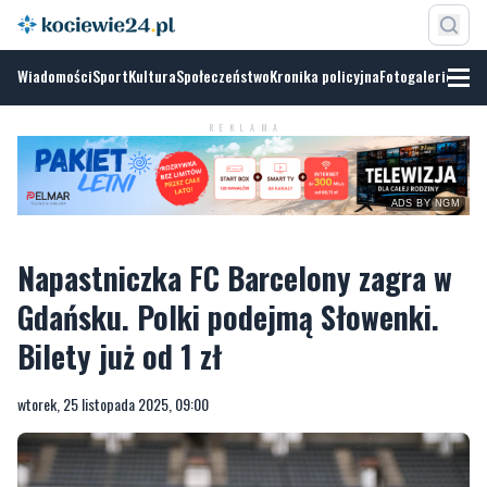
Wiadomości
Sport
Kultura
Społeczeństwo
Kronika policyjna
Fotogalerie
ADS BY
NGM
REKLAMA
Napastniczka FC Barcelony zagra w
Gdańsku. Polki podejmą Słowenki.
Bilety już od 1 zł
wtorek, 25 listopada 2025, 09:00