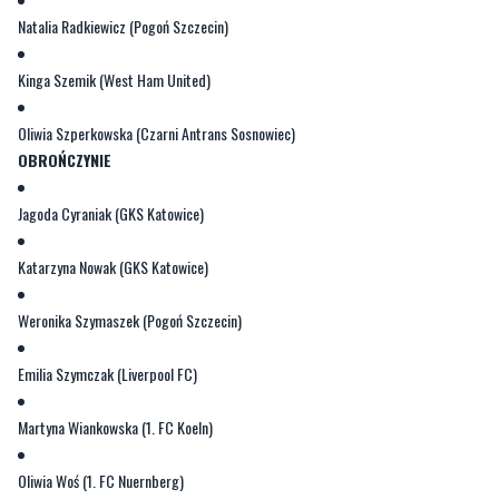
Oliwia Szperkowska (Czarni Antrans Sosnowiec)
OBROŃCZYNIE
Jagoda Cyraniak (GKS Katowice)
Katarzyna Nowak (GKS Katowice)
Weronika Szymaszek (Pogoń Szczecin)
Emilia Szymczak (Liverpool FC)
Martyna Wiankowska (1. FC Koeln)
Oliwia Woś (1. FC Nuernberg)
Aleksandra Zaremba (CD Tenerife)