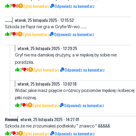
Szkoda że Pajor nie gra w Gryfie W~wo .....
1
1
Zgłoś komentarz
Odpowiedz na komentarz
wtorek, 25 listopada 2025 - 12:29:25
Gryf nie ma damskiej drużyny, a w męskiej by sobie nie
poradziła.
2
1
Zgłoś komentarz
Odpowiedz na komentarz
wtorek, 25 listopada 2025 - 13:02:18
Widać jakie masz pojęcie o różnicy poziomów męskiej i kobiecej
piłki nożnej.
1
1
Zgłoś komentarz
Odpowiedz na komentarz
Hmmm
wtorek, 25 listopada 2025 - 14:27:01
Szkoda że nie zrozumiałeś podtekstu " znawco " &&&&&
1
3
Zgłoś komentarz
Odpowiedz na komentarz
Napisz swój komentarz