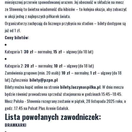
Organizatorzy zachęcają do licznego przybycia na stadion – bilety dostępne są
już od 1 zł.
Ceny biletów:
Kategoria 1:
30 zł
– normalny,
15 zł
– ulgowy (do 18 lat)
Kategoria 2:
20 zł
– normalny,
10 zł
– ulgowy (do 18 lat)
Zamówienia grupowe (min. 20 osób):
10 zł
– normalny,
1 zł
– ulgowy (do 18
lat) Zgłoszenia:
bilety@pzpn.pl
Bilety można kupić online na stronie
bilety.laczynaspilka.pl
. W dniu meczu
będzie również prowadzona sprzedaż stacjonarna w godzinach 15:45–18:45.
Mecz Polska - Słowenia rozegrany zostanie w piątek, 28 listopada 2025 roku, o
godz. 17.45 na Polsat Plus Arenie Gdańsk.
Lista powołanych zawodniczek:
BRAMKARKI
Natalia Radkiewicz (Pogoń Szczecin)
Kinga Szemik (West Ham United)