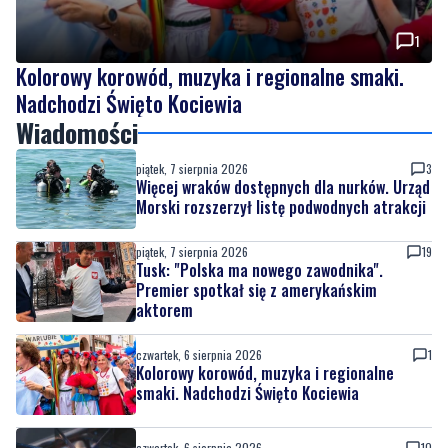
Kolorowy korowód, muzyka i regionalne smaki.
Nadchodzi Święto Kociewia
Wiadomości
piątek, 7 sierpnia 2026
3
Więcej wraków dostępnych dla nurków. Urząd
Morski rozszerzył listę podwodnych atrakcji
piątek, 7 sierpnia 2026
19
Tusk: "Polska ma nowego zawodnika".
Premier spotkał się z amerykańskim
aktorem
czwartek, 6 sierpnia 2026
1
Kolorowy korowód, muzyka i regionalne
smaki. Nadchodzi Święto Kociewia
czwartek, 6 sierpnia 2026
10
Gazowe przygotowania do zimy. Polska lepiej
wygląda niż inne kraje w Europie