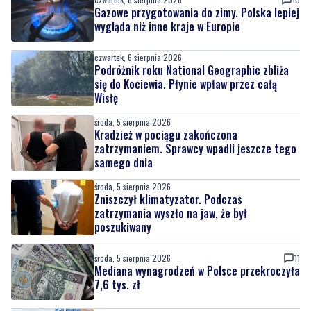
czwartek, 6 sierpnia 2026
Podróżnik roku National Geographic zbliża
się do Kociewia. Płynie wpław przez całą
Wisłę
środa, 5 sierpnia 2026
Kradzież w pociągu zakończona
zatrzymaniem. Sprawcy wpadli jeszcze tego
samego dnia
środa, 5 sierpnia 2026
Zniszczył klimatyzator. Podczas
zatrzymania wyszło na jaw, że był
poszukiwany
środa, 5 sierpnia 2026
11
Mediana wynagrodzeń w Polsce przekroczyła
7,6 tys. zł
środa, 5 sierpnia 2026
Największa inwestycja drogowa regionu
wchodzi w fazę realizacji