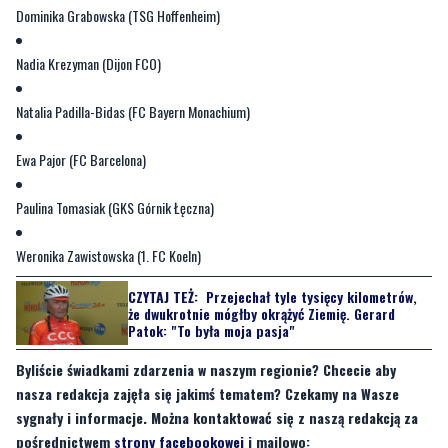
Natalia Padilla-Bidas (FC Bayern Monachium)
Ewa Pajor (FC Barcelona)
Paulina Tomasiak (GKS Górnik Łęczna)
Weronika Zawistowska (1. FC Koeln)
CZYTAJ TEŻ:
Przejechał tyle tysięcy kilometrów,
że dwukrotnie mógłby okrążyć Ziemię. Gerard
Patok: "To była moja pasja"
Byliście świadkami zdarzenia w naszym regionie? Chcecie aby
nasza redakcja zajęła się jakimś tematem? Czekamy na Wasze
sygnały i informacje. Można kontaktować się z naszą redakcją za
pośrednictwem
strony facebookowej
i mailowo:
redakcja@nadmorski24.pl
. Dyżurujemy także pod numerem
telefonu 729 715 670.