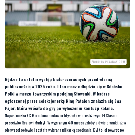
ŹRÓDŁO: PIXABAY.COM
Będzie to ostatni występ biało-czerwonych przed własną
publicznością w 2025 roku. I ten mecz odbędzie się w Gdańsku.
Polki w meczu towarzyskim podejmą Słowenki. W kadrze
ogłoszonej przez selekcjonerkę Ninę Patalon znalazła się Ewa
Pajor, która wróciła do gry po wyleczeniu kontuzji kolana.
Napastniczka FC Barcelona niedawno błysnęła w prestiżowym El Clásico
przeciwko Realowi Madryt. W wygranym 4:0 meczu zdobyła dwie bramki już w
pierwszej połowie i została wybrana piłkarką spotkania. Był to jej powrót po
miesięcznej przerwie spowodowanej urazem. Jej obecność w składzie na mecz
ze Słowenią to świetna wiadomość dla kibiców – to kolejna okazja, aby zobaczyć
w akcji jedną z najlepszych piłkarek świata.