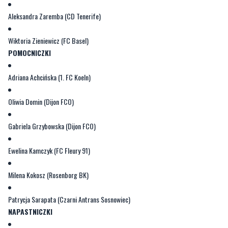
Wiktoria Zieniewicz (FC Basel)
POMOCNICZKI
Adriana Achcińska (1. FC Koeln)
Oliwia Domin (Dijon FCO)
Gabriela Grzybowska (Dijon FCO)
Ewelina Kamczyk (FC Fleury 91)
Milena Kokosz (Rosenborg BK)
Patrycja Sarapata (Czarni Antrans Sosnowiec)
NAPASTNICZKI
Dominika Grabowska (TSG Hoffenheim)
Nadia Krezyman (Dijon FCO)