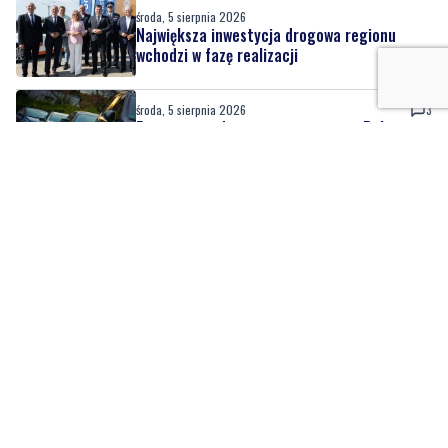
środa, 5 sierpnia 2026
3
Pomorze najdroższym regionem w Polsce
pod względem OC
Nasze kamery
Gdynia
Orłowo