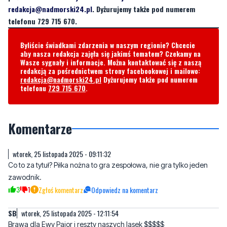
Byliście świadkami zdarzenia w naszym regionie? Chcecie
aby nasza redakcja zajęła się jakimś tematem? Czekamy na
Wasze sygnały i informacje. Można kontaktować się z naszą
redakcją za pośrednictwem strony facebookowej i mailowo:
redakcja@nadmorski24.pl
Dyżurujemy także pod numerem
telefonu
729 715 670
.
Komentarze
wtorek, 25 listopada 2025 - 09:11:32
Co to za tytuł? Piłka nożna to gra zespołowa, nie gra tylko jeden
zawodnik.
3
1
Zgłoś komentarz
Odpowiedz na komentarz
SB
wtorek, 25 listopada 2025 - 12:11:54
Brawa dla Ewy Pajor i reszty naszych lasek $$$$$
1
0
Zgłoś komentarz
Odpowiedz na komentarz
......
wtorek, 25 listopada 2025 - 12:15:52