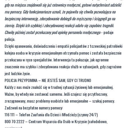
gdy na miejscu znajdowali się już ratownicy medyczni, gotowi natychmiast udzielić
mu pomocy. Gdy funkcjonariusze uznali, że pojawiła się chwila pozwalająca na
bezpieczną interwencję, zdecydowanie dobiegli do mężczyzny i ściągnęli go na
ziemię. Dzięki ich szybkiej i zdecydowanej reakcji udało się zapobiec tragedii.
Chwilę później został przekazany pod opiekę personelu medycznego
- podaje
policja.
Dzięki opanowaniu, doświadczeniu i empatii policjantów z tczewskiej patrolówki
kolejna osoba w kryzysie emocjonalnym otrzymała pomoc i została bezpiecznie
przekazana w ręce specjalistów. Interwencja ta pokazuje, jak ogromne
znaczenie ma szybka i zdecydowana reakcja służb w sytuacjach, gdy zagrożone
jest ludzkie życie.
POLICJA PRZYPOMINA – NIE JESTEŚ SAM, GDY CI TRUDNO
Każdy z nas może znaleźć się w trudnej sytuacji życiowej lub emocjonalnej.
Ważne, by wtedy nie zostawać samemu. Jeśli czujesz się przytłoczony,
zrezygnowany, masz problemy osobiste lub emocjonalne – szukaj pomocy.
Zadzwoń na bezpłatne numery pomocy:
116 111 – Telefon Zaufania dla Dzieci i Młodzieży (czynny 24/7)
800 70 2222 – Centrum Wsparcia dla Osób w Kryzysie (całodobowo,