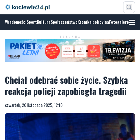
Wiadomości
Sport
Kultura
Społeczeństwo
Kronika policyjna
Fotogalerie
REKLAMA
ADS BY NGM
Chciał odebrać sobie życie. Szybka
reakcja policji zapobiegła tragedii
czwartek, 20 listopada 2025, 12:18