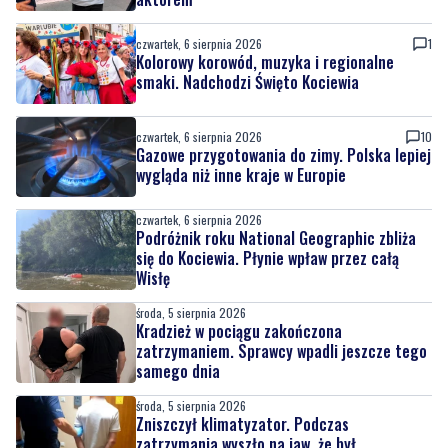
czwartek, 6 sierpnia 2026
1
Kolorowy korowód, muzyka i regionalne
smaki. Nadchodzi Święto Kociewia
czwartek, 6 sierpnia 2026
10
Gazowe przygotowania do zimy. Polska lepiej
wygląda niż inne kraje w Europie
czwartek, 6 sierpnia 2026
Podróżnik roku National Geographic zbliża
się do Kociewia. Płynie wpław przez całą
Wisłę
środa, 5 sierpnia 2026
Kradzież w pociągu zakończona
zatrzymaniem. Sprawcy wpadli jeszcze tego
samego dnia
środa, 5 sierpnia 2026
Zniszczył klimatyzator. Podczas
zatrzymania wyszło na jaw, że był