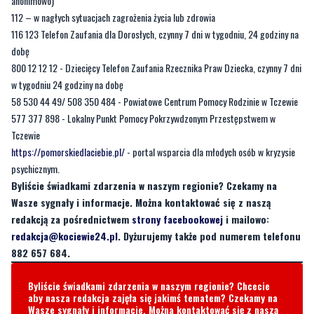
anonimowo)
112 – w nagłych sytuacjach zagrożenia życia lub zdrowia
116 123 Telefon Zaufania dla Dorosłych, czynny 7 dni w tygodniu, 24 godziny na
dobę
800 12 12 12 - Dziecięcy Telefon Zaufania Rzecznika Praw Dziecka, czynny 7 dni
w tygodniu 24 godziny na dobę
58 530 44 49/ 508 350 484 - Powiatowe Centrum Pomocy Rodzinie w Tczewie
577 377 898 - Lokalny Punkt Pomocy Pokrzywdzonym Przestępstwem w
Tczewie
https://pomorskiedlaciebie.pl/
- portal wsparcia dla młodych osób w kryzysie
psychicznym.
Byliście świadkami zdarzenia w naszym regionie? Czekamy na
Wasze sygnały i informacje. Można kontaktować się z naszą
redakcją za pośrednictwem
strony facebookowej
i mailowo:
redakcja@kociewie24.pl
. Dyżurujemy także pod numerem telefonu
882 657 684.
Byliście świadkami zdarzenia w naszym regionie? Chcecie
aby nasza redakcja zajęła się jakimś tematem? Czekamy na
Wasze sygnały i informacje. Można kontaktować się z naszą