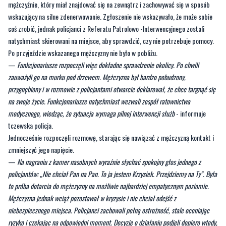
mężczyźnie, który miał znajdować się na zewnątrz i zachowywać się w sposób
wskazujący na silne zdenerwowanie. Zgłoszenie nie wskazywało, że może sobie
coś zrobić, jednak policjanci z Referatu Patrolowo -Interwencyjnego zostali
natychmiast skierowani na miejsce, aby sprawdzić, czy nie potrzebuje pomocy.
Po przyjeździe wskazanego mężczyzny nie było w pobliżu.
—
Funkcjonariusze rozpoczęli więc dokładne sprawdzenie okolicy. Po chwili
zauważyli go na murku pod drzewem. Mężczyzna był bardzo pobudzony,
przygnębiony i w rozmowie z policjantami otwarcie deklarował, że chce targnąć się
na swoje życie. Funkcjonariusze natychmiast wezwali zespół ratownictwa
medycznego, wiedząc, że sytuacja wymaga pilnej interwencji służb
- informuje
tczewska policja.
Jednocześnie rozpoczęli rozmowę, starając się nawiązać z mężczyzną kontakt i
zmniejszyć jego napięcie.
—
Na nagraniu z kamer nasobnych wyraźnie słychać spokojny głos jednego z
policjantów: „Nie chciał Pan na Pan. To ja jestem Krzysiek. Przejdziemy na Ty”. Była
to próba dotarcia do mężczyzny na możliwie najbardziej empatycznym poziomie.
Mężczyzna jednak wciąż pozostawał w kryzysie i nie chciał odejść z
niebezpiecznego miejsca. Policjanci zachowali pełną ostrożność, stale oceniając
ryzyko i czekając na odpowiedni moment. Decyzję o działaniu podjęli dopiero wtedy,