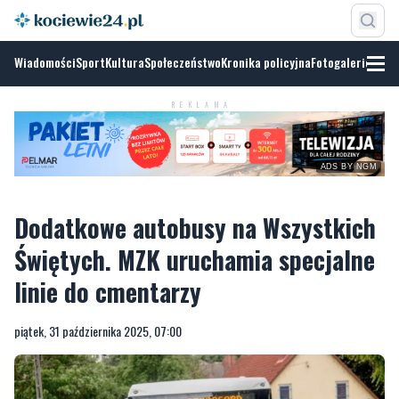
Wiadomości
Sport
Kultura
Społeczeństwo
Kronika policyjna
Fotogalerie
ADS BY
NGM
REKLAMA
Dodatkowe autobusy na Wszystkich
Świętych. MZK uruchamia specjalne
linie do cmentarzy
piątek, 31 października 2025, 07:00