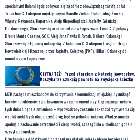
Derdowskiego, Skarszewską oraz cmentarz w Łapiszewie. Linia C-2 połączy
Błonie Monte Cassino, SCK, Aleję Jana Pawła II, Rynek, Hallera, Gdańską i
Skarszewską z tą samą nekropolią. Z kolei linia C-3 obejmie trasę od Drogi
Nowowiejskiej i Rzecznej przez Jagiełły, Kolejową (PKP), Hillar i Gdańską do
cmentarza w Łapiszewie.
CZYTAJ TEŻ:
Przed starciem z Notecią Inowrocław.
Koszykarze szukają powrotu na zwycięską ścieżkę
MZK zachęca mieszkańców do korzystania z komunikacji miejskiej, by uniknąć
korków i problemów z parkowaniem w rejonie cmentarzy. Organizacja ruchu w
tych dniach będzie zmieniona – wprowadzony zostanie zakaz zatrzymywania się
wzdłuż niektórych ulic, a część dróg będzie jednokierunkowa. Władze miasta
apelują o zachowanie ostrożności i cierpliwości, szczególnie w okolicach godzin
szczytu odwiedzin.
Uruchomienie dodatkowych połączeń ma ułatwić mieszkańcom bezpieczne i
sprawne dotarcie na groby swoich bliskich, jednocześnie zmniejszając natężenie
ruchu samochodowego w centrum miasta.
Byliście świadkami zdarzenia w naszym regionie? Czekamy na