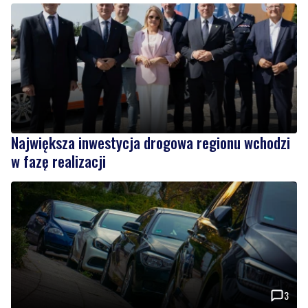
Największa inwestycja drogowa regionu wchodzi
w fazę realizacji
3
Pomorze najdroższym regionem w Polsce pod
względem OC