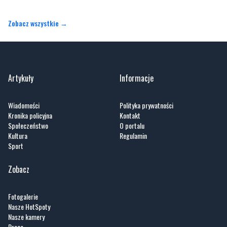
Artykuły
Informacje
Wiadomości
Polityka prywatności
Kronika policyjna
Kontakt
Społeczeństwo
O portalu
Kultura
Regulamin
Sport
Zobacz
Fotogalerie
Nasze HotSpoty
Nasze kamery
Praca
GoWork.pl
dlafirm.pracuj.pl
Kociewie24.pl - portal informacyjny z Kociewia. Codzienna dawka najnowszych