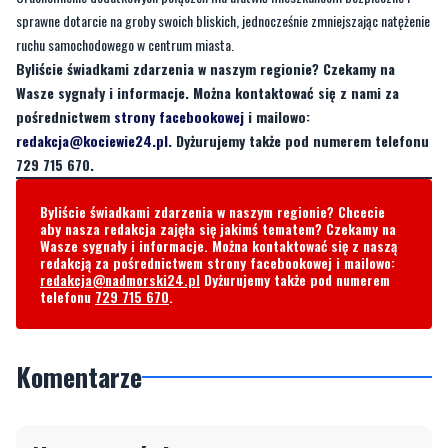
Wasze sygnały i informacje. Można kontaktować się z nami za
pośrednictwem
strony facebookowej
i mailowo:
redakcja@kociewie24.pl
. Dyżurujemy także pod numerem telefonu
729 715 670.
Byliście świadkami zdarzenia w naszym regionie? Chcecie
aby nasza redakcja zajęła się jakimś tematem? Czekamy na
Wasze sygnały i informacje. Można kontaktować się z naszą
redakcją za pośrednictwem strony facebookowej i mailowo:
redakcja@nadmorski24.pl
Dyżurujemy także pod numerem
telefonu
729 715 670
.
Komentarze
Napisz swój komentarz
Nie hejtuj, pisz kulturalnie i zgodne z prawem