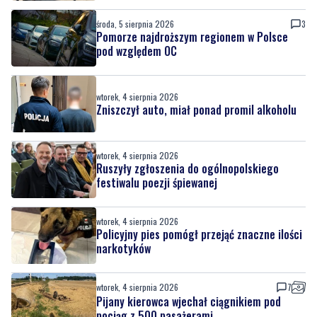
wtorek, 4 sierpnia 2026
Zniszczył auto, miał ponad promil alkoholu
wtorek, 4 sierpnia 2026
Ruszyły zgłoszenia do ogólnopolskiego
festiwalu poezji śpiewanej
wtorek, 4 sierpnia 2026
Policyjny pies pomógł przejąć znaczne ilości
narkotyków
wtorek, 4 sierpnia 2026
7
Pijany kierowca wjechał ciągnikiem pod
pociąg z 500 pasażerami
poniedziałek, 3 sierpnia 2026
12
Książulo zachwycony barem z Trójmiasta.