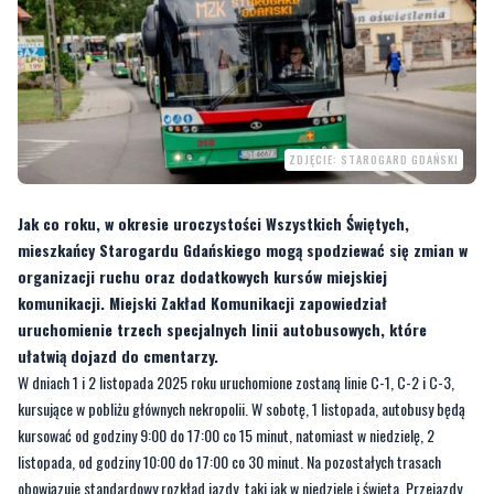
ZDJĘCIE: STAROGARD GDAŃSKI
Jak co roku, w okresie uroczystości Wszystkich Świętych,
mieszkańcy Starogardu Gdańskiego mogą spodziewać się zmian w
organizacji ruchu oraz dodatkowych kursów miejskiej
komunikacji. Miejski Zakład Komunikacji zapowiedział
uruchomienie trzech specjalnych linii autobusowych, które
ułatwią dojazd do cmentarzy.
W dniach 1 i 2 listopada 2025 roku uruchomione zostaną linie C-1, C-2 i C-3,
kursujące w pobliżu głównych nekropolii. W sobotę, 1 listopada, autobusy będą
kursować od godziny 9:00 do 17:00 co 15 minut, natomiast w niedzielę, 2
listopada, od godziny 10:00 do 17:00 co 30 minut. Na pozostałych trasach
obowiązuje standardowy rozkład jazdy, taki jak w niedziele i święta. Przejazdy
specjalnymi liniami będą odbywać się zgodnie z obowiązującą taryfą opłat.
Trasa linii C-1 obejmie między innymi Osiedle Zielona Dolina, ulicę Żwirki i
Wigury, Reymonta, Kopernika, Aleję Niepodległości, Jagiełły, Gdańską,