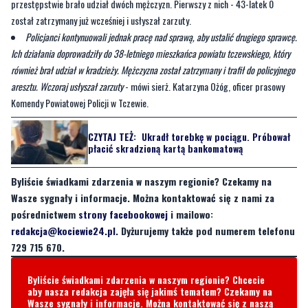
przestępstwie brało udział dwóch mężczyzn. Pierwszy z nich - 43-latek 0
został zatrzymany już wcześniej i usłyszał zarzuty.
Policjanci kontynuowali jednak pracę nad sprawą, aby ustalić drugiego sprawcę.
Ich działania doprowadziły do 38-letniego mieszkańca powiatu tczewskiego, który
również brał udział w kradzieży. Mężczyzna został zatrzymany i trafił do policyjnego
aresztu. Wczoraj usłyszał zarzuty
- mówi sierż. Katarzyna Ożóg, oficer prasowy
Komendy Powiatowej Policji w Tczewie.
CZYTAJ TEŻ:
Ukradł torebkę w pociągu. Próbował
płacić skradzioną kartą bankomatową
Byliście świadkami zdarzenia w naszym regionie? Czekamy na
Wasze sygnały i informacje. Można kontaktować się z nami za
pośrednictwem
strony facebookowej
i mailowo:
redakcja@kociewie24.pl
. Dyżurujemy także pod numerem telefonu
729 715 670.
Byliście świadkami zdarzenia w naszym regionie? Chcecie
aby nasza redakcja zajęła się jakimś tematem? Czekamy na
Wasze sygnały i informacje. Można kontaktować się z naszą