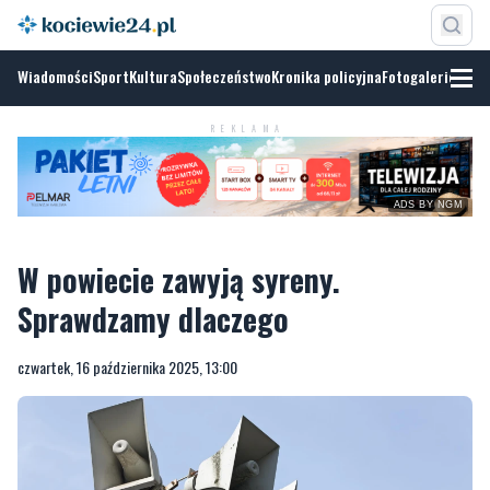
Wiadomości
Sport
Kultura
Społeczeństwo
Kronika policyjna
Fotogalerie
REKLAMA
ADS BY NGM
W powiecie zawyją syreny.
Sprawdzamy dlaczego
czwartek, 16 października 2025, 13:00