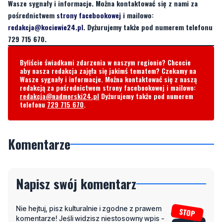
Wasze sygnały i informacje. Można kontaktować się z nami za
pośrednictwem
strony facebookowej
i mailowo:
redakcja@kociewie24.pl
. Dyżurujemy także pod numerem telefonu
729 715 670.
Byliście świadkami zdarzenia w naszym regionie? Chcecie
aby nasza redakcja zajęła się jakimś tematem? Czekamy na
Wasze sygnały i informacje. Można kontaktować się z naszą
redakcją za pośrednictwem strony facebookowej i mailowo:
redakcja@nadmorski24.pl
Dyżurujemy także pod numerem
telefonu
729 715 670
.
Komentarze
Napisz swój komentarz
Nie hejtuj, pisz kulturalnie i zgodne z prawem
komentarze! Jeśli widzisz niestosowny wpis -