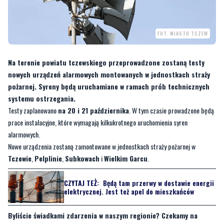
FOT. MIASTO TCZEW
Na terenie powiatu tczewskiego przeprowadzone zostaną testy
nowych urządzeń alarmowych montowanych w jednostkach straży
pożarnej. Syreny będą uruchamiane w ramach prób technicznych
systemu ostrzegania.
Testy zaplanowano
na 20 i 21 października
. W tym czasie prowadzone będą
prace instalacyjne, które wymagają kilkukrotnego uruchomienia syren
alarmowych.
Nowe urządzenia zostaną zamontowane w jednostkach straży pożarnej w
Tczewie
,
Pelplinie
,
Subkowach
i
Wielkim Garcu
.
CZYTAJ TEŻ:
Będą tam przerwy w dostawie energii
elektrycznej. Jest też apel do mieszkańców
Byliście świadkami zdarzenia w naszym regionie? Czekamy na