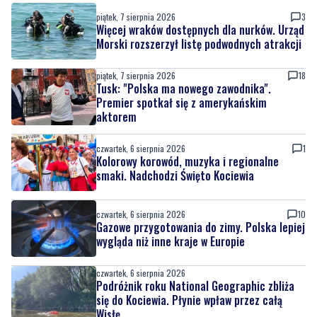
piątek, 7 sierpnia 2026
3
Więcej wraków dostępnych dla nurków. Urząd
Morski rozszerzył listę podwodnych atrakcji
piątek, 7 sierpnia 2026
18
Tusk: "Polska ma nowego zawodnika".
Premier spotkał się z amerykańskim
aktorem
czwartek, 6 sierpnia 2026
1
Kolorowy korowód, muzyka i regionalne
smaki. Nadchodzi Święto Kociewia
czwartek, 6 sierpnia 2026
10
Gazowe przygotowania do zimy. Polska lepiej
wygląda niż inne kraje w Europie
czwartek, 6 sierpnia 2026
Podróżnik roku National Geographic zbliża
się do Kociewia. Płynie wpław przez całą
Wisłę