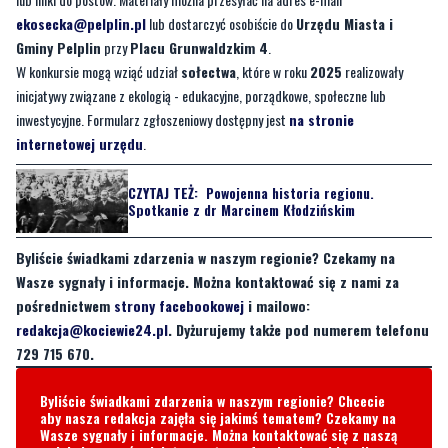
ekosecka@pelplin.pl
lub dostarczyć osobiście do
Urzędu Miasta i
Gminy Pelplin
przy
Placu Grunwaldzkim 4
.
W konkursie mogą wziąć udział
sołectwa
, które w roku
2025
realizowały
inicjatywy związane z ekologią - edukacyjne, porządkowe, społeczne lub
inwestycyjne. Formularz zgłoszeniowy dostępny jest
na stronie
internetowej urzędu
.
CZYTAJ TEŻ:
Powojenna historia regionu.
Spotkanie z dr Marcinem Kłodzińskim
Byliście świadkami zdarzenia w naszym regionie? Czekamy na
Wasze sygnały i informacje. Można kontaktować się z nami za
pośrednictwem
strony facebookowej
i mailowo:
redakcja@kociewie24.pl
. Dyżurujemy także pod numerem telefonu
729 715 670.
Byliście świadkami zdarzenia w naszym regionie? Chcecie
aby nasza redakcja zajęła się jakimś tematem? Czekamy na
Wasze sygnały i informacje. Można kontaktować się z naszą