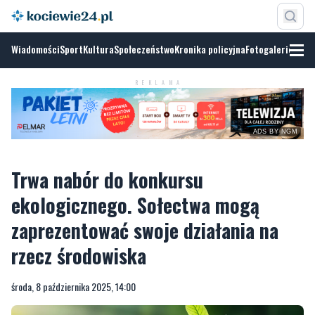
Wiadomości
Sport
Kultura
Społeczeństwo
Kronika policyjna
Fotogalerie
REKLAMA
ADS BY NGM
Trwa nabór do konkursu
ekologicznego. Sołectwa mogą
zaprezentować swoje działania na
rzecz środowiska
środa, 8 października 2025, 14:00