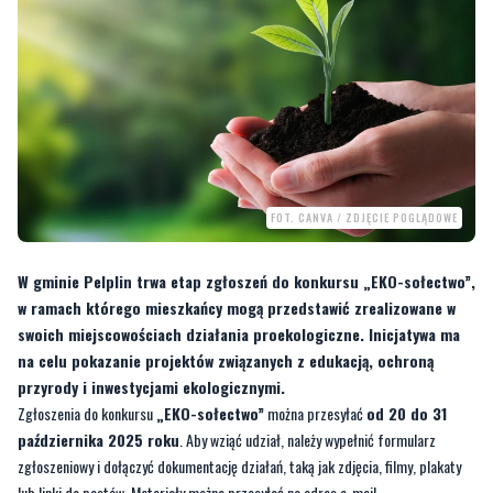
FOT. CANVA / ZDJĘCIE POGLĄDOWE
W gminie Pelplin trwa etap zgłoszeń do konkursu „EKO-sołectwo”,
w ramach którego mieszkańcy mogą przedstawić zrealizowane w
swoich miejscowościach działania proekologiczne. Inicjatywa ma
na celu pokazanie projektów związanych z edukacją, ochroną
przyrody i inwestycjami ekologicznymi.
Zgłoszenia do konkursu
„EKO-sołectwo”
można przesyłać
od 20 do 31
października 2025 roku
. Aby wziąć udział, należy wypełnić formularz
zgłoszeniowy i dołączyć dokumentację działań, taką jak zdjęcia, filmy, plakaty
lub linki do postów. Materiały można przesyłać na adres e-mail