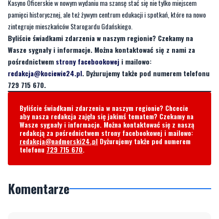
Kasyno Oficerskie w nowym wydaniu ma szansę stać się nie tylko miejscem
pamięci historycznej, ale też żywym centrum edukacji i spotkań, które na nowo
zintegruje mieszkańców Starogardu Gdańskiego.
Byliście świadkami zdarzenia w naszym regionie? Czekamy na
Wasze sygnały i informacje. Można kontaktować się z nami za
pośrednictwem
strony facebookowej
i mailowo:
redakcja@kociewie24.pl
. Dyżurujemy także pod numerem telefonu
729 715 670.
Byliście świadkami zdarzenia w naszym regionie? Chcecie
aby nasza redakcja zajęła się jakimś tematem? Czekamy na
Wasze sygnały i informacje. Można kontaktować się z naszą
redakcją za pośrednictwem strony facebookowej i mailowo:
redakcja@nadmorski24.pl
Dyżurujemy także pod numerem
telefonu
729 715 670
.
Komentarze