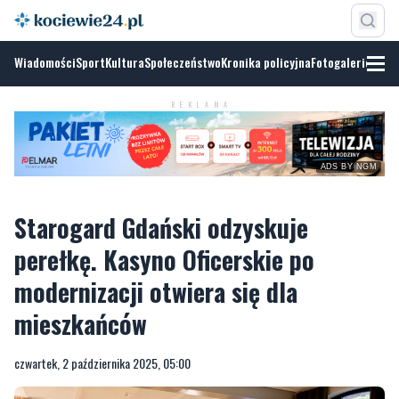
Wiadomości
Sport
Kultura
Społeczeństwo
Kronika policyjna
Fotogalerie
REKLAMA
ADS BY NGM
Starogard Gdański odzyskuje
perełkę. Kasyno Oficerskie po
modernizacji otwiera się dla
mieszkańców
czwartek, 2 października 2025, 05:00