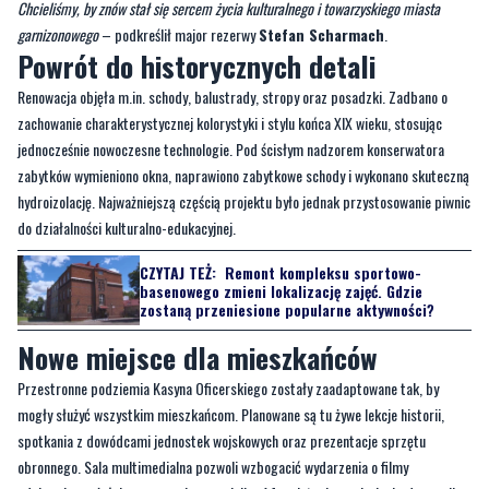
Chcieliśmy, by znów stał się sercem życia kulturalnego i towarzyskiego miasta
garnizonowego
– podkreślił major rezerwy
Stefan Scharmach
.
Powrót do historycznych detali
Renowacja objęła m.in. schody, balustrady, stropy oraz posadzki. Zadbano o
zachowanie charakterystycznej kolorystyki i stylu końca XIX wieku, stosując
jednocześnie nowoczesne technologie. Pod ścisłym nadzorem konserwatora
zabytków wymieniono okna, naprawiono zabytkowe schody i wykonano skuteczną
hydroizolację. Najważniejszą częścią projektu było jednak przystosowanie piwnic
do działalności kulturalno-edukacyjnej.
CZYTAJ TEŻ:
Remont kompleksu sportowo-
basenowego zmieni lokalizację zajęć. Gdzie
zostaną przeniesione popularne aktywności?
Nowe miejsce dla mieszkańców
Przestronne podziemia Kasyna Oficerskiego zostały zaadaptowane tak, by
mogły służyć wszystkim mieszkańcom. Planowane są tu żywe lekcje historii,
spotkania z dowódcami jednostek wojskowych oraz prezentacje sprzętu
obronnego. Sala multimedialna pozwoli wzbogacić wydarzenia o filmy