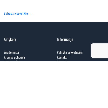
Zobacz wszystkie →
Artykuły
Informacje
Wiadomości
Polityka prywatności
Kronika policyjna
Kontakt
Społeczeństwo
O portalu
Kultura
Regulamin
Sport
Zobacz
Fotogalerie
Nasze HotSpoty
Nasze kamery