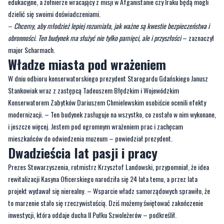
edukacyjne, a żołnierze wracający z misji w Afganistanie czy Iraku będą mogli
dzielić się swoimi doświadczeniami.
–
Chcemy, aby młodzież lepiej rozumiała, jak ważne są kwestie bezpieczeństwa i
obronności. Ten budynek ma służyć nie tylko pamięci, ale i przyszłości
– zaznaczył
major Scharmach.
Władze miasta pod wrażeniem
W dniu odbioru konserwatorskiego prezydent Starogardu Gdańskiego Janusz
Stankowiak wraz z zastępcą Tadeuszem Błędzkim i Wojewódzkim
Konserwatorem Zabytków Dariuszem Chmielewskim osobiście ocenili efekty
modernizacji. – Ten budynek zasługuje na wszystko, co zostało w nim wykonane,
i jeszcze więcej. Jestem pod ogromnym wrażeniem prac i zachęcam
mieszkańców do odwiedzenia muzeum – powiedział prezydent.
Dwadzieścia lat pasji i pracy
Prezes Stowarzyszenia, rotmistrz Krzysztof Landowski, przypomniał, że idea
rewitalizacji Kasyna Oficerskiego narodziła się 24 lata temu, a przez lata
projekt wydawał się nierealny. – Wsparcie władz samorządowych sprawiło, że
to marzenie stało się rzeczywistością. Dziś możemy świętować zakończenie
inwestycji, która oddaje ducha II Pułku Szwoleżerów – podkreślił.