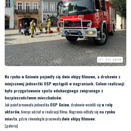
FOT. OSP GNIEW
Na rynku w Gniewie pojawiły się dwie ekipy filmowe, a druhowie z
miejscowej jednostki OSP wystąpili w nagraniach. Celem realizacji
było przygotowanie spotu edukacyjnego związanego z
bezpieczeństwem mieszkańców.
Jak poinformowała jednostka
OSP Gniew
, druhowie wcielili się
w rolę
aktorów
, biorąc udział w realizacji filmu. Nagrania odbyły się
na rynku
miasta
, gdzie równolegle pracowały
dwie ekipy filmowe
.
[galeria]
Spot ma mieć
charakter edukacyjny
i dotyczyć ratowania życia i mienia.
Strażacy podkreślili, że dla nich
naturalnym zadaniem jest reagowanie w
sytuacjach zagrożenia
, jednak tym razem celem było
przekazanie