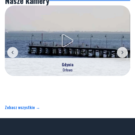
Gdynia
Orłowo
Zobacz wszystkie →
Artykuły
Informacje
Wiadomości
Polityka prywatności