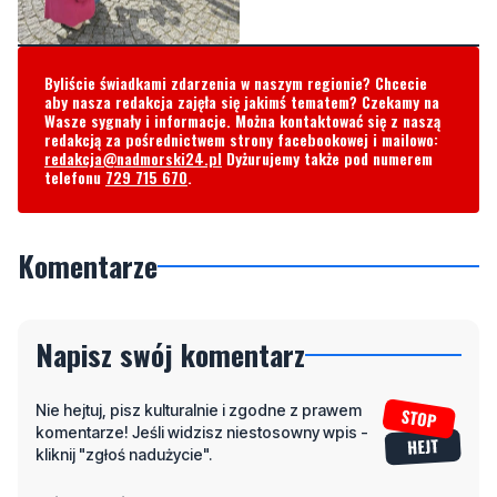
Byliście świadkami zdarzenia w naszym regionie? Chcecie
aby nasza redakcja zajęła się jakimś tematem? Czekamy na
Wasze sygnały i informacje. Można kontaktować się z naszą
redakcją za pośrednictwem strony facebookowej i mailowo:
redakcja@nadmorski24.pl
Dyżurujemy także pod numerem
telefonu
729 715 670
.
Komentarze
Napisz swój komentarz
Nie hejtuj, pisz kulturalnie i zgodne z prawem
komentarze! Jeśli widzisz niestosowny wpis -
kliknij "zgłoś nadużycie".
Imię / Podpis
Odpowiedz