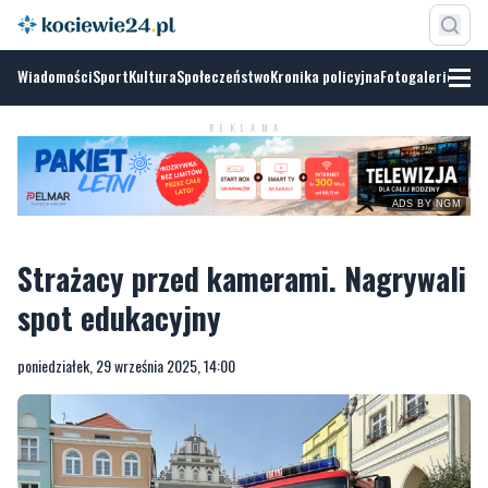
Wiadomości
Sport
Kultura
Społeczeństwo
Kronika policyjna
Fotogalerie
ADS BY
NGM
REKLAMA
Strażacy przed kamerami. Nagrywali
spot edukacyjny
poniedziałek, 29 września 2025, 14:00