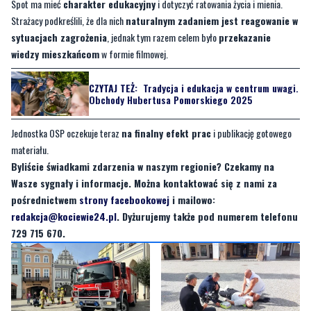
wiedzy mieszkańcom
w formie filmowej.
CZYTAJ TEŻ:
Tradycja i edukacja w centrum uwagi.
Obchody Hubertusa Pomorskiego 2025
Jednostka OSP oczekuje teraz
na finalny efekt prac
i publikację gotowego
materiału.
Byliście świadkami zdarzenia w naszym regionie? Czekamy na
Wasze sygnały i informacje. Można kontaktować się z nami za
pośrednictwem
strony facebookowej
i mailowo:
redakcja@kociewie24.pl
. Dyżurujemy także pod numerem telefonu
729 715 670.