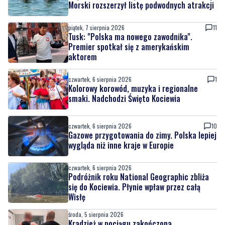
Tusk: "Polska ma nowego zawodnika".
Premier spotkał się z amerykańskim
aktorem
czwartek, 6 sierpnia 2026
1
Kolorowy korowód, muzyka i regionalne
smaki. Nadchodzi Święto Kociewia
czwartek, 6 sierpnia 2026
10
Gazowe przygotowania do zimy. Polska lepiej
wygląda niż inne kraje w Europie
czwartek, 6 sierpnia 2026
Podróżnik roku National Geographic zbliża
się do Kociewia. Płynie wpław przez całą
Wisłę
środa, 5 sierpnia 2026
Kradzież w pociągu zakończona
zatrzymaniem. Sprawcy wpadli jeszcze tego
samego dnia
środa, 5 sierpnia 2026