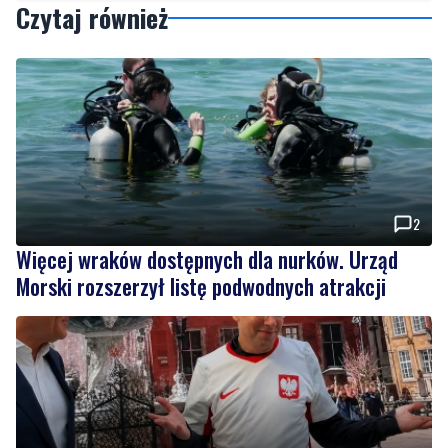
2
Więcej wraków dostępnych dla nurków. Urząd
Morski rozszerzył listę podwodnych atrakcji
11
Tusk: "Polska ma nowego zawodnika". Premier