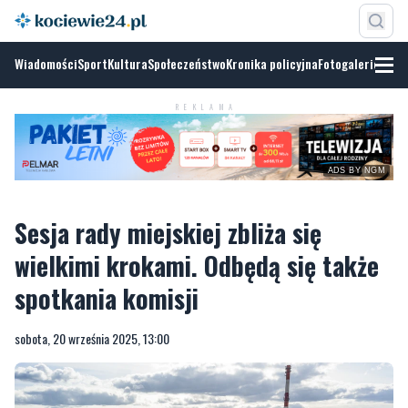
Wiadomości
Sport
Kultura
Społeczeństwo
Kronika policyjna
Fotogalerie
REKLAMA
ADS BY NGM
Sesja rady miejskiej zbliża się
wielkimi krokami. Odbędą się także
spotkania komisji
sobota, 20 września 2025, 13:00