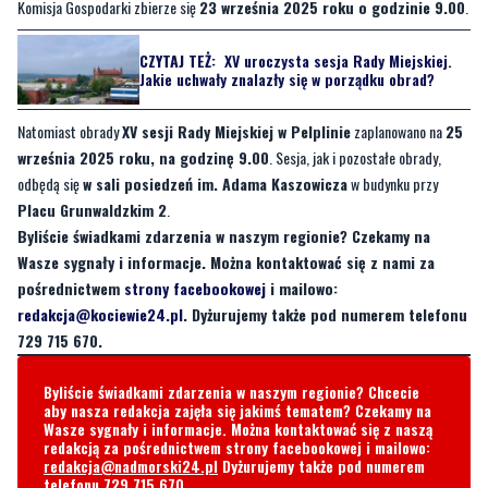
Komisja Gospodarki zbierze się
23 września 2025 roku o godzinie 9.00
.
CZYTAJ TEŻ:
XV uroczysta sesja Rady Miejskiej.
Jakie uchwały znalazły się w porządku obrad?
Natomiast obrady
XV sesji Rady Miejskiej w Pelplinie
zaplanowano na
25
września 2025 roku, na godzinę 9.00
. Sesja, jak i pozostałe obrady,
odbędą się
w sali posiedzeń im. Adama Kaszowicza
w budynku przy
Placu Grunwaldzkim 2
.
Byliście świadkami zdarzenia w naszym regionie? Czekamy na
Wasze sygnały i informacje. Można kontaktować się z nami za
pośrednictwem
strony facebookowej
i mailowo:
redakcja@kociewie24.pl
. Dyżurujemy także pod numerem telefonu
729 715 670.
Byliście świadkami zdarzenia w naszym regionie? Chcecie
aby nasza redakcja zajęła się jakimś tematem? Czekamy na
Wasze sygnały i informacje. Można kontaktować się z naszą
redakcją za pośrednictwem strony facebookowej i mailowo:
redakcja@nadmorski24.pl
Dyżurujemy także pod numerem
telefonu
729 715 670
.