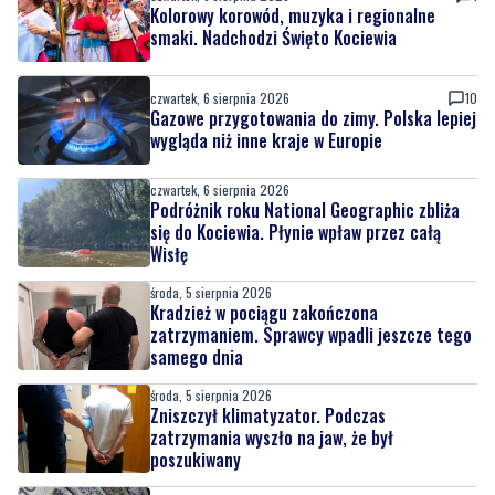
Kolorowy korowód, muzyka i regionalne
smaki. Nadchodzi Święto Kociewia
czwartek, 6 sierpnia 2026
10
Gazowe przygotowania do zimy. Polska lepiej
wygląda niż inne kraje w Europie
czwartek, 6 sierpnia 2026
Podróżnik roku National Geographic zbliża
się do Kociewia. Płynie wpław przez całą
Wisłę
środa, 5 sierpnia 2026
Kradzież w pociągu zakończona
zatrzymaniem. Sprawcy wpadli jeszcze tego
samego dnia
środa, 5 sierpnia 2026
Zniszczył klimatyzator. Podczas
zatrzymania wyszło na jaw, że był
poszukiwany