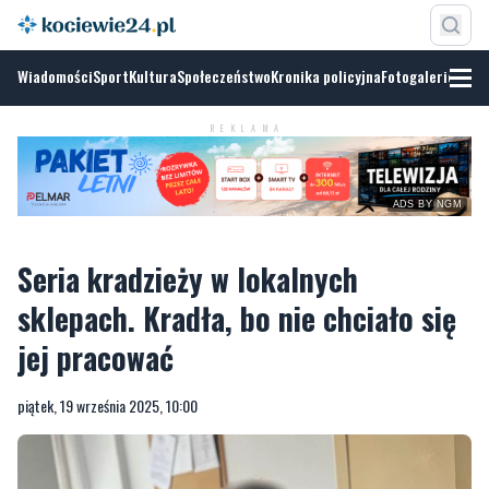
Wiadomości
Sport
Kultura
Społeczeństwo
Kronika policyjna
Fotogalerie
ADS BY
NGM
REKLAMA
Seria kradzieży w lokalnych
sklepach. Kradła, bo nie chciało się
jej pracować
piątek, 19 września 2025, 10:00