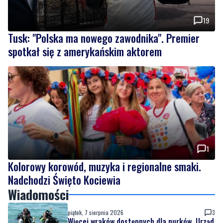
Tusk: "Polska ma nowego zawodnika". Premier
spotkał się z amerykańskim aktorem
1
Kolorowy korowód, muzyka i regionalne smaki.
Nadchodzi Święto Kociewia
Wiadomości
piątek, 7 sierpnia 2026
3
Więcej wraków dostępnych dla nurków. Urząd
Morski rozszerzył listę podwodnych atrakcji
piątek, 7 sierpnia 2026
19