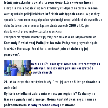
sposób i z zamiarem osiągnięcia korzyści majątkowej, wielokrotnie wynosiła ze
sklepów towar bez płacenia. Łączne straty wyniosły
2100 zł
. Część
skradzionych przedmiotów została odzyskana.
Policjanci zatrzymali kobietę w jej miejscu zamieszkania i doprowadzili do
Komendy Powiatowej Policji w Tczewie
. Podejrzana przyznała się do
kradzieży, tłumacząc, że robiła to, ponieważ
„nie chciało się jej
pracować”
.
CZYTAJ TEŻ:
Zmiany w adresach internetowych i
mailowych. Mieszkańcy powinni korzystać z
nowych danych
21-latka
usłyszała zarzuty kradzieży. Grozi jej kara do
5 lat pozbawienia
wolności
.
Byliście świadkami zdarzenia w naszym regionie? Czekamy na
Wasze sygnały i informacje. Można kontaktować się z nami za
pośrednictwem
strony facebookowej
i mailowo:
redakcja@kociewie24.pl
. Dyżurujemy także pod numerem telefonu
729 715 670.