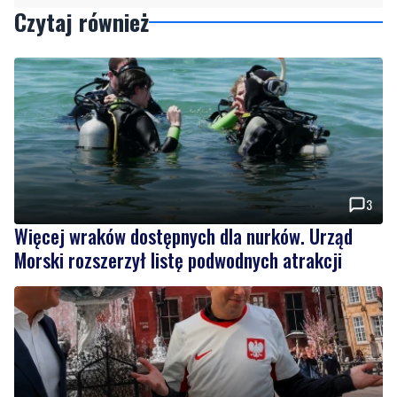
3
Więcej wraków dostępnych dla nurków. Urząd
Morski rozszerzył listę podwodnych atrakcji
19