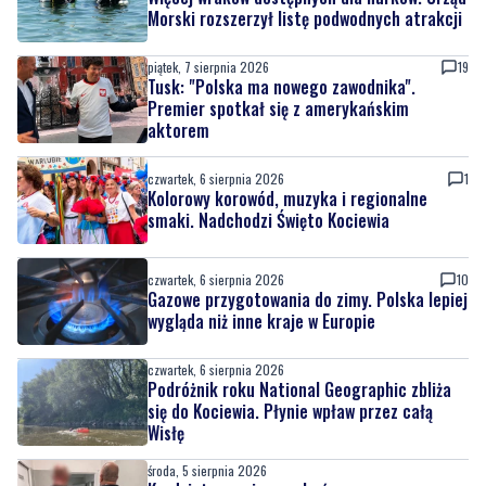
Tusk: "Polska ma nowego zawodnika".
Premier spotkał się z amerykańskim
aktorem
czwartek, 6 sierpnia 2026
1
Kolorowy korowód, muzyka i regionalne
smaki. Nadchodzi Święto Kociewia
czwartek, 6 sierpnia 2026
10
Gazowe przygotowania do zimy. Polska lepiej
wygląda niż inne kraje w Europie
czwartek, 6 sierpnia 2026
Podróżnik roku National Geographic zbliża
się do Kociewia. Płynie wpław przez całą
Wisłę
środa, 5 sierpnia 2026
Kradzież w pociągu zakończona
zatrzymaniem. Sprawcy wpadli jeszcze tego
samego dnia