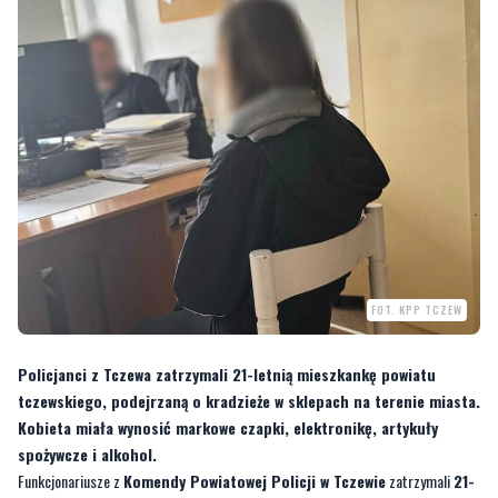
FOT. KPP TCZEW
Policjanci z Tczewa zatrzymali 21-letnią mieszkankę powiatu
tczewskiego, podejrzaną o kradzieże w sklepach na terenie miasta.
Kobieta miała wynosić markowe czapki, elektronikę, artykuły
spożywcze i alkohol.
Funkcjonariusze z
Komendy Powiatowej Policji w Tczewie
zatrzymali
21-
letnią mieszkankę powiatu tczewskiego
, która w okresie
lipca i
sierpnia
miała dopuścić się serii kradzieży w sklepach na terenie
Tczewa
.
Według ustaleń policji kobieta
w krótkich odstępach czasu
, w podobny