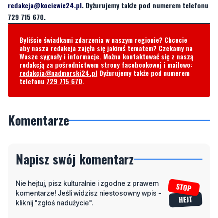
Byliście świadkami zdarzenia w naszym regionie? Chcecie
aby nasza redakcja zajęła się jakimś tematem? Czekamy na
Wasze sygnały i informacje. Można kontaktować się z naszą
redakcją za pośrednictwem strony facebookowej i mailowo:
redakcja@nadmorski24.pl
Dyżurujemy także pod numerem
telefonu
729 715 670
.
Komentarze
Napisz swój komentarz
Nie hejtuj, pisz kulturalnie i zgodne z prawem
komentarze! Jeśli widzisz niestosowny wpis -
kliknij "zgłoś nadużycie".
Imię / Podpis