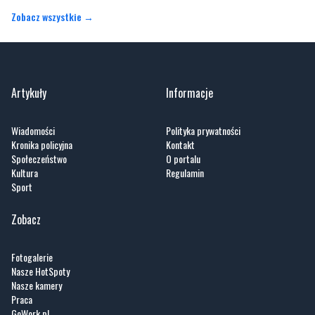
Artykuły
Informacje
Wiadomości
Polityka prywatności
Kronika policyjna
Kontakt
Społeczeństwo
O portalu
Kultura
Regulamin
Sport
Zobacz
Fotogalerie
Nasze HotSpoty
Nasze kamery
Praca
GoWork.pl
dlafirm.pracuj.pl
Kociewie24.pl - portal informacyjny z Kociewia. Codzienna dawka najnowszych
wiadomości z Twojej okolicy. Informacje społeczne, kulturalne, sportowe z