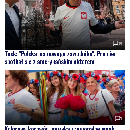
14
Tusk: "Polska ma nowego zawodnika". Premier
spotkał się z amerykańskim aktorem
1
Kolorowy korowód, muzyka i regionalne smaki.
Nadchodzi Święto Kociewia
Wiadomości