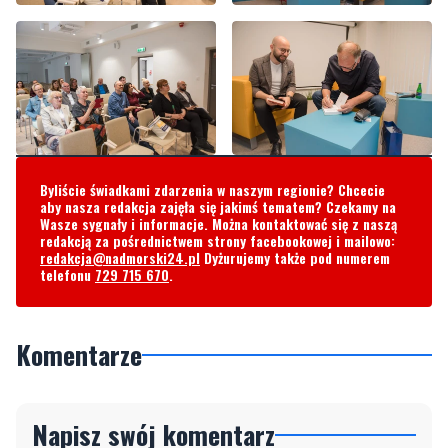
Byliście świadkami zdarzenia w naszym regionie? Chcecie
aby nasza redakcja zajęła się jakimś tematem? Czekamy na
Wasze sygnały i informacje. Można kontaktować się z naszą
redakcją za pośrednictwem strony facebookowej i mailowo:
redakcja@nadmorski24.pl
Dyżurujemy także pod numerem
telefonu
729 715 670
.
Komentarze
Napisz swój komentarz
Nie hejtuj, pisz kulturalnie i zgodne z prawem
komentarze! Jeśli widzisz niestosowny wpis -