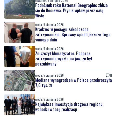
środa, 5 sierpnia 2026
Kradzież w pociągu zakończona
zatrzymaniem. Sprawcy wpadli jeszcze tego
samego dnia
środa, 5 sierpnia 2026
Zniszczył klimatyzator. Podczas
zatrzymania wyszło na jaw, że był
poszukiwany
środa, 5 sierpnia 2026
11
Mediana wynagrodzeń w Polsce przekroczyła
7,6 tys. zł
środa, 5 sierpnia 2026
Największa inwestycja drogowa regionu
wchodzi w fazę realizacji
środa, 5 sierpnia 2026
3
Pomorze najdroższym regionem w Polsce
pod względem OC