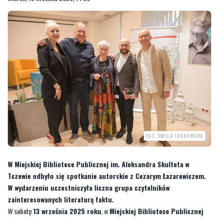
FOT. EMILIA LASKOWSKA
W Miejskiej Bibliotece Publicznej im. Aleksandra Skulteta w
Tczewie odbyło się spotkanie autorskie z Cezarym Łazarewiczem.
W wydarzeniu uczestniczyła liczna grupa czytelników
zainteresowanych literaturą faktu.
W sobotę
13 września 2025 roku
, w
Miejskiej Bibliotece Publicznej
im. Aleksandra Skulteta w Tczewie
odbyło się spotkanie autorskie z
Cezarym Łazarewiczem
, laureatem
Nagrody Literackiej Nike
, autorem
książek
„Żeby nie było śladów”
,
„Elegancki morderca”
oraz