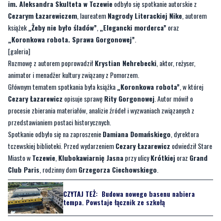
„Koronkowa robota. Sprawa Gorgonowej”
.
[galeria]
Rozmowę z autorem poprowadził
Krystian Nehrebecki
, aktor, reżyser,
animator i menadżer kultury związany z Pomorzem.
Głównym tematem spotkania była książka
„Koronkowa robota”
, w której
Cezary Łazarewicz
opisuje sprawę
Rity Gorgonowej
. Autor mówił o
procesie zbierania materiałów, analizie źródeł i wyzwaniach związanych z
przedstawianiem postaci historycznych.
Spotkanie odbyło się na zaproszenie
Damiana Domańskiego
, dyrektora
tczewskiej biblioteki. Przed wydarzeniem
Cezary Łazarewicz
odwiedził Stare
Miasto w
Tczewie
,
Klubokawiarnię Jasna
przy ulicy
Krótkiej
oraz
Grand
Club Paris
, rodzinny dom
Grzegorza Ciechowskiego
.
CZYTAJ TEŻ:
Budowa nowego basenu nabiera
tempa. Powstaje łącznik ze szkołą
Na zakończenie uczestnicy mogli zdobyć autograf i osobisty wpis od autora
oraz porozmawiać z nim o jego twórczości.
Byliście świadkami zdarzenia w naszym regionie? Czekamy na