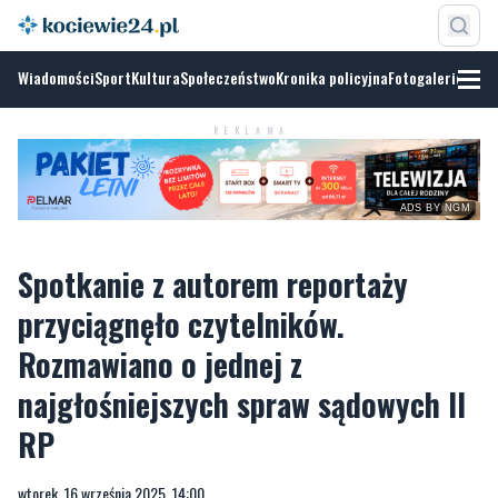
Wiadomości
Sport
Kultura
Społeczeństwo
Kronika policyjna
Fotogalerie
ADS BY
NGM
REKLAMA
Spotkanie z autorem reportaży
przyciągnęło czytelników.
Rozmawiano o jednej z
najgłośniejszych spraw sądowych II
RP
wtorek, 16 września 2025, 14:00