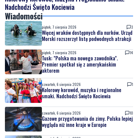
piątek, 7 sierpnia 2026
3
Więcej wraków dostępnych dla nurków. Urząd
Morski rozszerzył listę podwodnych atrakcji
piątek, 7 sierpnia 2026
14
Tusk: "Polska ma nowego zawodnika".
Premier spotkał się z amerykańskim
aktorem
czwartek, 6 sierpnia 2026
1
Kolorowy korowód, muzyka i regionalne
smaki. Nadchodzi Święto Kociewia
czwartek, 6 sierpnia 2026
10
Gazowe przygotowania do zimy. Polska lepiej
wygląda niż inne kraje w Europie
czwartek, 6 sierpnia 2026
Podróżnik roku National Geographic zbliża
się do Kociewia. Płynie wpław przez całą
Wisłę