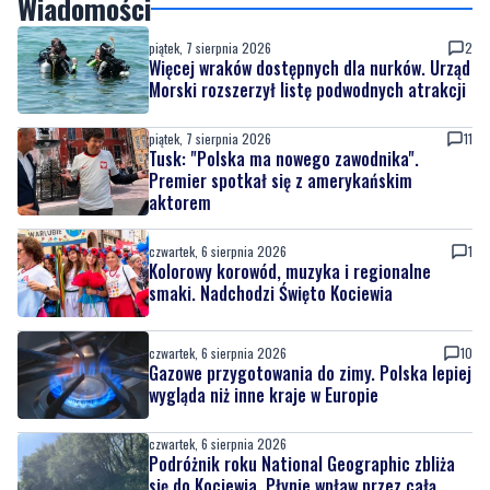
Wiadomości
piątek, 7 sierpnia 2026
2
Więcej wraków dostępnych dla nurków. Urząd
Morski rozszerzył listę podwodnych atrakcji
piątek, 7 sierpnia 2026
11
Tusk: "Polska ma nowego zawodnika".
Premier spotkał się z amerykańskim
aktorem
czwartek, 6 sierpnia 2026
1
Kolorowy korowód, muzyka i regionalne
smaki. Nadchodzi Święto Kociewia
czwartek, 6 sierpnia 2026
10
Gazowe przygotowania do zimy. Polska lepiej
wygląda niż inne kraje w Europie
czwartek, 6 sierpnia 2026
Podróżnik roku National Geographic zbliża
się do Kociewia. Płynie wpław przez całą