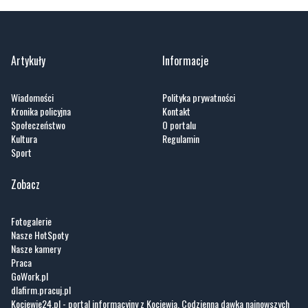
Artykuły
Informacje
Wiadomości
Polityka prywatności
Kronika policyjna
Kontakt
Społeczeństwo
O portalu
Kultura
Regulamin
Sport
Zobacz
Fotogalerie
Nasze HotSpoty
Nasze kamery
Praca
GoWork.pl
dlafirm.pracuj.pl
Kociewie24.pl - portal informacyjny z Kociewia. Codzienna dawka najnowszych