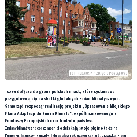
FOT. REDAKCJA / ZDJĘCIE POGLĄDOWE
Tczew dołącza do grona polskich miast, które systemowo
przygotowują się na skutki globalnych zmian klimatycznych.
Samorząd rozpoczął realizację projektu „Opracowanie Miejskiego
Planu Adaptacji do Zmian Klimatu”, współfinansowanego z
Funduszy Europejskich oraz budżetu państwa.
Zmiany klimatyczne coraz mocniej
odciskają swoje piętno
także na
Pomorzu. Intensywne opady, fale upałów i okresowe susze to zjawiska, które