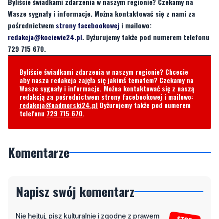
Byliście świadkami zdarzenia w naszym regionie? Czekamy na
Wasze sygnały i informacje. Można kontaktować się z nami za
pośrednictwem
strony facebookowej
i mailowo:
redakcja@kociewie24.pl
. Dyżurujemy także pod numerem telefonu
729 715 670.
Byliście świadkami zdarzenia w naszym regionie? Chcecie
aby nasza redakcja zajęła się jakimś tematem? Czekamy na
Wasze sygnały i informacje. Można kontaktować się z naszą
redakcją za pośrednictwem strony facebookowej i mailowo:
redakcja@nadmorski24.pl
Dyżurujemy także pod numerem
telefonu
729 715 670
.
Komentarze
Napisz swój komentarz
Nie hejtuj, pisz kulturalnie i zgodne z prawem