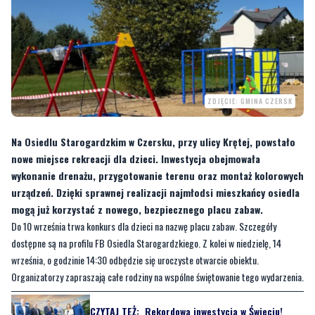
ZDJĘCIE: GMINA CZERSK
Na Osiedlu Starogardzkim w Czersku, przy ulicy Krętej, powstało
nowe miejsce rekreacji dla dzieci. Inwestycja obejmowała
wykonanie drenażu, przygotowanie terenu oraz montaż kolorowych
urządzeń. Dzięki sprawnej realizacji najmłodsi mieszkańcy osiedla
mogą już korzystać z nowego, bezpiecznego placu zabaw.
Do 10 września trwa konkurs dla dzieci na nazwę placu zabaw. Szczegóły
dostępne są na profilu FB Osiedla Starogardzkiego. Z kolei w niedzielę, 14
września, o godzinie 14:30 odbędzie się uroczyste otwarcie obiektu.
Organizatorzy zapraszają całe rodziny na wspólne świętowanie tego wydarzenia.
CZYTAJ TEŻ:
Rekordowa inwestycja w Świeciu!