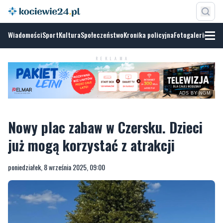
Wiadomości
Sport
Kultura
Społeczeństwo
Kronika policyjna
Fotogalerie
REKLAMA
ADS BY NGM
Nowy plac zabaw w Czersku. Dzieci
już mogą korzystać z atrakcji
poniedziałek, 8 września 2025, 09:00