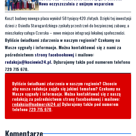
Nowa oczyszczalnia z unijnym wsparciem
Koszt budowy nowego placu wyniósł 58 tysięcy 420 złotych. Dzięki tej inwestycji
dzieci z Osiedla Starogardzkiego zyskały przestrzeń do bezpiecznej zabawy, a
mieszkańcy całego Czerska – nowe miejsce integracji lokalnej społeczności.
Byliście świadkami zdarzenia w naszym regionie? Czekamy na
Wasze sygnały i informacje. Można kontaktować się z nami za
pośrednictwem
strony facebookowej
i mailowo:
redakcja@kociewie24.pl
. Dyżurujemy także pod numerem telefonu
729 715 670.
Byliście świadkami zdarzenia w naszym regionie? Chcecie
aby nasza redakcja zajęła się jakimś tematem? Czekamy na
Wasze sygnały i informacje. Można kontaktować się z naszą
redakcją za pośrednictwem strony facebookowej i mailowo:
redakcja@nadmorski24.pl
Dyżurujemy także pod numerem
telefonu
729 715 670
.
Komentarze