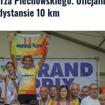
erza Piechowskiego. Oficjal
dystansie 10 km