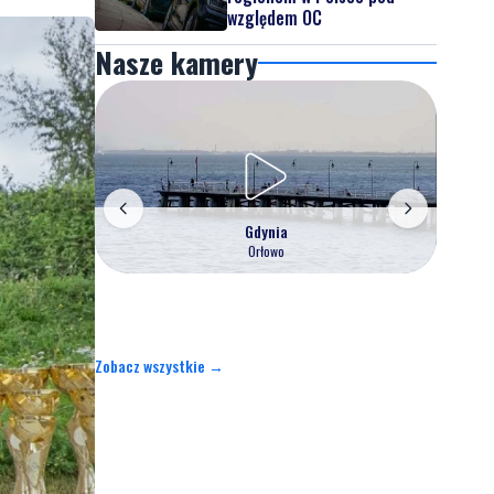
względem OC
Nasze kamery
Gdynia
Orłowo
Zobacz wszystkie →