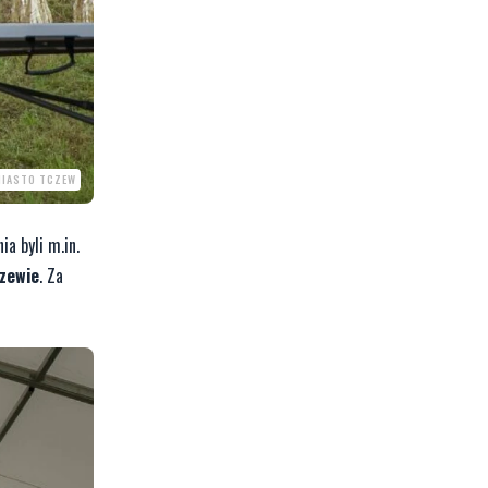
MIASTO TCZEW
ia byli m.in.
zewie
. Za