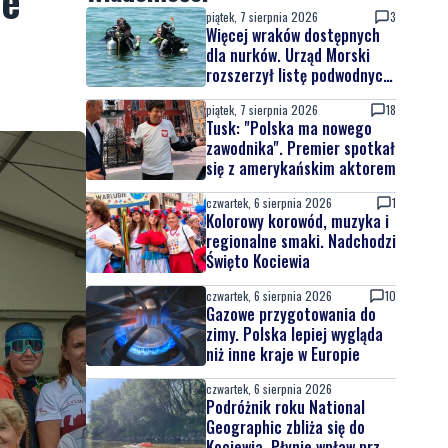
ne
piątek, 7 sierpnia 2026
3
Więcej wraków dostępnych
dla nurków. Urząd Morski
rozszerzył listę podwodnych
atrakcji
piątek, 7 sierpnia 2026
18
Tusk: "Polska ma nowego
zawodnika". Premier spotkał
się z amerykańskim aktorem
czwartek, 6 sierpnia 2026
1
Kolorowy korowód, muzyka i
regionalne smaki. Nadchodzi
Święto Kociewia
czwartek, 6 sierpnia 2026
10
Gazowe przygotowania do
zimy. Polska lepiej wygląda
niż inne kraje w Europie
czwartek, 6 sierpnia 2026
Podróżnik roku National
Geographic zbliża się do
Kociewia. Płynie wpław przez