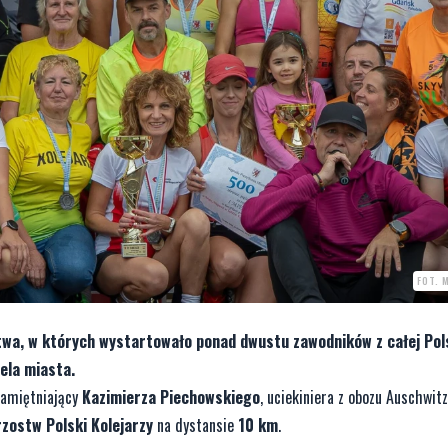
FOT. 
twa, w których wystartowało ponad dwustu zawodników z całej Pols
ela miasta.
pamiętniający
Kazimierza Piechowskiego
, uciekiniera z obozu Auschwit
zostw Polski Kolejarzy
na dystansie
10 km
.