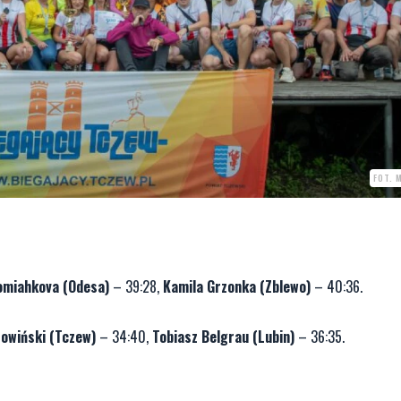
FOT. 
omiahkova (Odesa)
– 39:28,
Kamila Grzonka (Zblewo)
– 40:36.
Sowiński (Tczew)
– 34:40,
Tobiasz Belgrau (Lubin)
– 36:35.