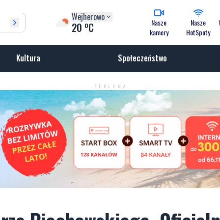
Wejherowo
Nasze
Nasze
o
20
C
kamery
HotSpoty
Kultura
Społeczeństwo
REKLAMA