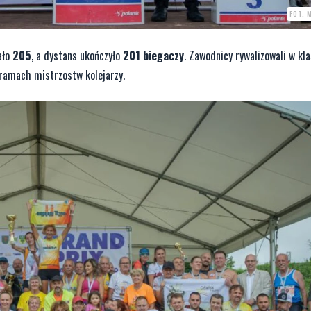
FOT. 
ało
205
, a dystans ukończyło
201 biegaczy
. Zawodnicy rywalizowali w kla
 ramach mistrzostw kolejarzy.