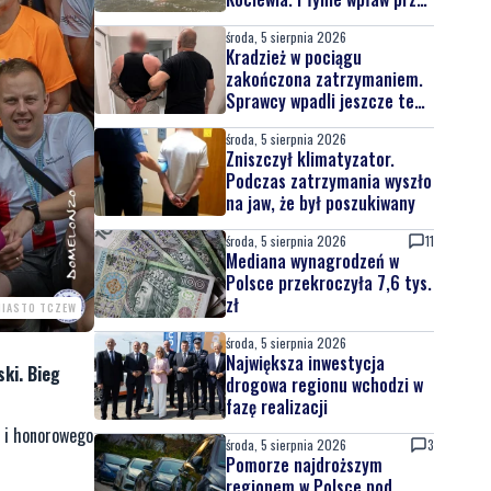
całą Wisłę
środa, 5 sierpnia 2026
Kradzież w pociągu
zakończona zatrzymaniem.
Sprawcy wpadli jeszcze tego
samego dnia
środa, 5 sierpnia 2026
Zniszczył klimatyzator.
Podczas zatrzymania wyszło
na jaw, że był poszukiwany
środa, 5 sierpnia 2026
11
Mediana wynagrodzeń w
Polsce przekroczyła 7,6 tys.
zł
MIASTO TCZEW
środa, 5 sierpnia 2026
Największa inwestycja
ki. Bieg
drogowa regionu wchodzi w
fazę realizacji
z i honorowego
środa, 5 sierpnia 2026
3
Pomorze najdroższym
regionem w Polsce pod