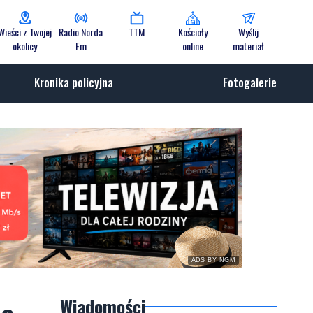
Wieści z Twojej
Radio Norda
TTM
Kościoły
Wyślij
okolicy
Fm
online
materiał
Kronika policyjna
Fotogalerie
ADS BY NGM
Wiadomości