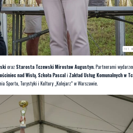
FOT. 
ski
oraz
Starosta Tczewski Mirosław Augustyn
. Partnerami wydarzen
ościniec nad Wisłą
,
Szkoła Pascal
i
Zakład Usług Komunalnych w Tc
ia Sportu, Turystyki i Kultury „Kolejarz” w Warszawie.