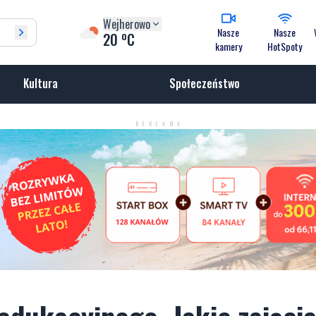
Wejherowo
Nasze
Nasze
o
20
C
kamery
HotSpoty
Kultura
Społeczeństwo
REKLAMA