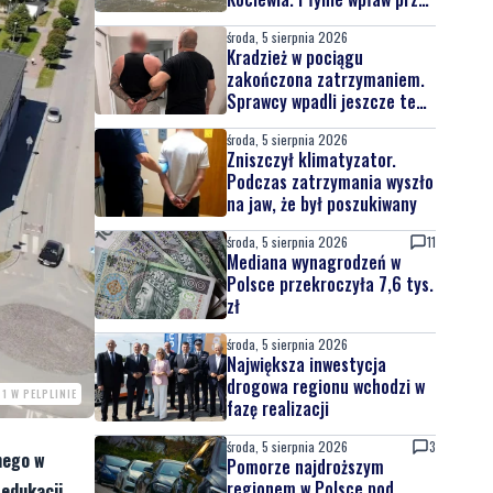
całą Wisłę
środa, 5 sierpnia 2026
Kradzież w pociągu
zakończona zatrzymaniem.
Sprawcy wpadli jeszcze tego
samego dnia
środa, 5 sierpnia 2026
Zniszczył klimatyzator.
Podczas zatrzymania wyszło
na jaw, że był poszukiwany
środa, 5 sierpnia 2026
11
Mediana wynagrodzeń w
Polsce przekroczyła 7,6 tys.
zł
środa, 5 sierpnia 2026
Największa inwestycja
drogowa regionu wchodzi w
 1 W PELPLINIE
fazę realizacji
środa, 5 sierpnia 2026
3
nego w
Pomorze najdroższym
regionem w Polsce pod
 edukacji