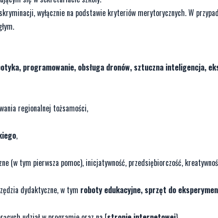
skryminacji, wyłącznie na podstawie kryteriów merytorycznych. W przypa
głym.
otyka, programowanie, obsługa dronów, sztuczna inteligencja, e
wania regionalnej tożsamości,
kiego
,
zne (w tym pierwsza pomoc), inicjatywność, przedsiębiorczość, kreatywnoś
zędzia dydaktyczne, w tym
roboty edukacyjne, sprzęt do eksperymen
rących udział w programie oraz na [
stronie internetowej
}