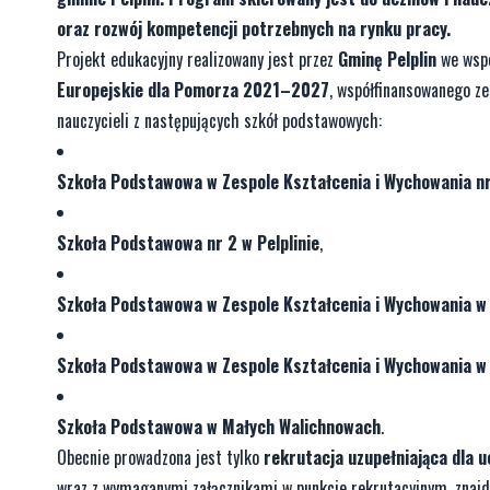
oraz rozwój kompetencji potrzebnych na rynku pracy.
Projekt edukacyjny realizowany jest przez
Gminę Pelplin
we wspó
Europejskie dla Pomorza 2021–2027
, współfinansowanego z
nauczycieli z następujących szkół podstawowych:
Szkoła Podstawowa w Zespole Kształcenia i Wychowania nr 
Szkoła Podstawowa nr 2 w Pelplinie
,
Szkoła Podstawowa w Zespole Kształcenia i Wychowania w
Szkoła Podstawowa w Zespole Kształcenia i Wychowania w
Szkoła Podstawowa w Małych Walichnowach
.
Obecnie prowadzona jest tylko
rekrutacja uzupełniająca dla 
wraz z wymaganymi załącznikami w punkcie rekrutacyjnym, znajdu