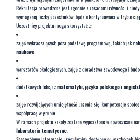
Rekrutacja prowadzona jest zgodnie z zasadami równości i niedy
wymaganej liczby uczestników, będzie kontynuowana w trybie cią
Uczestnicy projektu mogą skorzystać z:
zajęć wykraczających poza podstawę programową, takich jak
rob
naukowe
,
warsztatów ekologicznych, zajęć z doradztwa zawodowego i budo
dodatkowych lekcji z
matematyki, języka polskiego i angiels
zajęć rozwijających umiejętność uczenia się, kompetencje społec
współpracę w grupie.
W ramach projektu szkoły zostaną wyposażone w nowoczesne nar
laboratoria tematyczne
.
Szczegółowe informacje i regulaminy dostępne są w szkołach bio