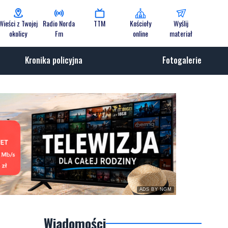
Wieści z Twojej
Radio Norda
TTM
Kościoły
Wyślij
okolicy
Fm
online
materiał
Kronika policyjna
Fotogalerie
ADS BY NGM
Wiadomości