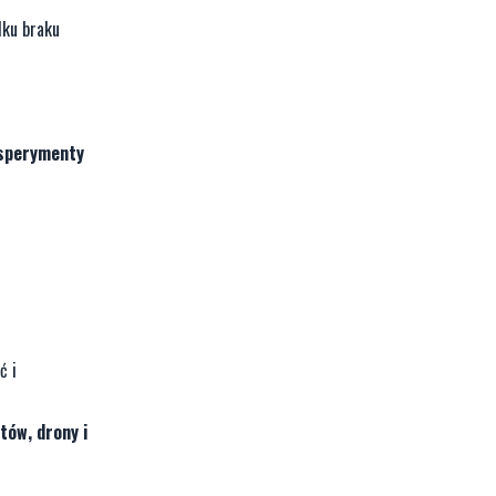
dku braku
ksperymenty
ć i
tów, drony i