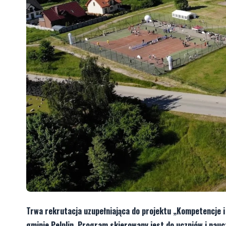
Trwa rekrutacja uzupełniająca do projektu „Kompetencje 
gminie Pelplin. Program skierowany jest do uczniów i naucz