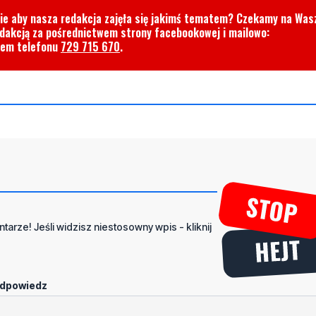
cie aby nasza redakcja zajęła się jakimś tematem? Czekamy na Was
edakcją za pośrednictwem strony facebookowej i mailowo:
rem telefonu
729 715 670
.
tarze! Jeśli widzisz niestosowny wpis - kliknij
dpowiedz