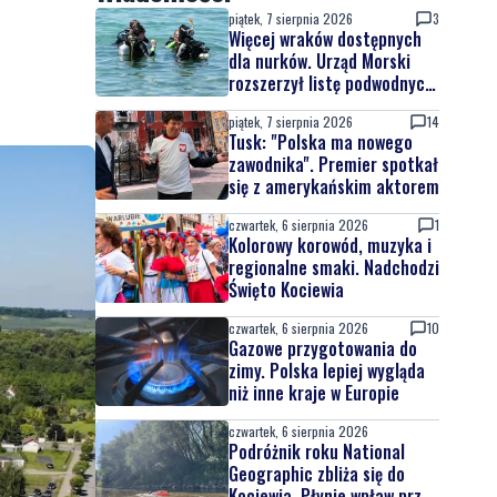
a
piątek, 7 sierpnia 2026
3
Więcej wraków dostępnych
dla nurków. Urząd Morski
rozszerzył listę podwodnych
atrakcji
piątek, 7 sierpnia 2026
14
Tusk: "Polska ma nowego
zawodnika". Premier spotkał
się z amerykańskim aktorem
czwartek, 6 sierpnia 2026
1
Kolorowy korowód, muzyka i
regionalne smaki. Nadchodzi
Święto Kociewia
czwartek, 6 sierpnia 2026
10
Gazowe przygotowania do
zimy. Polska lepiej wygląda
niż inne kraje w Europie
czwartek, 6 sierpnia 2026
Podróżnik roku National
Geographic zbliża się do
Kociewia. Płynie wpław przez