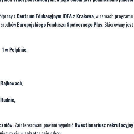
łpracy z
Centrum Edukacyjnym IDEA z Krakowa
, w ramach programu
e środków
Europejskiego Funduszu Społecznego Plus
. Skierowany jest
1 w Pelplinie
,
 Rajkowach
,
 Rudnie
,
uczniów
. Zainteresowani powinni wypełnić
Kwestionariusz rekrutacyjny
jącym się w sekretariacie szkoły.