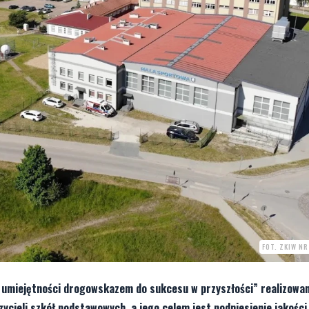
FOT. ZKIW NR
i umiejętności drogowskazem do sukcesu w przyszłości” realizowa
ycieli szkół podstawowych, a jego celem jest podniesienie jakości