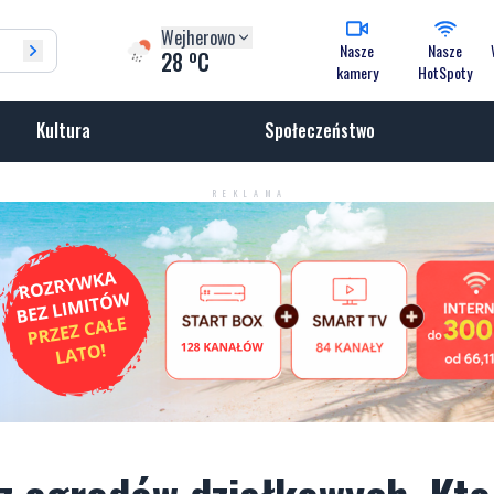
Wejherowo
Nasze
Nasze
o
28
C
kamery
HotSpoty
Kultura
Społeczeństwo
REKLAMA