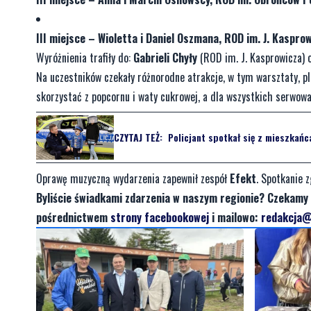
III miejsce – Wioletta i Daniel Oszmana, ROD im. J. Kasprow
Wyróżnienia trafiły do:
Gabrieli Chyły
(ROD im. J. Kasprowicza) 
Na uczestników czekały różnorodne atrakcje, w tym warsztaty, p
skorzystać z popcornu i waty cukrowej, a dla wszystkich serwo
CZYTAJ TEŻ:
Policjant spotkał się z mieszkańc
Oprawę muzyczną wydarzenia zapewnił zespół
Efekt
. Spotkanie 
Byliście świadkami zdarzenia w naszym regionie? Czekamy 
pośrednictwem
strony facebookowej
i mailowo:
redakcja@