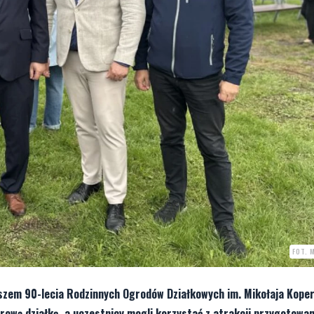
FOT. 
euszem 90-lecia Rodzinnych Ogrodów Działkowych im. Mikołaja Koper
ową działkę, a uczestnicy mogli korzystać z atrakcji przygotowan