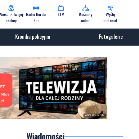
Wieści z Twojej
Radio Norda
TTM
Kościoły
Wyślij
okolicy
Fm
online
materiał
Kronika policyjna
Fotogalerie
ADS BY NGM
Wiadomości