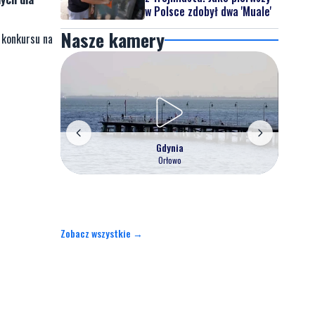
w Polsce zdobył dwa 'Muale'
Nasze kamery
 konkursu na
Gdynia
Orłowo
Zobacz wszystkie →