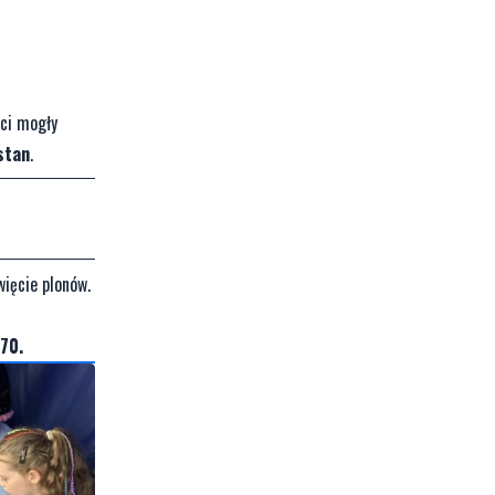
eci mogły
stan
.
więcie plonów.
70.