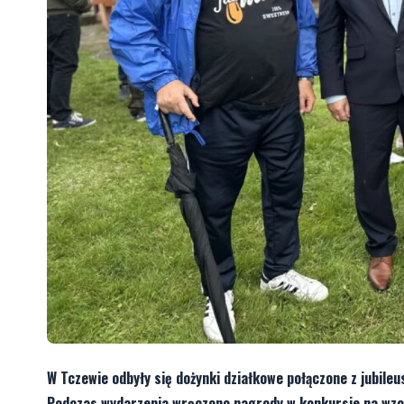
W Tczewie odbyły się dożynki działkowe połączone z jubil
Podczas wydarzenia wręczono nagrody w konkursie na wzor