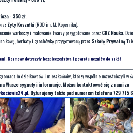
icza - 350 zł
.
oraz
Zyty Koszałki
(ROD im. M. Kopernika).
lecenie warkoczy i malowanie twarzy przygotowane przez
CKZ Nauka
. Dzi
wano kawę, herbatę i grochówkę przygotowaną przez
Szkołę Prywatną Tri
ami. Rozmowy dotyczyły bezpieczeństwa i powrotu uczniów do szkół
zgromadziło działkowców i mieszkańców, którzy wspólnie uczestniczyli w ś
na Wasze sygnały i informacje. Można kontaktować się z nami za
kociewie24.pl
. Dyżurujemy także pod numerem telefonu 729 715 6