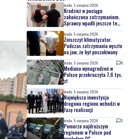
środa, 5 sierpnia 2026
Kradzież w pociągu
zakończona zatrzymaniem.
Sprawcy wpadli jeszcze tego
samego dnia
środa, 5 sierpnia 2026
Zniszczył klimatyzator.
Podczas zatrzymania wyszło
na jaw, że był poszukiwany
środa, 5 sierpnia 2026
8
Mediana wynagrodzeń w
Polsce przekroczyła 7,6 tys.
zł
środa, 5 sierpnia 2026
Największa inwestycja
drogowa regionu wchodzi w
fazę realizacji
środa, 5 sierpnia 2026
3
Pomorze najdroższym
regionem w Polsce pod
względem OC