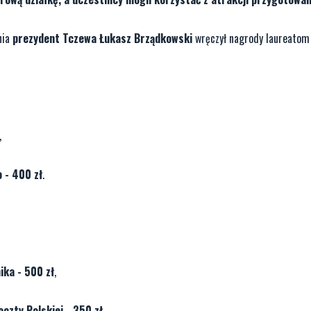
nia
prezydent Tczewa Łukasz Brządkowski
wręczył nagrody laureatom
,
o - 400 zł
.
ika - 500 zł
,
czty Polskiej - 350 zł
,