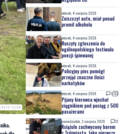
wtorek, 4 sierpnia 2026
Zniszczył auto, miał ponad
promil alkoholu
wtorek, 4 sierpnia 2026
Ruszyły zgłoszenia do
ogólnopolskiego festiwalu
poezji śpiewanej
wtorek, 4 sierpnia 2026
Policyjny pies pomógł
przejąć znaczne ilości
narkotyków
wtorek, 4 sierpnia 2026
7
Pijany kierowca wjechał
ciągnikiem pod pociąg z 500
MIASTO TCZEW
pasażerami
poniedziałek, 3 sierpnia 2026
12
nika.
Książulo zachwycony barem
z Trójmiasta. Jako pierwszy
ych dla