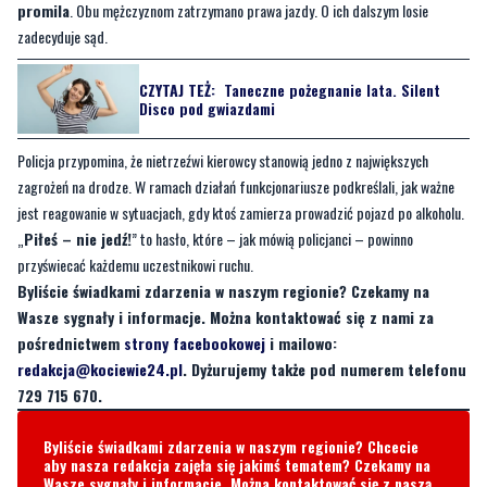
promila
. Obu mężczyznom zatrzymano prawa jazdy. O ich dalszym losie
zadecyduje sąd.
CZYTAJ TEŻ:
Taneczne pożegnanie lata. Silent
Disco pod gwiazdami
Policja przypomina, że nietrzeźwi kierowcy stanowią jedno z największych
zagrożeń na drodze. W ramach działań funkcjonariusze podkreślali, jak ważne
jest reagowanie w sytuacjach, gdy ktoś zamierza prowadzić pojazd po alkoholu.
„
Piłeś – nie jedź!
” to hasło, które – jak mówią policjanci – powinno
przyświecać każdemu uczestnikowi ruchu.
Byliście świadkami zdarzenia w naszym regionie? Czekamy na
Wasze sygnały i informacje. Można kontaktować się z nami za
pośrednictwem
strony facebookowej
i mailowo:
redakcja@kociewie24.pl
. Dyżurujemy także pod numerem telefonu
729 715 670.
Byliście świadkami zdarzenia w naszym regionie? Chcecie
aby nasza redakcja zajęła się jakimś tematem? Czekamy na
Wasze sygnały i informacje. Można kontaktować się z naszą