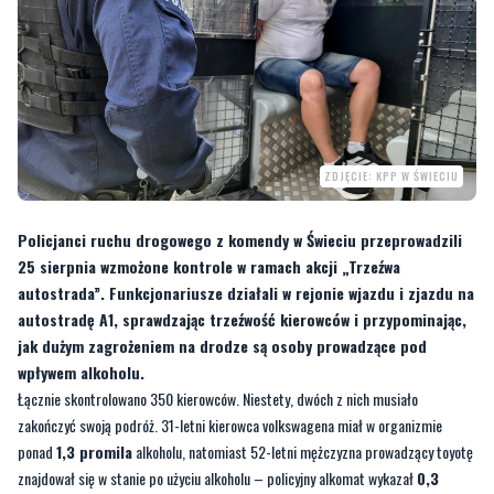
ZDJĘCIE: KPP W ŚWIECIU
Policjanci ruchu drogowego z komendy w Świeciu przeprowadzili
25 sierpnia wzmożone kontrole w ramach akcji „Trzeźwa
autostrada”. Funkcjonariusze działali w rejonie wjazdu i zjazdu na
autostradę A1, sprawdzając trzeźwość kierowców i przypominając,
jak dużym zagrożeniem na drodze są osoby prowadzące pod
wpływem alkoholu.
Łącznie skontrolowano 350 kierowców. Niestety, dwóch z nich musiało
zakończyć swoją podróż. 31-letni kierowca volkswagena miał w organizmie
ponad
1,3 promila
alkoholu, natomiast 52-letni mężczyzna prowadzący toyotę
znajdował się w stanie po użyciu alkoholu – policyjny alkomat wykazał
0,3