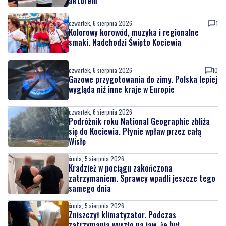
aktorem
czwartek, 6 sierpnia 2026
1
Kolorowy korowód, muzyka i regionalne
smaki. Nadchodzi Święto Kociewia
czwartek, 6 sierpnia 2026
10
Gazowe przygotowania do zimy. Polska lepiej
wygląda niż inne kraje w Europie
czwartek, 6 sierpnia 2026
Podróżnik roku National Geographic zbliża
się do Kociewia. Płynie wpław przez całą
Wisłę
środa, 5 sierpnia 2026
Kradzież w pociągu zakończona
zatrzymaniem. Sprawcy wpadli jeszcze tego
samego dnia
środa, 5 sierpnia 2026
Zniszczył klimatyzator. Podczas
zatrzymania wyszło na jaw, że był