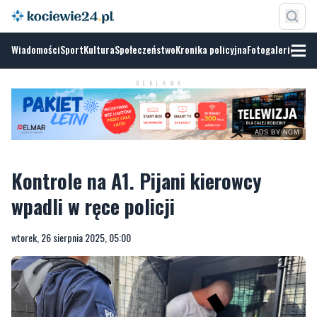
Wiadomości
Sport
Kultura
Społeczeństwo
Kronika policyjna
Fotogalerie
REKLAMA
ADS BY NGM
Kontrole na A1. Pijani kierowcy
wpadli w ręce policji
wtorek, 26 sierpnia 2025, 05:00