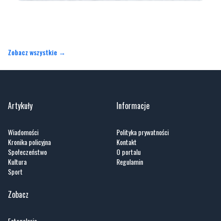
Zobacz wszystkie →
Artykuły
Informacje
Wiadomości
Polityka prywatności
Kronika policyjna
Kontakt
Społeczeństwo
O portalu
Kultura
Regulamin
Sport
Zobacz
Fotogalerie
Nasze HotSpoty
Nasze kamery
Praca