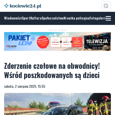
Wiadomości
Sport
Kultura
Społeczeństwo
Kronika policyjna
Fotogalerie
ADS BY
NGM
REKLAMA
Zderzenie czołowe na obwodnicy!
Wśród poszkodowanych są dzieci
sobota, 2 sierpnia 2025, 15:55