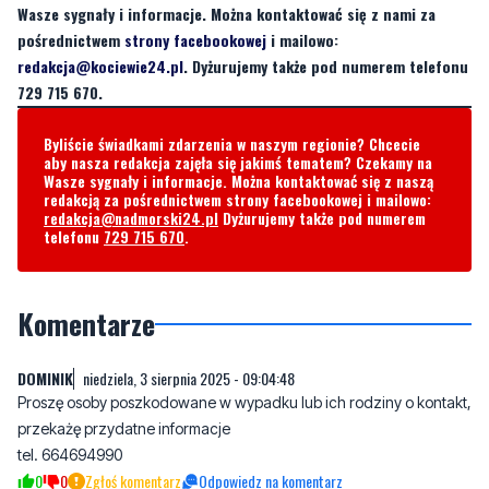
729 715 670.
Byliście świadkami zdarzenia w naszym regionie? Chcecie
aby nasza redakcja zajęła się jakimś tematem? Czekamy na
Wasze sygnały i informacje. Można kontaktować się z naszą
redakcją za pośrednictwem strony facebookowej i mailowo:
redakcja@nadmorski24.pl
Dyżurujemy także pod numerem
telefonu
729 715 670
.
Komentarze
DOMINIK
niedziela, 3 sierpnia 2025 - 09:04:48
Proszę osoby poszkodowane w wypadku lub ich rodziny o kontakt,
przekażę przydatne informacje
tel. 664694990
0
0
Zgłoś komentarz
Odpowiedz na komentarz
Napisz swój komentarz