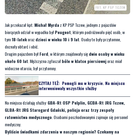
Jak przekazał kpt.
Michał Myrda
z KP PSP Tczew, jednym z pojazdów
biorących udział w wypadku był
Peugeot
, którym podróżowało pięć osób, w
tym
18-latek
oraz
dzieci w wieku 10 i 9 lat
. Osoby te były przytomne,
doznały obtarć i obić.
Drugim pojazdem był
Ford
, w którym znajdowały się
dwie osoby w wieku
około 60 lat
. Mężczyzna zgłaszał
bóle w klatce piersiowej
oraz miał
widoczne otarcia, był przytomny.
CZYTAJ TEŻ:
Pomogli mu w kryzysie. Na miejscu
interweniowały wszystkie służby
Na miejscu działają służby:
GBA-Rt OSP Pelplin, GCBA-Rt JRG Tczew,
GLBA-Rt JRG Starogard Gdański, policja oraz trzy zespoły
ratownictwa medycznego
. Osobami poszkodowanymi zajmuje się personel
medyczny.
Byliście świadkami zdarzenia w naszym regionie? Czekamy na
Wasze sygnały i informacje. Można kontaktować się z nami za
pośrednictwem
strony facebookowej
i mailowo:
redakcja@kociewie24.pl
. Dyżurujemy także pod numerem telefonu