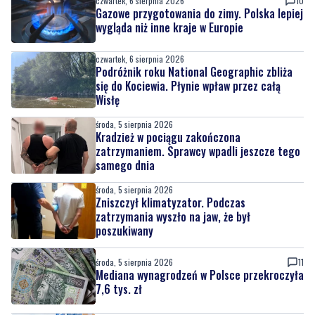
czwartek, 6 sierpnia 2026
Podróżnik roku National Geographic zbliża
się do Kociewia. Płynie wpław przez całą
Wisłę
środa, 5 sierpnia 2026
Kradzież w pociągu zakończona
zatrzymaniem. Sprawcy wpadli jeszcze tego
samego dnia
środa, 5 sierpnia 2026
Zniszczył klimatyzator. Podczas
zatrzymania wyszło na jaw, że był
poszukiwany
środa, 5 sierpnia 2026
11
Mediana wynagrodzeń w Polsce przekroczyła
7,6 tys. zł
środa, 5 sierpnia 2026
Największa inwestycja drogowa regionu
wchodzi w fazę realizacji