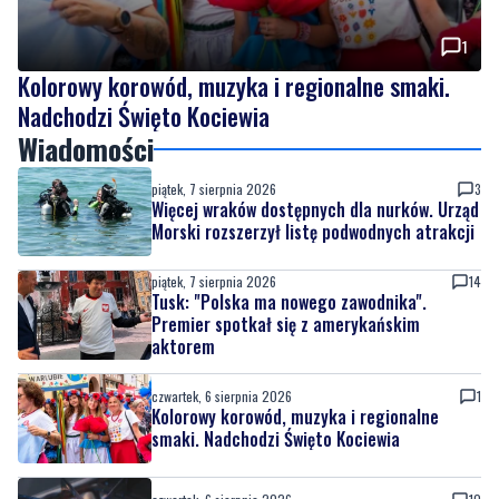
Kolorowy korowód, muzyka i regionalne smaki.
Nadchodzi Święto Kociewia
Wiadomości
piątek, 7 sierpnia 2026
3
Więcej wraków dostępnych dla nurków. Urząd
Morski rozszerzył listę podwodnych atrakcji
piątek, 7 sierpnia 2026
14
Tusk: "Polska ma nowego zawodnika".
Premier spotkał się z amerykańskim
aktorem
czwartek, 6 sierpnia 2026
1
Kolorowy korowód, muzyka i regionalne
smaki. Nadchodzi Święto Kociewia
czwartek, 6 sierpnia 2026
10
Gazowe przygotowania do zimy. Polska lepiej
wygląda niż inne kraje w Europie