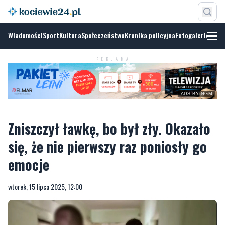
Wiadomości
Sport
Kultura
Społeczeństwo
Kronika policyjna
Fotogalerie
REKLAMA
ADS BY NGM
Zniszczył ławkę, bo był zły. Okazało
się, że nie pierwszy raz poniosły go
emocje
wtorek, 15 lipca 2025, 12:00