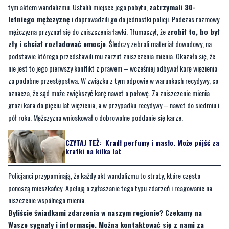
tym aktem wandalizmu. Ustalili miejsce jego pobytu,
zatrzymali 30-
letniego mężczyznę
i doprowadzili go do jednostki policji. Podczas rozmowy
mężczyzna przyznał się do zniszczenia ławki. Tłumaczył, że
zrobił to, bo był
zły i chciał rozładować emocje
. Śledczy zebrali materiał dowodowy, na
podstawie którego przedstawili mu zarzut zniszczenia mienia. Okazało się, że
nie jest to jego pierwszy konflikt z prawem – wcześniej odbywał karę więzienia
za podobne przestępstwa. W związku z tym odpowie w warunkach recydywy, co
oznacza, że sąd może zwiększyć karę nawet o połowę. Za zniszczenie mienia
grozi kara do pięciu lat więzienia, a w przypadku recydywy – nawet do siedmiu i
pół roku. Mężczyzna wnioskował o dobrowolne poddanie się karze.
CZYTAJ TEŻ:
Kradł perfumy i masło. Może pójść za
kratki na kilka lat
Policjanci przypominają, że każdy akt wandalizmu to straty, które często
ponoszą mieszkańcy. Apelują o zgłaszanie tego typu zdarzeń i reagowanie na
niszczenie wspólnego mienia.
Byliście świadkami zdarzenia w naszym regionie? Czekamy na
Wasze sygnały i informacje. Można kontaktować się z nami za