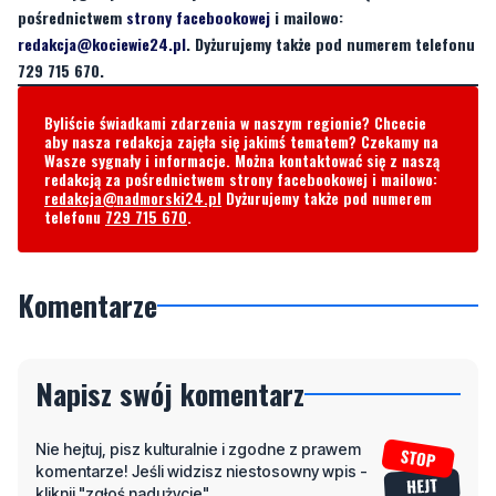
pośrednictwem
strony facebookowej
i mailowo:
redakcja@kociewie24.pl
. Dyżurujemy także pod numerem telefonu
729 715 670.
Byliście świadkami zdarzenia w naszym regionie? Chcecie
aby nasza redakcja zajęła się jakimś tematem? Czekamy na
Wasze sygnały i informacje. Można kontaktować się z naszą
redakcją za pośrednictwem strony facebookowej i mailowo:
redakcja@nadmorski24.pl
Dyżurujemy także pod numerem
telefonu
729 715 670
.
Komentarze
Napisz swój komentarz
Nie hejtuj, pisz kulturalnie i zgodne z prawem
komentarze! Jeśli widzisz niestosowny wpis -
kliknij "zgłoś nadużycie".