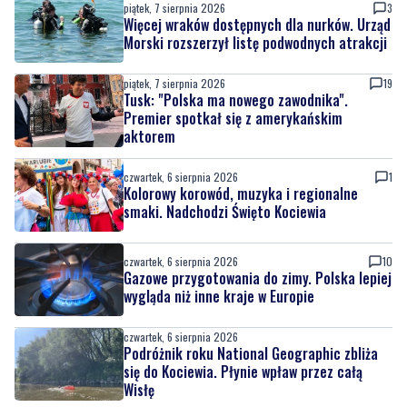
piątek, 7 sierpnia 2026
3
Więcej wraków dostępnych dla nurków. Urząd
Morski rozszerzył listę podwodnych atrakcji
piątek, 7 sierpnia 2026
19
Tusk: "Polska ma nowego zawodnika".
Premier spotkał się z amerykańskim
aktorem
czwartek, 6 sierpnia 2026
1
Kolorowy korowód, muzyka i regionalne
smaki. Nadchodzi Święto Kociewia
czwartek, 6 sierpnia 2026
10
Gazowe przygotowania do zimy. Polska lepiej
wygląda niż inne kraje w Europie
czwartek, 6 sierpnia 2026
Podróżnik roku National Geographic zbliża
się do Kociewia. Płynie wpław przez całą
Wisłę