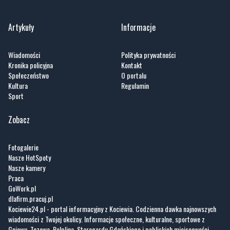
Artykuły
Informacje
Wiadomości
Polityka prywatności
Kronika policyjna
Kontakt
Społeczeństwo
O portalu
Kultura
Regulamin
Sport
Zobacz
Fotogalerie
Nasze HotSpoty
Nasze kamery
Praca
GoWork.pl
dlafirm.pracuj.pl
Kociewie24.pl - portal informacyjny z Kociewia. Codzienna dawka najnowszych
wiadomości z Twojej okolicy. Informacje społeczne, kulturalne, sportowe z
Gniewu, Tczewa, Pelplina, Starogardu Gdańskiego i pobliskich miejscowości.