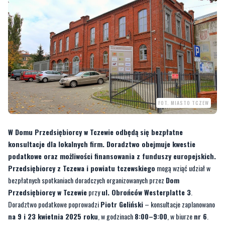
FOT. MIASTO TCZEW
W Domu Przedsiębiorcy w Tczewie odbędą się bezpłatne
konsultacje dla lokalnych firm. Doradztwo obejmuje kwestie
podatkowe oraz możliwości finansowania z funduszy europejskich.
Przedsiębiorcy z Tczewa i powiatu tczewskiego
mogą wziąć udział w
bezpłatnych spotkaniach doradczych organizowanych przez
Dom
Przedsiębiorcy w Tczewie
przy
ul. Obrońców Westerplatte 3
.
Doradztwo podatkowe poprowadzi
Piotr Geliński
– konsultacje zaplanowano
na 9 i 23 kwietnia 2025 roku
, w godzinach
8:00–9:00
, w biurze
nr 6
.