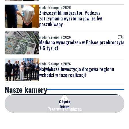
środa, 5 sierpnia 2026
Zniszczył klimatyzator. Podczas
zatrzymania wyszło na jaw, że był
poszukiwany
środa, 5 sierpnia 2026
11
Mediana wynagrodzeń w Polsce przekroczyła
7,6 tys. zł
środa, 5 sierpnia 2026
Największa inwestycja drogowa regionu
wchodzi w fazę realizacji
Nasze kamery
Gdynia
Orłowo
Przerwa techniczna