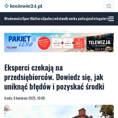
Wiadomości
Sport
Kultura
Społeczeństwo
Kronika policyjna
Fotogalerie
REKLAMA
ADS BY NGM
Eksperci czekają na
przedsiębiorców. Dowiedz się, jak
uniknąć błędów i pozyskać środki
środa, 9 kwietnia 2025, 10:00