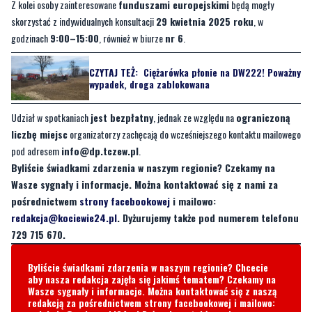
Z kolei osoby zainteresowane
funduszami europejskimi
będą mogły
skorzystać z indywidualnych konsultacji
29 kwietnia 2025 roku
, w
godzinach
9:00–15:00
, również w biurze
nr 6
.
CZYTAJ TEŻ:
Ciężarówka płonie na DW222! Poważny
wypadek, droga zablokowana
Udział w spotkaniach
jest bezpłatny
, jednak ze względu na
ograniczoną
liczbę miejsc
organizatorzy zachęcają do wcześniejszego kontaktu mailowego
pod adresem
info@dp.tczew.pl
.
Byliście świadkami zdarzenia w naszym regionie? Czekamy na
Wasze sygnały i informacje. Można kontaktować się z nami za
pośrednictwem
strony facebookowej
i mailowo:
redakcja@kociewie24.pl
. Dyżurujemy także pod numerem telefonu
729 715 670.
Byliście świadkami zdarzenia w naszym regionie? Chcecie
aby nasza redakcja zajęła się jakimś tematem? Czekamy na
Wasze sygnały i informacje. Można kontaktować się z naszą
redakcją za pośrednictwem strony facebookowej i mailowo: