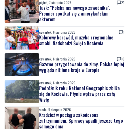
piątek, 7 sierpnia 2026
21
Tusk: "Polska ma nowego zawodnika".
Premier spotkał się z amerykańskim
aktorem
czwartek, 6 sierpnia 2026
1
Kolorowy korowód, muzyka i regionalne
smaki. Nadchodzi Święto Kociewia
czwartek, 6 sierpnia 2026
10
Gazowe przygotowania do zimy. Polska lepiej
wygląda niż inne kraje w Europie
czwartek, 6 sierpnia 2026
Podróżnik roku National Geographic zbliża
się do Kociewia. Płynie wpław przez całą
Wisłę
środa, 5 sierpnia 2026
Kradzież w pociągu zakończona
zatrzymaniem. Sprawcy wpadli jeszcze tego
samego dnia