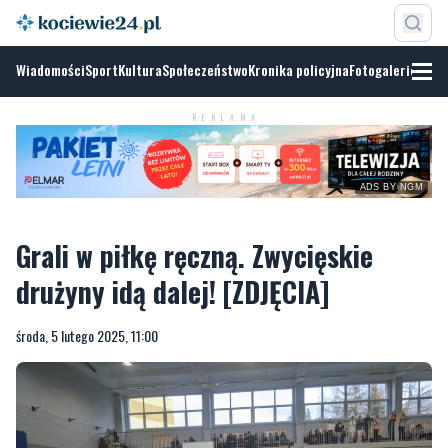
Wiadomości
Sport
Kultura
Społeczeństwo
Kronika policyjna
Fotogalerie
REKLAMA
ADS BY NGM
Grali w piłkę ręczną. Zwycięskie
drużyny idą dalej! [ZDJĘCIA]
środa, 5 lutego 2025, 11:00