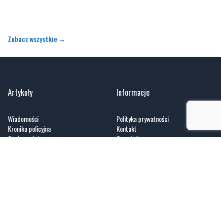
Zobacz wszystkie →
Artykuły
Informacje
Wiadomości
Polityka prywatności
Kronika policyjna
Kontakt
Społeczeństwo
O portalu
Kultura
Regulamin
Sport
Zobacz
Fotogalerie
Nasze HotSpoty