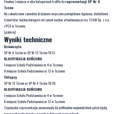
Finalnie I miejsce w obu kategoriach trafiło do
reprezentacji SP Nr 4
Tczew
.
Na zakończenie zawodów drużynom wręczono pamiątkowe dyplomy, dodatkowo
triumfator każdej kategorii otrzymał puchar ufundowany przez TCSiR Sp. z o.o.
i PCS w Tczewie.
[galeria]
Wyniki techniczne
Dziewczęta
SP Nr 4 Tczew vs SP Nr 12 Tczew 18:13
KLASYFIKACJA KOŃCOWA
I miejsce Szkoła Podstawowa nr 4 w Tczewie
II miejsce Szkoła Podstawowa nr 12 w Tczewie
Chłopcy
SP Nr 12 Tczew vs SP Nr 4 Tczew 18:26
KLASYFIKACJA KOŃCOWA
I miejsce Szkoła Podstawowa nr 4 w Tczewie
II miejsce Szkoła Podstawowa nr 12 w Tczewie
Zwycięskie reprezentacje awansowały do półfinałów wojewódzkich gdzie będą
reprezentowały miasto i powiat w dalszych rozgrywkach.