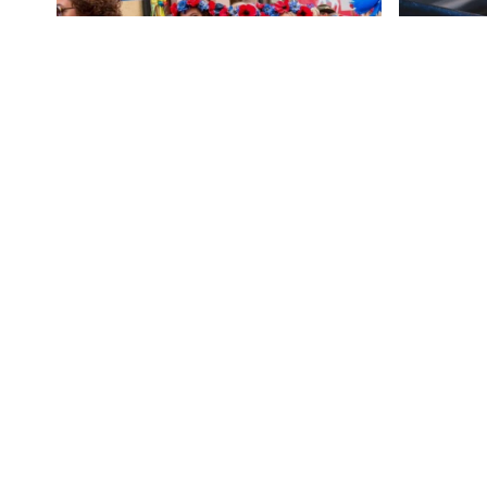
1
Kolorowy korowód, muzyka i
Gazowe p
regionalne smaki. Nadchodzi
Polska le
Święto Kociewia
w Europie
Artykuły
Informacje
Wiadomości
Polityka prywatności
Kronika policyjna
Kontakt
Społeczeństwo
O portalu