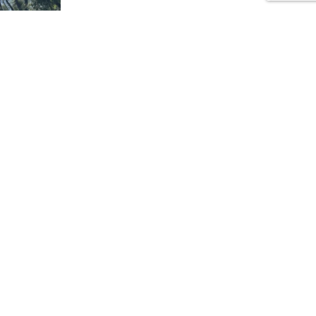
Kociewia.
Wisłę
iewie24.pl - portal informacyjny z Kociewia. Codzienna dawka najnowszych
domości z Twojej okolicy. Informacje społeczne, kulturalne, sportowe z
ewu, Tczewa, Pelplina, Starogardu Gdańskiego i pobliskich miejscowości.
awdzone, lokalne info dla mieszkańców regionu Kociewia.