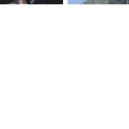
7
rzygotowania do zimy.
Podróżnik roku National
piej wygląda niż inne kraje
Geographic zbliża się do 
Płynie wpław przez całą 
Koc
Zobacz
wia
Gni
Fotogalerie
Spr
Nasze HotSpoty
Nasze kamery