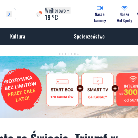
Wejherowo
Nasze
Nasze
o
19
C
kamery
HotSpoty
Kultura
Społeczeństwo
REKLAMA