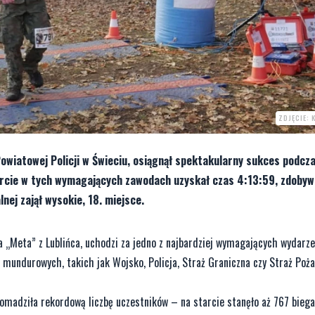
ZDJĘCIE: 
owiatowej Policji w Świeciu, osiągnął spektakularny sukces podcz
ie w tych wymagających zawodach uzyskał czas 4:13:59, zdobywa
nej zajął wysokie, 18. miejsce.
„Meta” z Lublińca, uchodzi za jedno z najbardziej wymagających wydarz
mundurowych, takich jak Wojsko, Policja, Straż Graniczna czy Straż Poża
omadziła rekordową liczbę uczestników – na starcie stanęło aż 767 biega