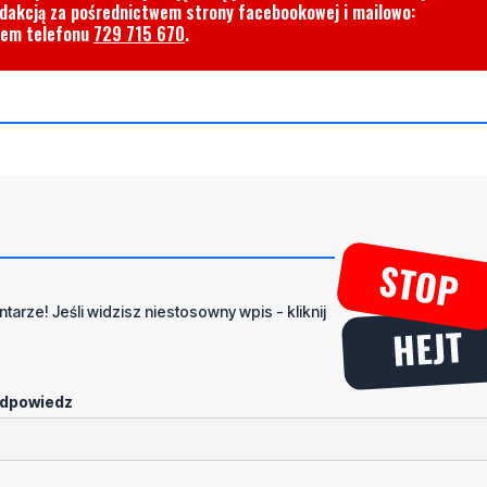
edakcją za pośrednictwem strony facebookowej i mailowo:
rem telefonu
729 715 670
.
tarze! Jeśli widzisz niestosowny wpis - kliknij
dpowiedz