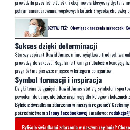
prowadziła przez leśne ścieżki i obejmowała klasyczny dystans 
pełnym umundurowaniu, wojskowych butach z wysoką cholewką o
CZYTAJ TEŻ:
Obowiązek noszenia maseczek. Ko
Sukces dzięki determinacji
Starszy aspirant
Dawid Janus
, mimo wyjątkowo trudnych warunkó
prowadzą do sukcesu. Regularne treningi i dbałość o kondycję fi
przyniósł mu pierwsze miejsce w kategorii policjantów.
Symbol formacji i inspiracja
Dzięki temu osiągnięciu
Dawid Janus
stał się symbolem sportowe
powodem do dumy, ale także inspiracją dla kolegów i koleżanek z 
Byliście świadkami zdarzenia w naszym regionie? Czekamy 
pośrednictwem
strony facebookowej
i mailowo:
redakcja@
Byliście świadkami zdarzenia w naszym regionie? Chce