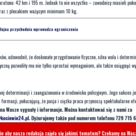
maratonu: 42 km i 195 m. Jednak to nie wszystko – zawodnicy musieli poko
raz z plecakiem ważącym minimum 10 kg.
lejna przychodnia wprowadza ograniczenia
w, udowodnił, że doskonałe przygotowanie fizyczne, silna wola i determi
zyczną pozwoliły mu nie tylko sprostać wymaganiom, ale także osiągnąć wy
j determinacji i zaangażowania w środowisku policyjnym. Jego sukces jes
formacji, pokazującą, że pasja i ciężka praca przynoszą spektakularne ef
na Wasze sygnały i informacje. Można kontaktować się z nami za
kociewie24.pl
. Dyżurujemy także pod numerem telefonu 729 715 6
cie aby nasza redakcja zajęła się jakimś tematem? Czekamy na Was