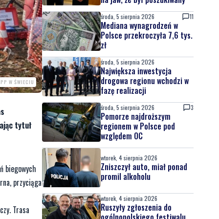
środa, 5 sierpnia 2026
11
Mediana wynagrodzeń w
Polsce przekroczyła 7,6 tys.
zł
środa, 5 sierpnia 2026
Największa inwestycja
drogowa regionu wchodzi w
KPP W ŚWIECIU
fazę realizacji
środa, 5 sierpnia 2026
3
as
Pomorze najdroższym
jąc tytuł
regionem w Polsce pod
względem OC
wtorek, 4 sierpnia 2026
Zniszczył auto, miał ponad
eń biegowych
promil alkoholu
rna, przyciąga
wtorek, 4 sierpnia 2026
Ruszyły zgłoszenia do
czy. Trasa
ogólnopolskiego festiwalu