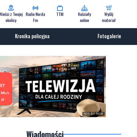
Wieści z Twojej
Radio Norda
TTM
Kościoły
Wyślij
okolicy
Fm
online
materiał
Kronika policyjna
Fotogalerie
ADS BY NGM
Wiadomości