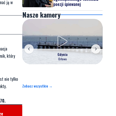
nać ją w
poezji śpiewanej
Nasze kamery
nacja
Gdynia
nik, który
Orłowo
t nie tylko
Zobacz wszystkie →
ekty.
70.
ze