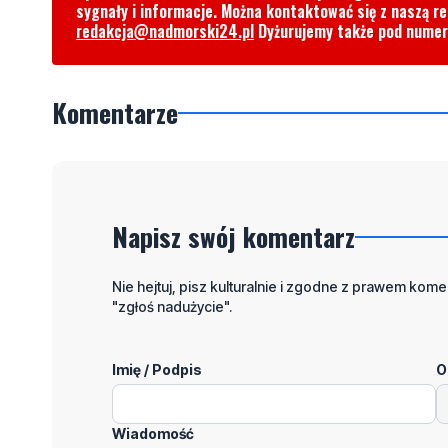
sygnały i informacje. Można kontaktować się z naszą r
redakcja@nadmorski24.pl
Dyżurujemy także pod nume
Komentarze
Napisz swój komentarz
Nie hejtuj, pisz kulturalnie i zgodne z prawem komen
"zgłoś nadużycie".
Imię / Podpis
O
Wiadomość