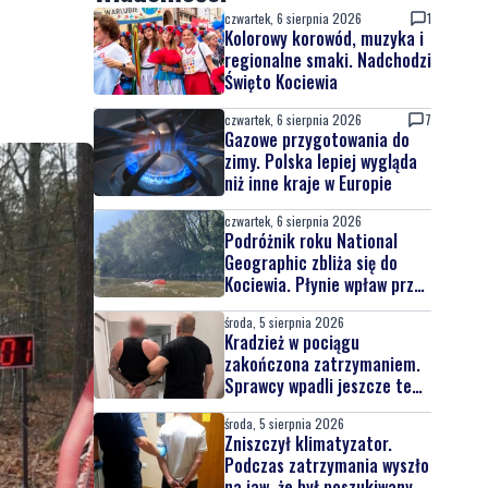
czwartek, 6 sierpnia 2026
1
Kolorowy korowód, muzyka i
regionalne smaki. Nadchodzi
Święto Kociewia
czwartek, 6 sierpnia 2026
7
Gazowe przygotowania do
zimy. Polska lepiej wygląda
niż inne kraje w Europie
czwartek, 6 sierpnia 2026
Podróżnik roku National
Geographic zbliża się do
Kociewia. Płynie wpław przez
całą Wisłę
środa, 5 sierpnia 2026
Kradzież w pociągu
zakończona zatrzymaniem.
Sprawcy wpadli jeszcze tego
samego dnia
środa, 5 sierpnia 2026
Zniszczył klimatyzator.
Podczas zatrzymania wyszło
na jaw, że był poszukiwany