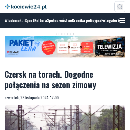
Wiadomości
Sport
Kultura
Społeczeństwo
Kronika policyjna
Fotogalerie
ADS BY
NGM
REKLAMA
Czersk na torach. Dogodne
połączenia na sezon zimowy
czwartek, 28 listopada 2024, 17:00