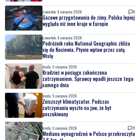
wygląda niż inne kraje w Europie
czwartek, 6 sierpnia 2026
Podróżnik roku National Geographic zbliża
się do Kociewia. Płynie wpław przez całą
Wisłę
środa, 5 sierpnia 2026
Kradzież w pociągu zakończona
zatrzymaniem. Sprawcy wpadli jeszcze tego
samego dnia
środa, 5 sierpnia 2026
Zniszczył klimatyzator. Podczas
zatrzymania wyszło na jaw, że był
poszukiwany
środa, 5 sierpnia 2026
11
Mediana wynagrodzeń w Polsce przekroczyła
7,6 tys. zł
środa, 5 sierpnia 2026
Największa inwestycja drogowa regionu