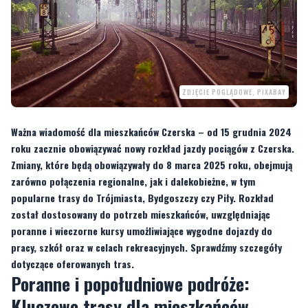
ZDJĘCIE POGLĄDOWE, PIXABAY
Ważna wiadomość dla mieszkańców Czerska – od 15 grudnia 2024
roku zacznie obowiązywać nowy rozkład jazdy pociągów z Czerska.
Zmiany, które będą obowiązywały do 8 marca 2025 roku, obejmują
zarówno połączenia regionalne, jak i dalekobieżne, w tym
popularne trasy do Trójmiasta, Bydgoszczy czy Piły. Rozkład
został dostosowany do potrzeb mieszkańców, uwzględniając
poranne i wieczorne kursy umożliwiające wygodne dojazdy do
pracy, szkół oraz w celach rekreacyjnych. Sprawdźmy szczegóły
dotyczące oferowanych tras.
Poranne i popołudniowe podróże:
Kluczowe trasy dla mieszkańców
Poranki w Czersku rozpoczynają się wczesnym odjazdem pociągu o godzinie
4:11 w kierunku Chojnic. To doskonała propozycja dla osób dojeżdżających do