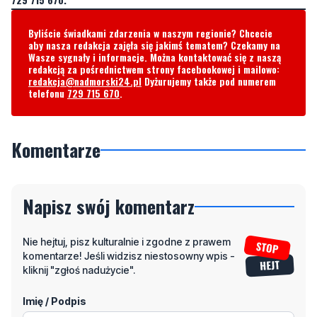
Wasze sygnały i informacje. Można kontaktować się z naszą
redakcją za pośrednictwem strony facebookowej i mailowo:
redakcja@nadmorski24.pl
Dyżurujemy także pod numerem
telefonu
729 715 670
.
Komentarze
Napisz swój komentarz
Nie hejtuj, pisz kulturalnie i zgodne z prawem
komentarze! Jeśli widzisz niestosowny wpis -
kliknij "zgłoś nadużycie".
Imię / Podpis
Odpowiedz