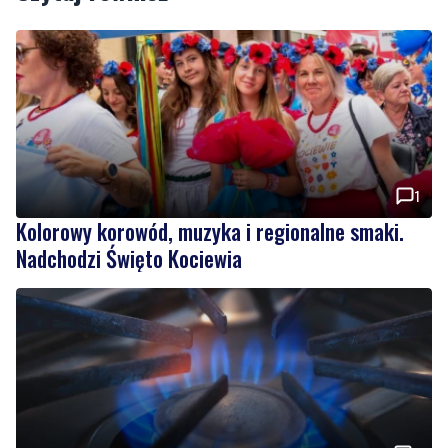
1
Kolorowy korowód, muzyka i regionalne smaki.
Nadchodzi Święto Kociewia
8
Gazowe przygotowania do zimy. Polska lepiej
wygląda niż inne kraje w Europie