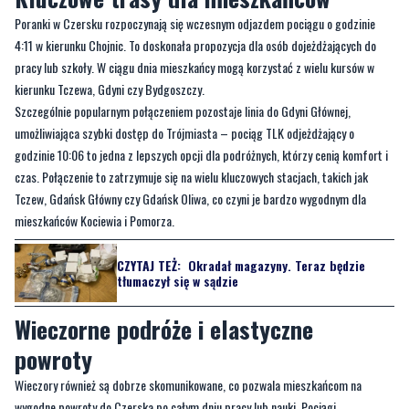
pracy lub szkoły. W ciągu dnia mieszkańcy mogą korzystać z wielu kursów w
kierunku Tczewa, Gdyni czy Bydgoszczy.
Szczególnie popularnym połączeniem pozostaje linia do Gdyni Głównej,
umożliwiająca szybki dostęp do Trójmiasta – pociąg TLK odjeżdżający o
godzinie 10:06 to jedna z lepszych opcji dla podróżnych, którzy cenią komfort i
czas. Połączenie to zatrzymuje się na wielu kluczowych stacjach, takich jak
Tczew, Gdańsk Główny czy Gdańsk Oliwa, co czyni je bardzo wygodnym dla
mieszkańców Kociewia i Pomorza.
CZYTAJ TEŻ:
Okradał magazyny. Teraz będzie
tłumaczył się w sądzie
Wieczorne podróże i elastyczne
powroty
Wieczory również są dobrze skomunikowane, co pozwala mieszkańcom na
wygodne powroty do Czerska po całym dniu pracy lub nauki. Pociągi
przyjeżdżające do Czerska kursują regularnie aż do późnych godzin nocnych, z
ostatnim składem przybywającym o godzinie 23:46. Warto również zwrócić
uwagę na kursy dalekobieżne, które oferują możliwość podróży do Szczecinka