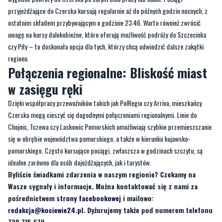
czy Piły – to doskonała opcja dla tych, którzy chcą odwiedzić dalsze zakątki
regionu.
Połączenia regionalne: Bliskość miast
w zasięgu ręki
Dzięki współpracy przewoźników takich jak PolRegio czy Arriva, mieszkańcy
Czerska mogą cieszyć się dogodnymi połączeniami regionalnymi. Linie do
Chojnic, Tczewa czy Laskowic Pomorskich umożliwiają szybkie przemieszczanie
się w obrębie województwa pomorskiego, a także w kierunku kujawsko-
pomorskiego. Często kursujące pociągi, zwłaszcza w godzinach szczytu, są
idealne zarówno dla osób dojeżdżających, jak i turystów.
Byliście świadkami zdarzenia w naszym regionie? Czekamy na
Wasze sygnały i informacje. Można kontaktować się z nami za
pośrednictwem
strony facebookowej
i mailowo:
redakcja@kociewie24.pl
. Dyżurujemy także pod numerem telefonu
729 715 670.
Byliście świadkami zdarzenia w naszym regionie? Chcecie
aby nasza redakcja zajęła się jakimś tematem? Czekamy na