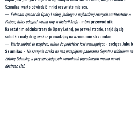
Szumilas, warto odwiedzić mniej oczywiste miejsca.
—
Polecam spacer do Opery Leśnej, jednego z najbardziej znanych amfiteatrów w
Polsce, który odegrał ważną rolę w historii kraju
- mówi
przewodnik
.
Na ostatnim odcinku trasy do Opery Leśnej, po prawej stronie, znajdują się
schodki i mały drogowskaz prowadzący na wzniesienie strzeleckie.
—
Warto zdobyć to wzgórze, mimo że podejście jest wymagające
- zachęca
Jakub
Szumilas
. -
Na szczycie czeka na nas przepiękna panorama Sopotu z widokiem na
Zatokę Gdańską, a przy sprzyjających warunkach pogodowych można nawet
dostrzec Hel
.