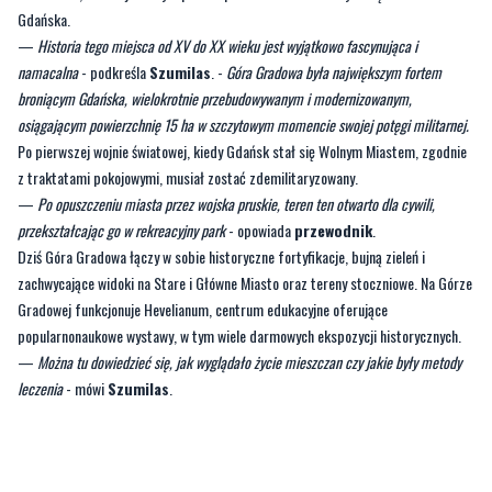
Gdańska.
—
Historia tego miejsca od XV do XX wieku jest wyjątkowo fascynująca i
namacalna
- podkreśla
Szumilas
. -
Góra Gradowa była największym fortem
broniącym Gdańska, wielokrotnie przebudowywanym i modernizowanym,
osiągającym powierzchnię 15 ha w szczytowym momencie swojej potęgi militarnej.
Po pierwszej wojnie światowej, kiedy Gdańsk stał się Wolnym Miastem, zgodnie
z traktatami pokojowymi, musiał zostać zdemilitaryzowany.
—
Po opuszczeniu miasta przez wojska pruskie, teren ten otwarto dla cywili,
przekształcając go w rekreacyjny park
- opowiada
przewodnik
.
Dziś Góra Gradowa łączy w sobie historyczne fortyfikacje, bujną zieleń i
zachwycające widoki na Stare i Główne Miasto oraz tereny stoczniowe. Na Górze
Gradowej funkcjonuje Hevelianum, centrum edukacyjne oferujące
popularnonaukowe wystawy, w tym wiele darmowych ekspozycji historycznych.
—
Można tu dowiedzieć się, jak wyglądało życie mieszczan czy jakie były metody
leczenia
- mówi
Szumilas
.