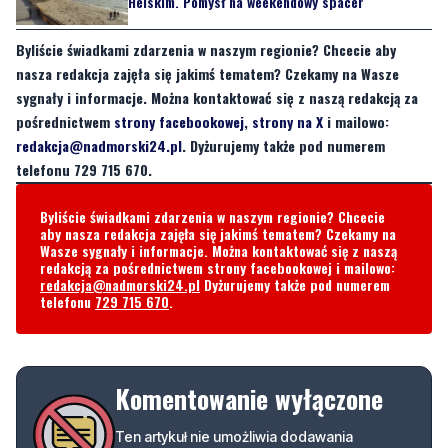
Helskim. Pomysł na weekendowy spacer
Byliście świadkami zdarzenia w naszym regionie? Chcecie aby
nasza redakcja zajęła się jakimś tematem? Czekamy na Wasze
sygnały i informacje. Można kontaktować się z naszą redakcją za
pośrednictwem
strony facebookowej
,
strony na X
i mailowo:
redakcja@nadmorski24.pl
. Dyżurujemy także pod numerem
telefonu 729 715 670.
Byliście świadkami zdarzenia w naszym regionie? Chcecie
aby nasza redakcja zajęła się jakimś tematem? Czekamy na
Wasze sygnały i informacje. Można kontaktować się z naszą
redakcją za pośrednictwem strony facebookowej i mailowo:
redakcja@nadmorski24.pl
Dyżurujemy także pod numerem
telefonu
729 715 670
.
Komentowanie wyłączone
Ten artykuł nie umożliwia dodawania