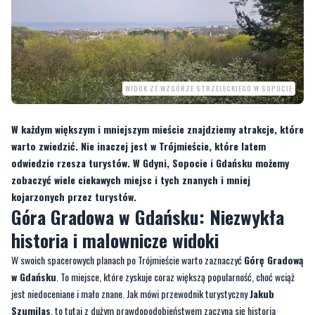
WIDOK ZE WZGÓRZE STRZELECKIEGO W SOPOCIE
W każdym większym i mniejszym mieście znajdziemy atrakcje, które
warto zwiedzić. Nie inaczej jest w Trójmieście, które latem
odwiedzie rzesza turystów. W Gdyni, Sopocie i Gdańsku możemy
zobaczyć wiele ciekawych miejsc i tych znanych i mniej
kojarzonych przez turystów.
Góra Gradowa w Gdańsku: Niezwykła
historia i malownicze widoki
W swoich spacerowych planach po Trójmieście warto zaznaczyć
Górę Gradową
w Gdańsku
. To miejsce, które zyskuje coraz większą popularność, choć wciąż
jest niedoceniane i mało znane. Jak mówi przewodnik turystyczny
Jakub
Szumilas
, to tutaj z dużym prawdopodobieństwem zaczyna się historia