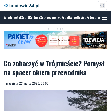
Wiadomości
Sport
Kultura
Społeczeństwo
Kronika policyjna
Fotogalerie
REKLAMA
ADS BY NGM
Co zobaczyć w Trójmieście? Pomysł
na spacer okiem przewodnika
niedziela, 22 marca 2026, 08:00