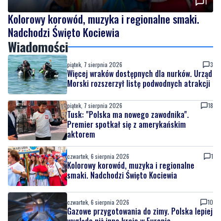
1
Kolorowy korowód, muzyka i regionalne smaki.
Nadchodzi Święto Kociewia
Wiadomości
piątek, 7 sierpnia 2026
3
Więcej wraków dostępnych dla nurków. Urząd
Morski rozszerzył listę podwodnych atrakcji
piątek, 7 sierpnia 2026
18
Tusk: "Polska ma nowego zawodnika".
Premier spotkał się z amerykańskim
aktorem
czwartek, 6 sierpnia 2026
1
Kolorowy korowód, muzyka i regionalne
smaki. Nadchodzi Święto Kociewia
czwartek, 6 sierpnia 2026
10
Gazowe przygotowania do zimy. Polska lepiej
wygląda niż inne kraje w Europie