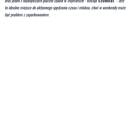
oraz jeden z największych placów zabaw w Trójmieście
- dodaje
Szumilas
. -
Jest
to idealne miejsce do aktywnego spędzania czasu i relaksu, choć w weekendy może
być problem z zaparkowaniem
.