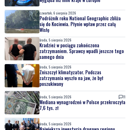
czwartek, 6 sierpnia 2026
Podróżnik roku National Geographic zbliża
się do Kociewia. Płynie wpław przez całą
Wisłę
środa, 5 sierpnia 2026
Kradzież w pociągu zakończona
zatrzymaniem. Sprawcy wpadli jeszcze tego
samego dnia
środa, 5 sierpnia 2026
Zniszczył klimatyzator. Podczas
zatrzymania wyszło na jaw, że był
poszukiwany
środa, 5 sierpnia 2026
11
Mediana wynagrodzeń w Polsce przekroczyła
7,6 tys. zł
środa, 5 sierpnia 2026
Największa inwestycja drogowa regionu