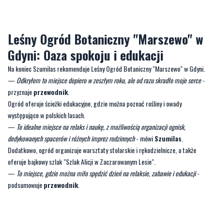
Leśny Ogród Botaniczny "Marszewo" w
Gdyni: Oaza spokoju i edukacji
Na koniec Szumilas rekomenduje Leśny Ogród Botaniczny "Marszewo" w Gdyni.
—
Odkryłem to miejsce dopiero w zeszłym roku, ale od razu skradło moje serce
-
przyznaje
przewodnik
.
Ogród oferuje ścieżki edukacyjne, gdzie można poznać rośliny i owady
występujące w polskich lasach.
—
To idealne miejsce na relaks i naukę, z możliwością organizacji ognisk,
dedykowanych spacerów i różnych imprez rodzinnych
- mówi
Szumilas
.
Dodatkowo, ogród organizuje warsztaty stolarskie i rękodzielnicze, a także
oferuje bajkowy szlak "Szlak Alicji w Zaczarowanym Lesie".
—
To miejsce, gdzie można miło spędzić dzień na relaksie, zabawie i edukacji
-
podsumowuje
przewodnik
.