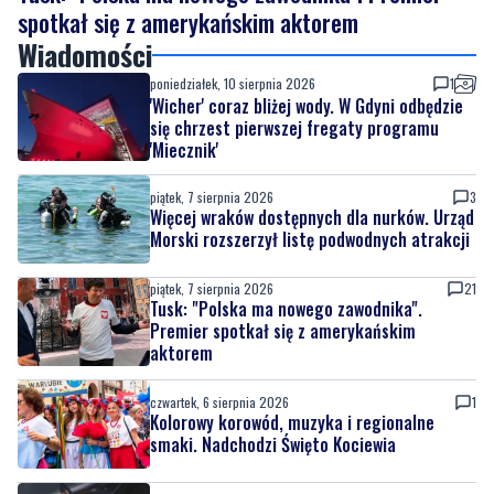
spotkał się z amerykańskim aktorem
Wiadomości
poniedziałek, 10 sierpnia 2026
1
'Wicher' coraz bliżej wody. W Gdyni odbędzie
się chrzest pierwszej fregaty programu
'Miecznik'
piątek, 7 sierpnia 2026
3
Więcej wraków dostępnych dla nurków. Urząd
Morski rozszerzył listę podwodnych atrakcji
piątek, 7 sierpnia 2026
21
Tusk: "Polska ma nowego zawodnika".
Premier spotkał się z amerykańskim
aktorem
czwartek, 6 sierpnia 2026
1
Kolorowy korowód, muzyka i regionalne
smaki. Nadchodzi Święto Kociewia