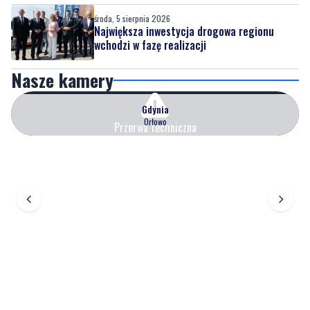
środa, 5 sierpnia 2026
Największa inwestycja drogowa regionu
wchodzi w fazę realizacji
Nasze kamery
Gdynia
Orłowo
Przerwa techniczna