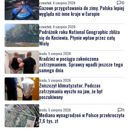
czwartek, 6 sierpnia 2026
10
Gazowe przygotowania do zimy. Polska lepiej
wygląda niż inne kraje w Europie
czwartek, 6 sierpnia 2026
Podróżnik roku National Geographic zbliża
się do Kociewia. Płynie wpław przez całą
Wisłę
środa, 5 sierpnia 2026
Kradzież w pociągu zakończona
zatrzymaniem. Sprawcy wpadli jeszcze tego
samego dnia
środa, 5 sierpnia 2026
Zniszczył klimatyzator. Podczas
zatrzymania wyszło na jaw, że był
poszukiwany
środa, 5 sierpnia 2026
11
Mediana wynagrodzeń w Polsce przekroczyła
7,6 tys. zł