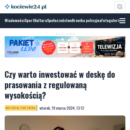
Wiadomości
Sport
Kultura
Społeczeństwo
Kronika policyjna
Fotogalerie
REKLAMA
ADS BY NGM
Czy warto inwestować w deskę do
prasowania z regulowaną
wysokością?
wtorek, 19 marca 2024, 13:12
MATERIAŁ PARTNERA