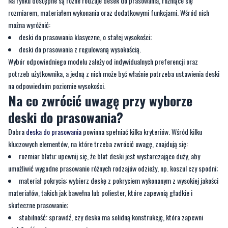
Na rynku dostępne są różne rodzaje desek do prasowania, różniące się
rozmiarem, materiałem wykonania oraz dodatkowymi funkcjami. Wśród nich
można wyróżnić:
deski do prasowania klasyczne, o stałej wysokości;
deski do prasowania z regulowaną wysokością.
Wybór odpowiedniego modelu zależy od indywidualnych preferencji oraz
potrzeb użytkownika, a jedną z nich może być właśnie potrzeba ustawienia deski
na odpowiednim poziomie wysokości.
Na co zwrócić uwagę przy wyborze
deski do prasowania?
Dobra
deska do prasowania
powinna spełniać kilka kryteriów. Wśród kilku
kluczowych elementów, na które trzeba zwrócić uwagę, znajdują się:
rozmiar blatu: upewnij się, że blat deski jest wystarczająco duży, aby
umożliwić wygodne prasowanie różnych rodzajów odzieży, np. koszul czy spodni;
materiał pokrycia: wybierz deskę z pokryciem wykonanym z wysokiej jakości
materiałów, takich jak bawełna lub poliester, które zapewnią gładkie i
skuteczne prasowanie;
stabilność: sprawdź, czy deska ma solidną konstrukcję, która zapewni