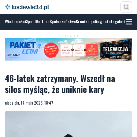
Wiadomości
Sport
Kultura
Społeczeństwo
Kronika policyjna
Fotogalerie
REKLAMA
ADS BY NGM
46-latek zatrzymany. Wszedł na
silos myśląc, że uniknie kary
niedziela, 17 maja 2026, 18:47