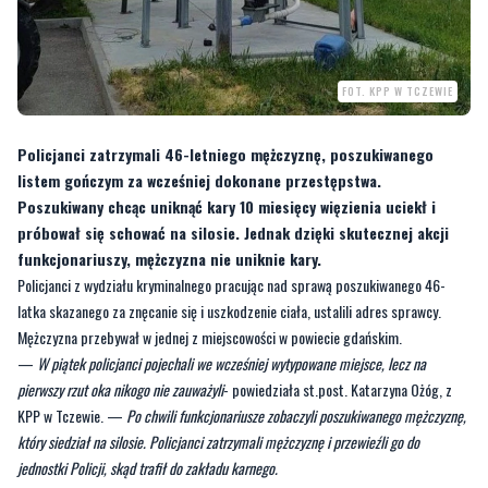
FOT. KPP W TCZEWIE
Policjanci zatrzymali 46-letniego mężczyznę, poszukiwanego
listem gończym za wcześniej dokonane przestępstwa.
Poszukiwany chcąc uniknąć kary 10 miesięcy więzienia uciekł i
próbował się schować na silosie. Jednak dzięki skutecznej akcji
funkcjonariuszy, mężczyzna nie uniknie kary.
Policjanci z wydziału kryminalnego pracując nad sprawą poszukiwanego 46-
latka skazanego za znęcanie się i uszkodzenie ciała, ustalili adres sprawcy.
Mężczyzna przebywał w jednej z miejscowości w powiecie gdańskim.
—
W piątek policjanci pojechali we wcześniej wytypowane miejsce, lecz na
pierwszy rzut oka nikogo nie zauważyli
- powiedziała st.post. Katarzyna Ożóg, z
KPP w Tczewie. —
Po chwili funkcjonariusze zobaczyli poszukiwanego mężczyznę,
który siedział na silosie. Policjanci zatrzymali mężczyznę i przewieźli go do
jednostki Policji, skąd trafił do zakładu karnego.