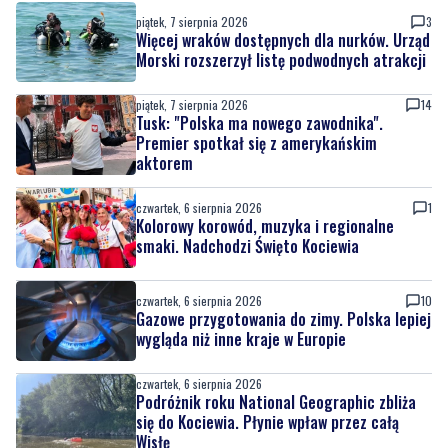
piątek, 7 sierpnia 2026
3
Więcej wraków dostępnych dla nurków. Urząd
Morski rozszerzył listę podwodnych atrakcji
piątek, 7 sierpnia 2026
14
Tusk: "Polska ma nowego zawodnika".
Premier spotkał się z amerykańskim
aktorem
czwartek, 6 sierpnia 2026
1
Kolorowy korowód, muzyka i regionalne
smaki. Nadchodzi Święto Kociewia
czwartek, 6 sierpnia 2026
10
Gazowe przygotowania do zimy. Polska lepiej
wygląda niż inne kraje w Europie
czwartek, 6 sierpnia 2026
Podróżnik roku National Geographic zbliża
się do Kociewia. Płynie wpław przez całą
Wisłę