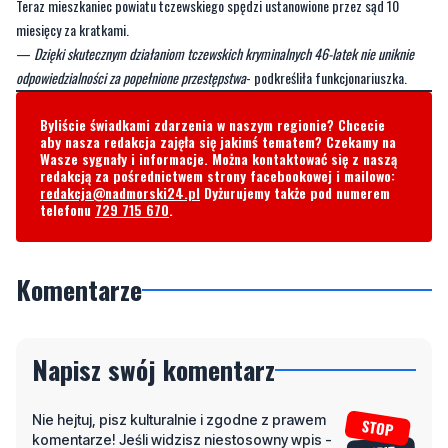
Teraz mieszkaniec powiatu tczewskiego spędzi ustanowione przez sąd 10
miesięcy za kratkami.
—
Dzięki skutecznym działaniom tczewskich kryminalnych 46-latek nie uniknie
odpowiedzialności za popełnione przestępstwa
- podkreśliła funkcjonariuszka.
Byliście świadkami zdarzenia w naszym regionie? Chcecie
aby nasza redakcja zajęła się jakimś tematem? Czekamy na
Wasze sygnały i informacje. Można kontaktować się z naszą
redakcją za pośrednictwem strony facebookowej i mailowo:
redakcja@nadmorski24.pl
Dyżurujemy także pod numerem
telefonu
729 715 670
.
Komentarze
Napisz swój komentarz
Nie hejtuj, pisz kulturalnie i zgodne z prawem
komentarze! Jeśli widzisz niestosowny wpis -