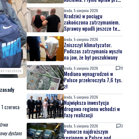
całą Wisłę
środa, 5 sierpnia 2026
Kradzież w pociągu
zakończona zatrzymaniem.
Sprawcy wpadli jeszcze tego
samego dnia
środa, 5 sierpnia 2026
Zniszczył klimatyzator.
Podczas zatrzymania wyszło
na jaw, że był poszukiwany
środa, 5 sierpnia 2026
11
ZNY/FACEBOOK
Mediana wynagrodzeń w
Polsce przekroczyła 7,6 tys.
zł
 zasady
środa, 5 sierpnia 2026
Największa inwestycja
e 1 czerwca
drogowa regionu wchodzi w
fazę realizacji
 trwa
środa, 5 sierpnia 2026
3
Pomorze najdroższym
rowy dystans
regionem w Polsce pod