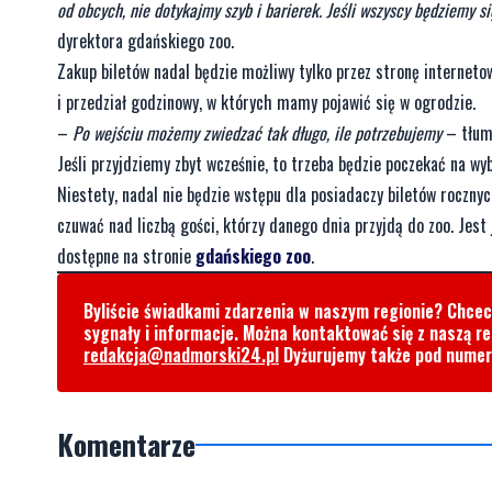
od obcych, nie dotykajmy szyb i barierek. Jeśli wszyscy będziemy 
dyrektora gdańskiego zoo.
Zakup biletów nadal będzie możliwy tylko przez stronę interneto
i przedział godzinowy, w których mamy pojawić się w ogrodzie.
–
Po wejściu możemy zwiedzać tak długo, ile potrzebujemy
– tłum
Jeśli przyjdziemy zbyt wcześnie, to trzeba będzie poczekać na wyb
Niestety, nadal nie będzie wstępu dla posiadaczy biletów roczny
czuwać nad liczbą gości, którzy danego dnia przyjdą do zoo. Jest
dostępne na stronie
gdańskiego zoo
.
Byliście świadkami zdarzenia w naszym regionie? Chce
sygnały i informacje. Można kontaktować się z naszą r
redakcja@nadmorski24.pl
Dyżurujemy także pod nume
Komentarze