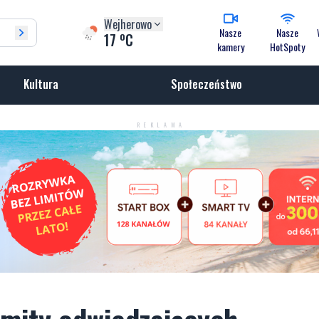
Wejherowo
Nasze
Nasze
o
17
C
kamery
HotSpoty
Kultura
Społeczeństwo
REKLAMA