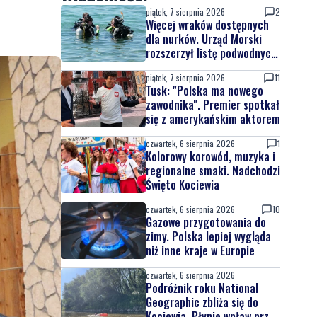
piątek, 7 sierpnia 2026
2
Więcej wraków dostępnych
dla nurków. Urząd Morski
rozszerzył listę podwodnych
atrakcji
piątek, 7 sierpnia 2026
11
Tusk: "Polska ma nowego
zawodnika". Premier spotkał
się z amerykańskim aktorem
czwartek, 6 sierpnia 2026
1
Kolorowy korowód, muzyka i
regionalne smaki. Nadchodzi
Święto Kociewia
czwartek, 6 sierpnia 2026
10
Gazowe przygotowania do
zimy. Polska lepiej wygląda
niż inne kraje w Europie
czwartek, 6 sierpnia 2026
Podróżnik roku National
Geographic zbliża się do
Kociewia. Płynie wpław przez