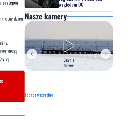
h
, zastępca
względem OC
Nasze kamery
nkretny dzień
ażny.
wnicy mogą
óły są
Gdynia
Orłowo
ze
Zobacz wszystkie →