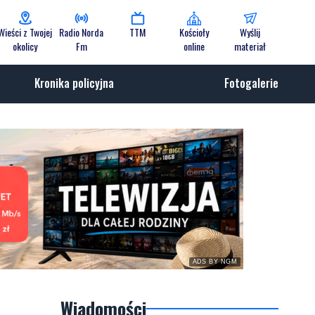
Wieści z Twojej
Radio Norda
TTM
Kościoły
Wyślij
okolicy
Fm
online
materiał
Kronika policyjna
Fotogalerie
ADS BY NGM
Wiadomości