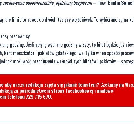
się zachowywać odpowiedzialnie, będziemy bezpieczni
– mówi
Emilia Salac
wą, ale limit to nawet do dwóch tysięcy wejściówek. Te wybierane są na ko
aczą pracownicy.
raną godzinę. Jeśli upłyną wybrane godziny wizyty, to bilet będzie już niew
ch, kart mieszkańca i pakietów gdańskiego lwa. Tylko w ten sposób praco
 jednak możliwość przedłużenia ważności tych biletów i pakietów – szczeg
cie aby nasza redakcja zajęła się jakimś tematem? Czekamy na Was
edakcją za pośrednictwem strony facebookowej i mailowo:
rem telefonu
729 715 670
.