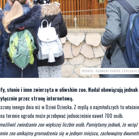
ŹRÓDŁO: GDAŃSKI OGRÓD ZOOLOGIC
fy, słonie i inne zwierzęta w oliwskim zoo. Nadal obowiązują jednak
wyłącznie przez stronę internetową.
szony innego dnia niż w Dzień Dziecka. Z myślą o najmłodszych to właśni
z na terenie ogrodu może przebywać jednocześnie nawet 700 osób.
możliwić zwiedzanie zoo większej liczbie osób. Pamiętamy jednak, że wciąż
renie zoo unikajmy gromadzenia się w jednym miejscu, zachowujmy dwumet