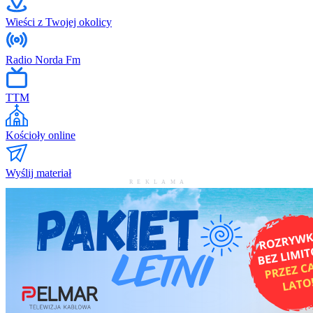
Wieści z Twojej okolicy
Radio Norda Fm
TTM
Kościoły online
Wyślij materiał
REKLAMA
ADS BY NGM
Kociewskie Gryfy 2023
W piątek, 22 marca, odbyła się gala wręczenia Nagrody Starosty
Starogardzkiego „Kociewski Gryf” za rok 2023. To wyjątkowe
wyróżnienie, przyznawane przez kapitułę, honoruje osoby oraz
organizacje za ich wybitne osiągnięcia na terenie powiatu
starogardzkiego. Wydarzenie zgromadziło przedstawicieli