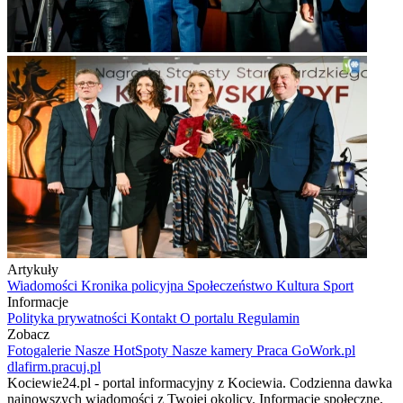
Artykuły
Wiadomości
Kronika policyjna
Społeczeństwo
Kultura
Sport
Informacje
Polityka prywatności
Kontakt
O portalu
Regulamin
Zobacz
Fotogalerie
Nasze HotSpoty
Nasze kamery
Praca
GoWork.pl
dlafirm.pracuj.pl
Kociewie24.pl - portal informacyjny z Kociewia. Codzienna dawka
najnowszych wiadomości z Twojej okolicy. Informacje społeczne,
kulturalne, sportowe z Gniewu, Tczewa, Pelplina, Starogardu
Gdańskiego i pobliskich miejscowości. Sprawdzone, lokalne info
dla mieszkańców regionu Kociewia.
Copyrights © Kociewie24.pl 2026 r.