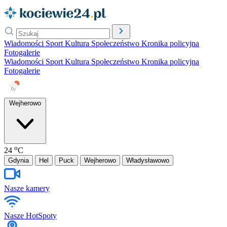
Wiadomości
Sport
Kultura
Społeczeństwo
Kronika policyjna
Fotogalerie
Wiadomości
Sport
Kultura
Społeczeństwo
Kronika policyjna
Fotogalerie
Wejherowo
o
24
C
Gdynia
Hel
Puck
Wejherowo
Władysławowo
Nasze kamery
Nasze HotSpoty