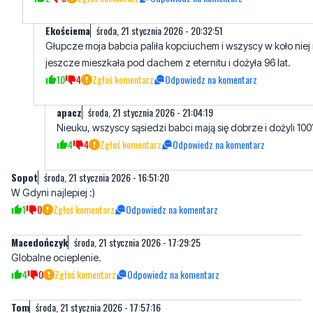
Ekościema
środa, 21 stycznia 2026 - 20:32:51
Głupcze moja babcia paliła kopciuchem i wszyscy w koło niej 
jeszcze mieszkała pod dachem z eternitu i dożyła 96 lat.
10
4
Zgłoś komentarz
Odpowiedz na komentarz
apacz
środa, 21 stycznia 2026 - 21:04:19
Nieuku, wszyscy sąsiedzi babci mają się dobrze i dożyli 100
4
4
Zgłoś komentarz
Odpowiedz na komentarz
Sopot
środa, 21 stycznia 2026 - 16:51:20
W Gdyni najlepiej :)
1
0
Zgłoś komentarz
Odpowiedz na komentarz
Macedończyk
środa, 21 stycznia 2026 - 17:29:25
Globalne ocieplenie.
4
0
Zgłoś komentarz
Odpowiedz na komentarz
Tom
środa, 21 stycznia 2026 - 17:57:16