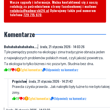
Wasze sygnały i informacje. Można kontaktować się z naszą
redakcją za pośrednictwem strony facebookowej i mailowo:
redakcja@nadmorski24.pl
Dyżurujemy także pod numerem
telefonu
729 715 670
.
Komentarze
Buhahahahahahaha....
środa, 21 stycznia 2026 - 14:03:26
Tyle pieniędzy poszło na ekologię i zima tradycyjnie obnaża jeden
z największych problemów polskich miast, czyli jakość powietrza.
Ta ekologia to tylko biznes i nic poza tym. Studnia bez dna.
19
6
Zgłoś komentarz
Odpowiedz na komentarz
Prącisław
środa, 21 stycznia 2026 - 14:21:42
Prawda czysta prawda . Jak nakrętki były luźne to nie było takiej
zimy.
19
0
Zgłoś komentarz
Odpowiedz na komentarz
środa, 21 stycznia 2026 - 14:13:22