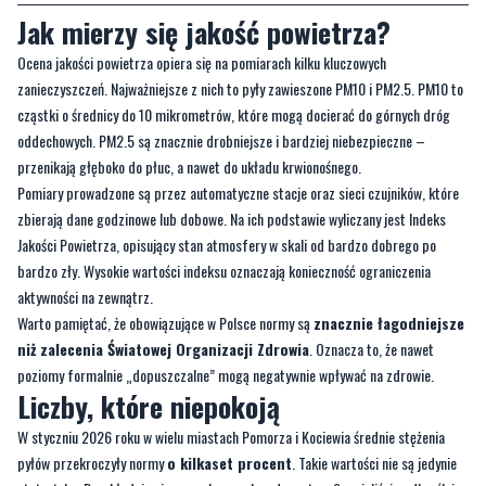
Jak mierzy się jakość powietrza?
Ocena jakości powietrza opiera się na pomiarach kilku kluczowych
zanieczyszczeń. Najważniejsze z nich to pyły zawieszone PM10 i PM2.5. PM10 to
cząstki o średnicy do 10 mikrometrów, które mogą docierać do górnych dróg
oddechowych. PM2.5 są znacznie drobniejsze i bardziej niebezpieczne –
przenikają głęboko do płuc, a nawet do układu krwionośnego.
Pomiary prowadzone są przez automatyczne stacje oraz sieci czujników, które
zbierają dane godzinowe lub dobowe. Na ich podstawie wyliczany jest Indeks
Jakości Powietrza, opisujący stan atmosfery w skali od bardzo dobrego po
bardzo zły. Wysokie wartości indeksu oznaczają konieczność ograniczenia
aktywności na zewnątrz.
Warto pamiętać, że obowiązujące w Polsce normy są
znacznie łagodniejsze
niż zalecenia Światowej Organizacji Zdrowia
. Oznacza to, że nawet
poziomy formalnie „dopuszczalne” mogą negatywnie wpływać na zdrowie.
Liczby, które niepokoją
W styczniu 2026 roku w wielu miastach Pomorza i Kociewia średnie stężenia
pyłów przekroczyły normy
o kilkaset procent
. Takie wartości nie są jedynie