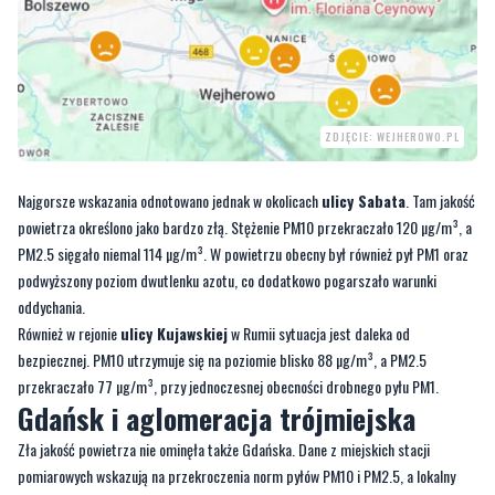
ZDJĘCIE: WEJHEROWO.PL
Najgorsze wskazania odnotowano jednak w okolicach
ulicy Sabata
. Tam jakość
powietrza określono jako bardzo złą. Stężenie PM10 przekraczało 120 µg/m³, a
PM2.5 sięgało niemal 114 µg/m³. W powietrzu obecny był również pył PM1 oraz
podwyższony poziom dwutlenku azotu, co dodatkowo pogarszało warunki
oddychania.
Również w rejonie
ulicy Kujawskiej
w Rumii sytuacja jest daleka od
bezpiecznej. PM10 utrzymuje się na poziomie blisko 88 µg/m³, a PM2.5
przekraczało 77 µg/m³, przy jednoczesnej obecności drobnego pyłu PM1.
Gdańsk i aglomeracja trójmiejska
Zła jakość powietrza nie ominęła także Gdańska. Dane z miejskich stacji
pomiarowych wskazują na przekroczenia norm pyłów PM10 i PM2.5, a lokalny