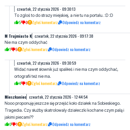
czwartek, 22 stycznia 2026 - 09:30:13
To zgloś to do strazy miejskiej, a nie tu na portalu. :D :D
5
0
Zgłoś komentarz
Odpowiedz na komentarz
M Trujmiasto K
czwartek, 22 stycznia 2026 - 09:17:38
Nie ma czym oddychać
1
5
Zgłoś komentarz
Odpowiedz na komentarz
czwartek, 22 stycznia 2026 - 09:30:59
Widać nawet słownik już spaliłeś i nie ma czym oddychać,
ortografii też nie ma.
4
1
Zgłoś komentarz
Odpowiedz na komentarz
Mieszkaniec
czwartek, 22 stycznia 2026 - 12:44:54
Nooo proponuję jeszcze się przejść koło działek na Sobieskiego.
Tragedia. Czy służby skatrolowaly działeczki kochane czym palą i
jakimi piecami??
0
1
Zgłoś komentarz
Odpowiedz na komentarz