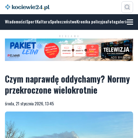
Wiadomości
Sport
Kultura
Społeczeństwo
Kronika policyjna
Fotogalerie
REKLAMA
ADS BY NGM
Czym naprawdę oddychamy? Normy
przekroczone wielokrotnie
środa, 21 stycznia 2026, 13:45