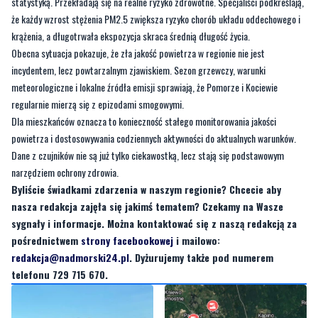
statystyką. Przekładają się na realne ryzyko zdrowotne. Specjaliści podkreślają,
że każdy wzrost stężenia PM2.5 zwiększa ryzyko chorób układu oddechowego i
krążenia, a długotrwała ekspozycja skraca średnią długość życia.
Obecna sytuacja pokazuje, że zła jakość powietrza w regionie nie jest
incydentem, lecz powtarzalnym zjawiskiem. Sezon grzewczy, warunki
meteorologiczne i lokalne źródła emisji sprawiają, że Pomorze i Kociewie
regularnie mierzą się z epizodami smogowymi.
Dla mieszkańców oznacza to konieczność stałego monitorowania jakości
powietrza i dostosowywania codziennych aktywności do aktualnych warunków.
Dane z czujników nie są już tylko ciekawostką, lecz stają się podstawowym
narzędziem ochrony zdrowia.
Byliście świadkami zdarzenia w naszym regionie? Chcecie aby
nasza redakcja zajęła się jakimś tematem? Czekamy na Wasze
sygnały i informacje. Można kontaktować się z naszą redakcją za
pośrednictwem
strony facebookowej
i mailowo:
redakcja@nadmorski24.pl
. Dyżurujemy także pod numerem
telefonu 729 715 670.