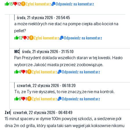
15
12
Zgłoś komentarz
Odpowiedz na komentarz
środa, 21 stycznia 2026 - 20:54:45
a może niektórych nie stać na pompe ciepła albo kocioł na
pellet?
12
2
Zgłoś komentarz
Odpowiedz na komentarz
MC
środa, 21 stycznia 2026 - 21:15:10
Pan Prezydent doklada wszelkich staran w tej kwestii. Hasło
wyborcze Jakość miasta przecież zoobowiązuje.
4
1
Zgłoś komentarz
Odpowiedz na komentarz
czwartek, 22 stycznia 2026 - 06:18:20
To, ze Ty nie słyszałeś, to nie znaczy,że nie ma kontroli.
6
1
Zgłoś komentarz
Odpowiedz na komentarz
Zet
czwartek, 22 stycznia 2026 - 06:48:49
15 minut spaceru w dymie 100m powyżej szkodzi, a siedzenie pół
dnia 2m od grilla, który spala taki sam węgiel jak koksownie nikomu