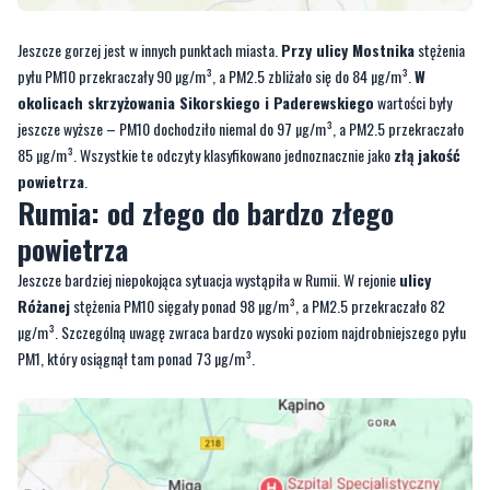
Jeszcze gorzej jest w innych punktach miasta.
Przy ulicy Mostnika
stężenia
pyłu PM10 przekraczały 90 µg/m³, a PM2.5 zbliżało się do 84 µg/m³.
W
okolicach skrzyżowania Sikorskiego i Paderewskiego
wartości były
jeszcze wyższe – PM10 dochodziło niemal do 97 µg/m³, a PM2.5 przekraczało
85 µg/m³. Wszystkie te odczyty klasyfikowano jednoznacznie jako
złą jakość
powietrza
.
Rumia: od złego do bardzo złego
powietrza
Jeszcze bardziej niepokojąca sytuacja wystąpiła w Rumii. W rejonie
ulicy
Różanej
stężenia PM10 sięgały ponad 98 µg/m³, a PM2.5 przekraczało 82
µg/m³. Szczególną uwagę zwraca bardzo wysoki poziom najdrobniejszego pyłu
PM1, który osiągnął tam ponad 73 µg/m³.