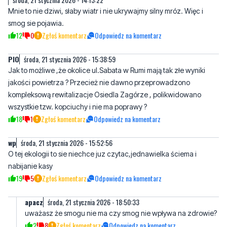
Mnie to nie dziwi, słaby wiatr i nie ukrywajmy silny mróz. Więc i
smog sie pojawia.
12
0
Zgłoś komentarz
Odpowiedz na komentarz
PlO
środa, 21 stycznia 2026 - 15:38:59
Jak to możliwe ,że okolice ul.Sabata w Rumi mają tak złe wyniki
jakości powietrza ? Przecież nie dawno przeprowadzono
kompleksową rewitalizacje Osiedla Zagórze , polikwidowano
wszystkie tzw. kopciuchy i nie ma poprawy ?
18
1
Zgłoś komentarz
Odpowiedz na komentarz
wp
środa, 21 stycznia 2026 - 15:52:56
O tej ekologii to sie niechce juz czytac,jednawielka ściema i
nabijanie kasy
19
5
Zgłoś komentarz
Odpowiedz na komentarz
apacz
środa, 21 stycznia 2026 - 18:50:33
uważasz że smogu nie ma czy smog nie wpływa na zdrowie?
2
8
Zgłoś komentarz
Odpowiedz na komentarz