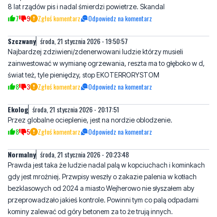
8 lat rządów pis i nadal śmierdzi powietrze. Skandal
7
9
Zgłoś komentarz
Odpowiedz na komentarz
Szczwany
środa, 21 stycznia 2026 - 19:50:57
Najbardzej zdziwieni/zdenerwowani ludzie którzy musieli
zainwestować w wymianę ogrzewania, reszta ma to głęboko w d,
świat też, tyle pieniędzy, stop EKOTERRORYSTOM
8
3
Zgłoś komentarz
Odpowiedz na komentarz
Ekolog
środa, 21 stycznia 2026 - 20:17:51
Przez globalne ocieplenie, jest na nordzie oblodzenie.
8
5
Zgłoś komentarz
Odpowiedz na komentarz
Normalny
środa, 21 stycznia 2026 - 20:23:48
Prawda jest taka że ludzie nadal palą w kopciuchach i kominkach
gdy jest mroźniej. Przwpisy weszły o zakazie palenia w kotłach
bezklasowych od 2024 a miasto Wejherowo nie słyszałem aby
przeprowadzało jakieś kontrole. Powinni tym co palą odpadami
kominy zalewać od góry betonem za to że trują innych.