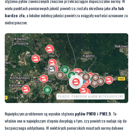
stężenia pyłów zawieszonych znacznie przekraczające dopuszczalne normy. W
wielu punktach pomiarowych jakość powietrza została określona jako
zła lub
bardzo zła
, a lokalne indeksy jakości powietrza osiągały wartości uznawane za
niebezpieczne.
ZDJĘCIE: POMORSKI ALARM METROLOGICZNY
Największym problemem są wysokie stężenia
pyłów PM10 i PM2.5
. To
właśnie one w największym stopniu decydują o tym, czy powietrze nadaje się do
bezpiecznego oddychania. W niektórych pomorskich miastach normy dobowe