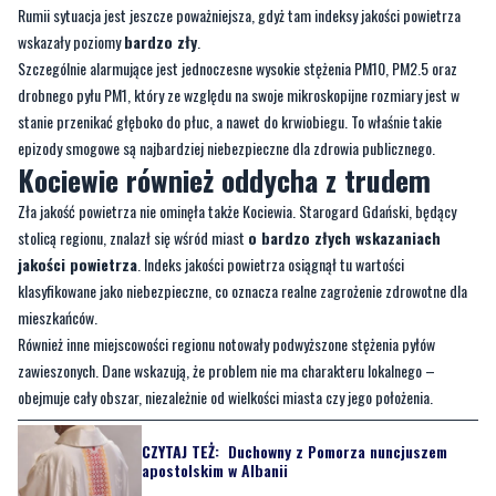
Rumii sytuacja jest jeszcze poważniejsza, gdyż tam indeksy jakości powietrza
wskazały poziomy
bardzo zły
.
Szczególnie alarmujące jest jednoczesne wysokie stężenia PM10, PM2.5 oraz
drobnego pyłu PM1, który ze względu na swoje mikroskopijne rozmiary jest w
stanie przenikać głęboko do płuc, a nawet do krwiobiegu. To właśnie takie
epizody smogowe są najbardziej niebezpieczne dla zdrowia publicznego.
Kociewie również oddycha z trudem
Zła jakość powietrza nie ominęła także Kociewia. Starogard Gdański, będący
stolicą regionu, znalazł się wśród miast
o bardzo złych wskazaniach
jakości powietrza
. Indeks jakości powietrza osiągnął tu wartości
klasyfikowane jako niebezpieczne, co oznacza realne zagrożenie zdrowotne dla
mieszkańców.
Również inne miejscowości regionu notowały podwyższone stężenia pyłów
zawieszonych. Dane wskazują, że problem nie ma charakteru lokalnego –
obejmuje cały obszar, niezależnie od wielkości miasta czy jego położenia.
CZYTAJ TEŻ:
Duchowny z Pomorza nuncjuszem
apostolskim w Albanii