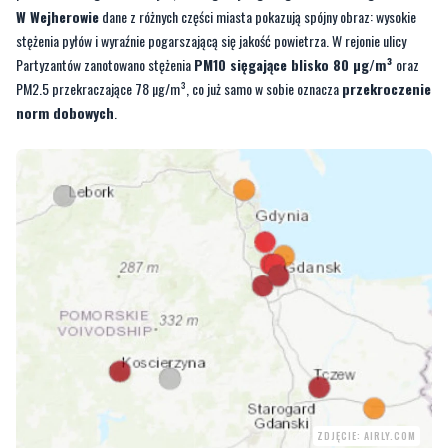
W Wejherowie
dane z różnych części miasta pokazują spójny obraz: wysokie
stężenia pyłów i wyraźnie pogarszającą się jakość powietrza. W rejonie ulicy
Partyzantów zanotowano stężenia
PM10 sięgające blisko 80 µg/m³
oraz
PM2.5 przekraczające 78 µg/m³, co już samo w sobie oznacza
przekroczenie
norm dobowych
.
ZDJĘCIE: AIRLY.COM