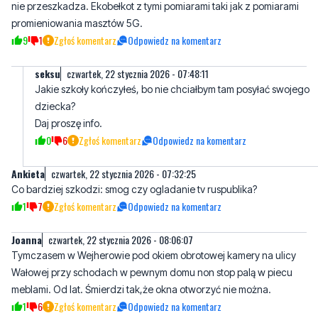
nie przeszkadza. Ekobełkot z tymi pomiarami taki jak z pomiarami
promieniowania masztów 5G.
9
1
Zgłoś komentarz
Odpowiedz na komentarz
seksu
czwartek, 22 stycznia 2026 - 07:48:11
Jakie szkoły kończyłeś, bo nie chciałbym tam posyłać swojego
dziecka?
Daj proszę info.
0
6
Zgłoś komentarz
Odpowiedz na komentarz
Ankieta
czwartek, 22 stycznia 2026 - 07:32:25
Co bardziej szkodzi: smog czy ogladanie tv ruspublika?
1
7
Zgłoś komentarz
Odpowiedz na komentarz
Joanna
czwartek, 22 stycznia 2026 - 08:06:07
Tymczasem w Wejherowie pod okiem obrotowej kamery na ulicy
Wałowej przy schodach w pewnym domu non stop palą w piecu
meblami. Od lat. Śmierdzi tak,że okna otworzyć nie można.
1
6
Zgłoś komentarz
Odpowiedz na komentarz