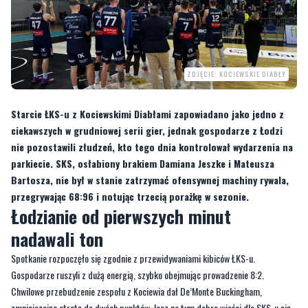
ZDJĘCIE: KOCIEWSKIE DIABŁY
Starcie ŁKS-u z Kociewskimi Diabłami zapowiadano jako jedno z
ciekawszych w grudniowej serii gier, jednak gospodarze z Łodzi
nie pozostawili złudzeń, kto tego dnia kontrolował wydarzenia na
parkiecie. SKS, osłabiony brakiem Damiana Jeszke i Mateusza
Bartosza, nie był w stanie zatrzymać ofensywnej machiny rywala,
przegrywając 68:96 i notując trzecią porażkę w sezonie.
Łodzianie od pierwszych minut
nadawali ton
Spotkanie rozpoczęło się zgodnie z przewidywaniami kibiców ŁKS-u.
Gospodarze ruszyli z dużą energią, szybko obejmując prowadzenie 8:2.
Chwilowe przebudzenie zespołu z Kociewia dał De’Monte Buckingham,
zmniejszając stratę do dwóch punktów, lecz na tym dobre wieści dla SKS-u się
skończyły. Trio Tomaszewski–Ponitka–Lewandowski prowadziło grę łodzian,
gwarantując im aż 11 punktów przewagi po pierwszej kwarcie.
Druga odsłona meczu przyniosła kontynuację dominacji gospodarzy. Seria 8:0