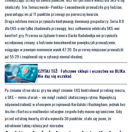
dla ŁKS-u nie tylko zbudowała przewagę, lecz całkowicie odebrała SKS-owi
komfort gry. Przerwa na żądanie trenera Darko Radulovikja nie przyniosła
oczekiwanej zmiany, a łodzianie konsekwentnie powiększali prowadzenie,
osiągając w pewnym momencie wynik 47:20. Do przerwy miejscowi prowadzili
już 55:29 i znajdowali się w sytuacji niemal idealnej.
CZYTAJ TEŻ:
Fałszywe sklepi i oszustwa na BLIKa.
Nie daj się oszukać
Po zmianie stron obraz gry nie uległ zmianie. ŁKS kontrolował przebieg meczu,
a SKS – mimo starań – nie mógł znaleźć skutecznego rytmu. Największą
odpowiedzialność w ofensywie przejmowali Kordalski i Buckingham, jednak bez
Jeszke i Bartosza możliwości rotacyjne zespołu były mocno ograniczone. Gdy
przed ostatnią kwartą strata wynosiła 30 punktów, stało się jasne, że
odrobienie takiej różnicy jest nierealne.
Ambitna końcówka nie odmieniła losów
meczu
W czwartej kwarcie Kordalski, Adamczyk i Ziółkowski podjęli próbę ożywienia