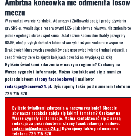
gry SKS-u, rywalizując z rezerwowymi ŁKS-u jak równy z równym. Nie zmieniło to
jednak ogólnego obrazu spotkania. Ostatecznie Kociewskie Diabły przegrały
68:96, choć przybyli do Łodzi kibice stworzyli drużynie znakomite wsparcie.
Brak dwóch kluczowych zawodników daje usprawiedliwienie trudnej sytuacji, a
zespół wierzy, że w kolejnych kolejkach powróci na zwycięską ścieżkę.
Byliście świadkami zdarzenia w naszym regionie? Czekamy na
Wasze sygnały i informacje. Można kontaktować się z nami za
pośrednictwem
strony facebookowej
i mailowo:
redakcja@kociewie24.pl
. Dyżurujemy także pod numerem telefonu
729 715 670.
Byliście świadkami zdarzenia w naszym regionie? Chcecie
aby nasza redakcja zajęła się jakimś tematem? Czekamy na
Wasze sygnały i informacje. Można kontaktować się z naszą
redakcją za pośrednictwem strony facebookowej i mailowo:
redakcja@nadmorski24.pl
Dyżurujemy także pod numerem
telefonu
729 715 670
.
Komentarze