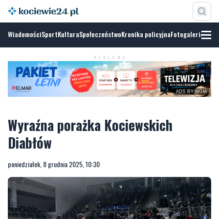
Wiadomości
Sport
Kultura
Społeczeństwo
Kronika policyjna
Fotogalerie
ADS BY
NGM
REKLAMA
Wyraźna porażka Kociewskich
Diabłów
poniedziałek, 8 grudnia 2025, 10:30