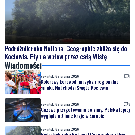
Podróżnik roku National Geographic zbliża się do
Kociewia. Płynie wpław przez całą Wisłę
Wiadomości
czwartek, 6 sierpnia 2026
1
Kolorowy korowód, muzyka i regionalne
smaki. Nadchodzi Święto Kociewia
czwartek, 6 sierpnia 2026
8
Gazowe przygotowania do zimy. Polska lepiej
wygląda niż inne kraje w Europie
czwartek, 6 sierpnia 2026
Podróżnik roku National Geographic zbliża
się do Kociewia. Płynie wpław przez całą
Wisłę