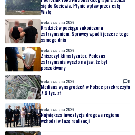
środa, 5 sierpnia 2026
Kradzież w pociągu zakończona
zatrzymaniem. Sprawcy wpadli jeszcze tego
samego dnia
środa, 5 sierpnia 2026
Zniszczył klimatyzator. Podczas
zatrzymania wyszło na jaw, że był
poszukiwany
środa, 5 sierpnia 2026
11
Mediana wynagrodzeń w Polsce przekroczyła
7,6 tys. zł
środa, 5 sierpnia 2026
Największa inwestycja drogowa regionu
wchodzi w fazę realizacji
środa, 5 sierpnia 2026
3
Pomorze najdroższym regionem w Polsce
pod względem OC