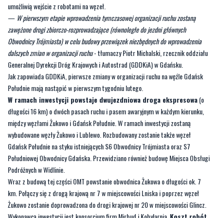
umożliwią wejście z robotami na węzeł.
—
W pierwszym etapie wprowadzenia tymczasowej organizacji ruchu zostaną
zawężone drogi zbiorczo-rozprowadzające (równoległe do jezdni głównych
Obwodnicy Trójmiasta) w celu budowy przewiązek niezbędnych do wprowadzenia
dalszych zmian w organizacji ruchu
- tłumaczy Piotr Michalski, rzecznik oddziału
Generalnej Dyrekcji Dróg Krajowych i Autostrad (GDDKiA) w Gdańsku.
Jak zapowiada GDDKiA, pierwsze zmiany w organizacji ruchu na węźle Gdańsk
Południe mają nastąpić w pierwszym tygodniu lutego.
W ramach inwestycji powstaje dwujezdniowa droga ekspresowa
(o
długości 16 km) o dwóch pasach ruchu i pasem awaryjnym w każdym kierunku,
między węzłami Żukowo i Gdańsk Południe. W ramach inwestycji zostaną
wybudowane węzły Żukowo i Lublewo. Rozbudowany zostanie także węzeł
Gdańsk Południe na styku istniejących S6 Obwodnicy Trójmiasta oraz S7
Południowej Obwodnicy Gdańska. Przewidziano również budowę Miejsca Obsługi
Podróżnych w Widlinie.
Wraz z budową tej części OMT powstanie obwodnica Żukowa o długości ok. 7
km. Połączy się z drogą krajową nr 7 w miejscowości Lniska i poprzez węzeł
Żukowo zostanie doprowadzona do drogi krajowej nr 20 w miejscowości Glincz.
Wykonawcą inwestycji jest konsorcjum firm Mirbud i Kobylarnia.
Koszt robót