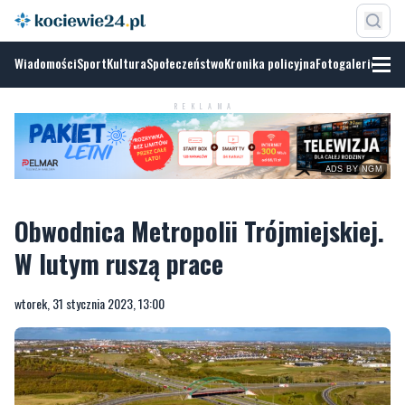
Wiadomości
Sport
Kultura
Społeczeństwo
Kronika policyjna
Fotogalerie
REKLAMA
ADS BY NGM
Obwodnica Metropolii Trójmiejskiej.
W lutym ruszą prace
wtorek, 31 stycznia 2023, 13:00