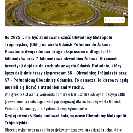
FOT. GDDKIA
Do 2025 r. ma być zbudowana część Obwodnicy Metropolii
Trójmiejskiej (OMT) od węzła Gdańsk Południe do Żukowa.
Powstanie dwujezdniowa droga ekspresowa o długości 16
kilometrów oraz 7-kilometrowa obwodnica Żukowa. W ramach
inwestycji dojdzie do rozbudowy węzła Gdańsk-Południe, który
łączy dziś dwie trasy ekspresowe: S6 - Obwodnicę Trójmiasta oraz
S7 - Południową Obwodnicę Gdańska. To oznacza, że kierowcy będą
musieli się liczyć z utrudnieniami w ruchu.
W piątek, 27 stycznia, wojewoda pomorski Dariusz Drelich wydał decyzję ZRID
(zezwolenie na realizację inwestycji drogowej) dla rozbudowy węzła Gdańsk
Południe. Ma ona rygor natychmiastowej wykonalności.
Czytaj również:
Będą budować kolejną część Obwodnicy Metropolii
Trójmiejskiej
Obecnie wykonawca uzgadnia projekty tymczasowej organizacji ruchu, które