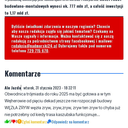
budowlano-montażowych wynosi ok. 777 mln zł, a całość inwestycji
to 1,17 mld zł.
Byliście świadkami zdarzenia w naszym regionie? Chcecie
aby nasza redakcja zajęła się jakimś tematem? Czekamy na
Wasze sygnały i informacje. Można kontaktować się z naszą
redakcją za pośrednictwem strony facebookowej i mailowo:
redakcja@nadmorski24.pl
Dyżurujemy także pod numerem
telefonu
729 715 670
.
Komentarze
Ale Jazda
wtorek, 31 stycznia 2023 - 18:32:11
Obwodnica trójmiasta do roku 2025 ma być gotowa a w tym
Wejherowie od pięciu dekad jeszcze nie rozpoczęli budowy
WĘZŁA ZRYW węzła zryw, zryw,zryw, zryw ten zryw to chyba już
nie potrzebny od kiedy trasa kaszubska funkcjonuje...
5
1
Zgłoś komentarz
Odpowiedz na komentarz