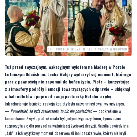
FOT. PORT LOTNICZY IM. LECHA WAŁĘSY W GDAŃSKU
Tuż przed zwyczajnym, wakacyjnym wylotem na Maderę w Porcie
Lotniczym Gdańsk im. Lecha Wałęsy wydarzył się moment, którego
para z pewnością nie zapomni do końca życia. Piotr – korzystając
z atmosfery podróży i emocji towarzyszących odprawie – uklęknął
w hali odlotów i poprosił swoją partnerkę Natalię o rękę.
Jak relacjonuje lotnisko, reakcja kobiety była natychmiastowa i wzruszająca.
—
Powiedzieć, że była zaskoczona, to nic nie powiedzieć
— podkreślono w
komunikacie. Zwykła podróż miała być jedynie wypoczynkiem, tymczasem
rozpoczęła się dla pary od najważniejszej życiowej decyzji. Natalia powiedziała
„tak”, a ich wyjątkowy moment obserwowali inni pasażerowie, którzy nie kryli