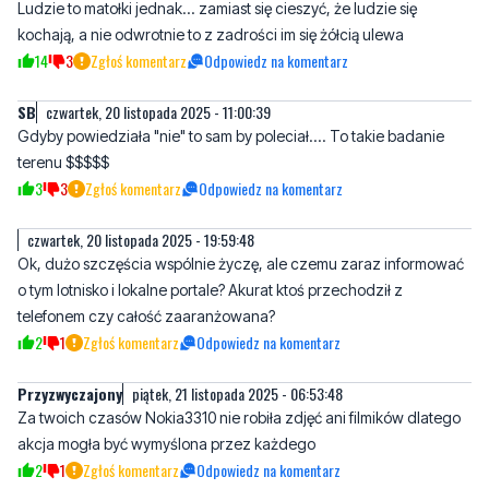
Ludzie to matołki jednak... zamiast się cieszyć, że ludzie się
kochają, a nie odwrotnie to z zadrości im się żółcią ulewa
14
3
Zgłoś komentarz
Odpowiedz na komentarz
SB
czwartek, 20 listopada 2025 - 11:00:39
Gdyby powiedziała "nie" to sam by poleciał.... To takie badanie
terenu $$$$$
3
3
Zgłoś komentarz
Odpowiedz na komentarz
czwartek, 20 listopada 2025 - 19:59:48
Ok, dużo szczęścia wspólnie życzę, ale czemu zaraz informować
o tym lotnisko i lokalne portale? Akurat ktoś przechodził z
telefonem czy całość zaaranżowana?
2
1
Zgłoś komentarz
Odpowiedz na komentarz
Przyzwyczajony
piątek, 21 listopada 2025 - 06:53:48
Za twoich czasów Nokia3310 nie robiła zdjęć ani filmików dlatego
akcja mogła być wymyślona przez każdego
2
1
Zgłoś komentarz
Odpowiedz na komentarz