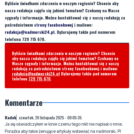
Byliście świadkami zdarzenia w naszym regionie? Chcecie aby
nasza redakcja zajęła się jakimś tematem? Czekamy na Wasze
sygnały i informacje. Można kontaktować się z naszą redakcją za
pośrednictwem
strony facebookowej
i mailowo:
redakcja@nadmorski24.pl
. Dyżurujemy także pod numerem
telefonu 729 715 670.
Byliście świadkami zdarzenia w naszym regionie? Chcecie
aby nasza redakcja zajęła się jakimś tematem? Czekamy na
Wasze sygnały i informacje. Można kontaktować się z naszą
redakcją za pośrednictwem strony facebookowej i mailowo:
redakcja@nadmorski24.pl
Dyżurujemy także pod numerem
telefonu
729 715 670
.
Komentarze
Radek
czwartek, 20 listopada 2025 - 09:05:35
Ja się oświadczyłem w kinie czemu tego nikt nie napisał o mnie.
Porażka aby takie żenujące artykuły wstawiać na nadmorski. Pl