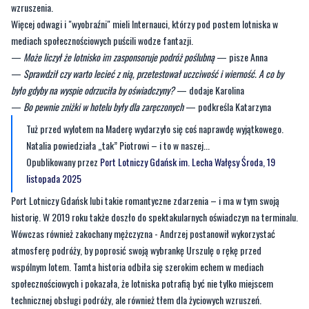
wzruszenia.
Więcej odwagi i "wyobraźni" mieli Internauci, którzy pod postem lotniska w
mediach społecznościowych puścili wodze fantazji.
—
Może liczył że lotnisko im zasponsoruje podróż poślubną
— pisze Anna
—
Sprawdził czy warto lecieć z nią, przetestował uczciwość i wierność. A co by
było gdyby na wyspie odrzuciła by oświadczyny?
— dodaje Karolina
—
Bo pewnie zniżki w hotelu były dla zaręczonych
— podkreśla Katarzyna
Tuż przed wylotem na Maderę wydarzyło się coś naprawdę wyjątkowego.
Natalia powiedziała „tak” Piotrowi – i to w naszej...
Opublikowany przez
Port Lotniczy Gdańsk im. Lecha Wałęsy
Środa, 19
listopada 2025
Port Lotniczy Gdańsk lubi takie romantyczne zdarzenia – i ma w tym swoją
historię. W 2019 roku także doszło do spektakularnych oświadczyn na terminalu.
Wówczas również zakochany mężczyzna - Andrzej postanowił wykorzystać
atmosferę podróży, by poprosić swoją wybrankę Urszulę o rękę przed
wspólnym lotem. Tamta historia odbiła się szerokim echem w mediach
społecznościowych i pokazała, że lotniska potrafią być nie tylko miejscem
technicznej obsługi podróży, ale również tłem dla życiowych wzruszeń.