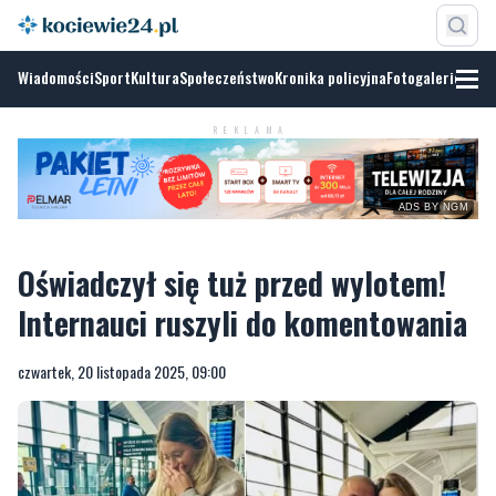
Wiadomości
Sport
Kultura
Społeczeństwo
Kronika policyjna
Fotogalerie
REKLAMA
ADS BY NGM
Oświadczył się tuż przed wylotem!
Internauci ruszyli do komentowania
czwartek, 20 listopada 2025, 09:00