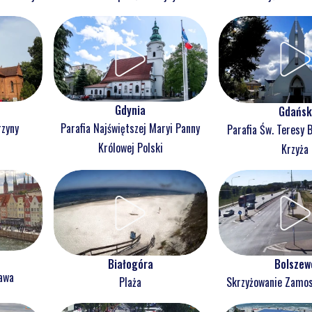
Gdynia
Gdańsk
rzyny
Parafia Najświętszej Maryi Panny
Parafia Św. Teresy 
j
Królowej Polski
Krzyża
Białogóra
Bolszew
ława
Plaża
Skrzyżowanie Zam