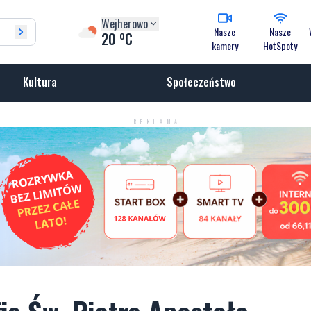
Wejherowo
Nasze
Nasze
o
20
C
kamery
HotSpoty
Kultura
Społeczeństwo
REKLAMA