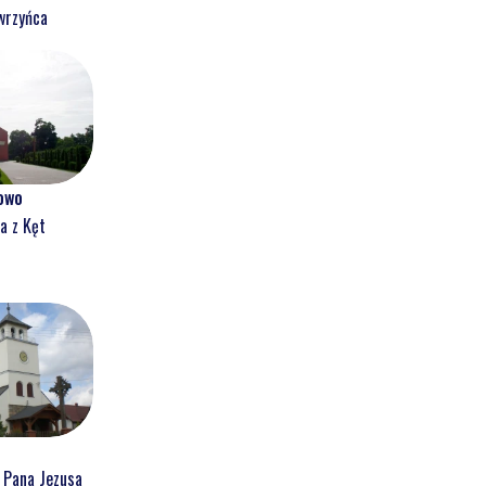
wrzyńca
owo
a z Kęt
a Pana Jezusa