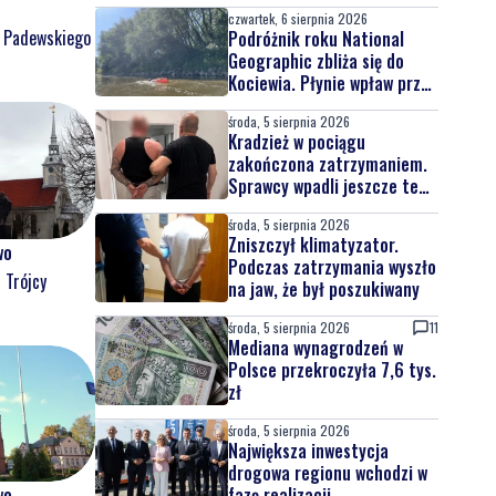
czwartek, 6 sierpnia 2026
o Padewskiego
Podróżnik roku National
Geographic zbliża się do
Kociewia. Płynie wpław przez
całą Wisłę
środa, 5 sierpnia 2026
Kradzież w pociągu
zakończona zatrzymaniem.
Sprawcy wpadli jeszcze tego
samego dnia
środa, 5 sierpnia 2026
Zniszczył klimatyzator.
wo
Podczas zatrzymania wyszło
 Trójcy
na jaw, że był poszukiwany
środa, 5 sierpnia 2026
11
Mediana wynagrodzeń w
Polsce przekroczyła 7,6 tys.
zł
środa, 5 sierpnia 2026
Największa inwestycja
drogowa regionu wchodzi w
fazę realizacji
wo