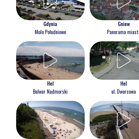
Gdynia
Gniew
Molo Południowe
Panorama miast
Hel
Hel
Bulwar Nadmorski
ul. Dworcowa