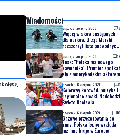
Wiadomości
piątek, 7 sierpnia 2026
3
Więcej wraków dostępnych
dla nurków. Urząd Morski
rozszerzył listę podwodnych
atrakcji
piątek, 7 sierpnia 2026
17
Tusk: "Polska ma nowego
zawodnika". Premier spotkał
się z amerykańskim aktorem
ż więcej
czwartek, 6 sierpnia 2026
1
Kolorowy korowód, muzyka i
regionalne smaki. Nadchodzi
Święto Kociewia
czwartek, 6 sierpnia 2026
10
Gazowe przygotowania do
zimy. Polska lepiej wygląda
niż inne kraje w Europie