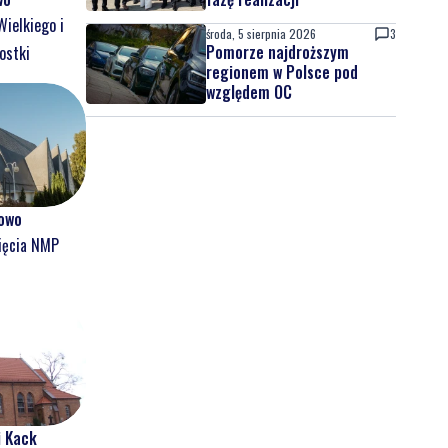
Wielkiego i
środa, 5 sierpnia 2026
3
Pomorze najdroższym
ostki
regionem w Polsce pod
względem OC
owo
ięcia NMP
i Kack