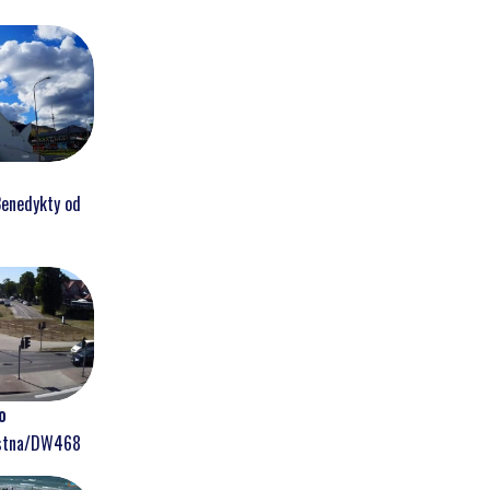
Benedykty od
o
ostna/DW468