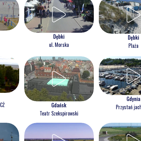
Dębki
Dębki
ul. Morska
Plaża
Gdynia
NCŻ
Gdańsk
Przystań jac
Teatr Szekspirowski