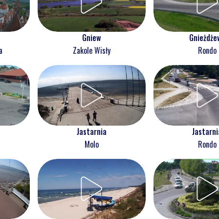
Gnieżdże
Gniew
Rondo
a
Zakole Wisły
Jastarnia
Jastarni
Molo
Rondo