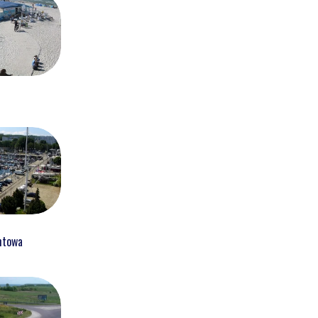
htowa