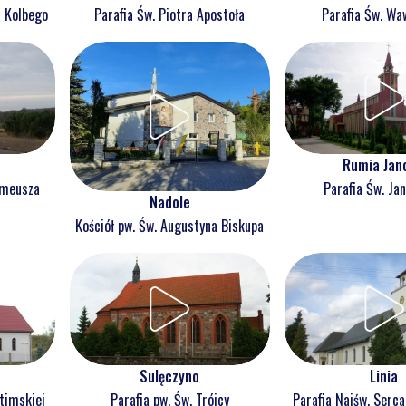
a Kolbego
Parafia Św. Piotra Apostoła
Parafia Św. Wa
Rumia Jan
omeusza
Parafia Św. Jan
Nadole
Kościół pw. Św. Augustyna Biskupa
Sulęczyno
Linia
atimskiej
Parafia pw. Św. Trójcy
Parafia Najśw. Serc