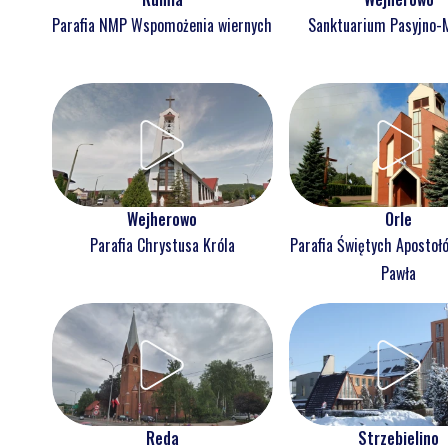
Parafia NMP Wspomożenia wiernych
Sanktuarium Pasyjno-
Wejherowo
Orle
Parafia Chrystusa Króla
Parafia Świętych Apostołó
Pawła
Reda
Strzebielino