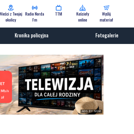
Wieści z Twojej
Radio Norda
TTM
Kościoły
Wyślij
okolicy
Fm
online
materiał
Kronika policyjna
Fotogalerie
ADS BY NGM