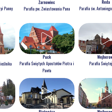
Reda
Żarnowiec
ryi Panny
Parafia św. Antonieg
Parafia pw. Zwiastowania Pana
Puck
Wejhero
Parafia Świętych Apostołów Piotra i
Parafia Świętej
ieślnika
Pawła
Białogóra
Wejhero