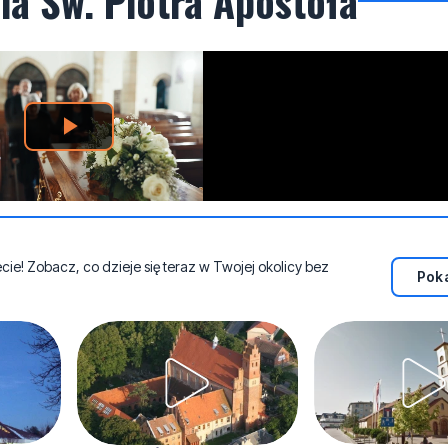
ia Św. Piotra Apostoła
e! Zobacz, co dzieje się teraz w Twojej okolicy bez
Poka