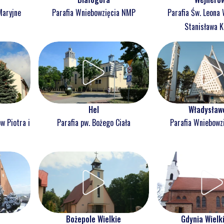
Maryjne
Parafia Wniebowzięcia NMP
Parafia Św. Leona 
Stanisława K
Hel
Władysław
w Piotra i
Parafia pw. Bożego Ciała
Parafia Wniebowz
Bożepole Wielkie
Gdynia Wielk