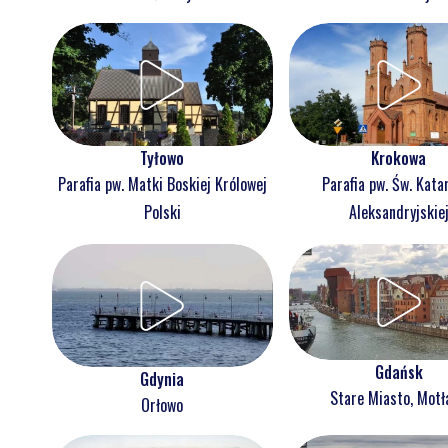
Tyłowo
Krokowa
Parafia pw. Matki Boskiej Królowej
Parafia pw. Św. Kata
Polski
Aleksandryjskie
Gdańsk
Gdynia
Stare Miasto, Mot
Orłowo