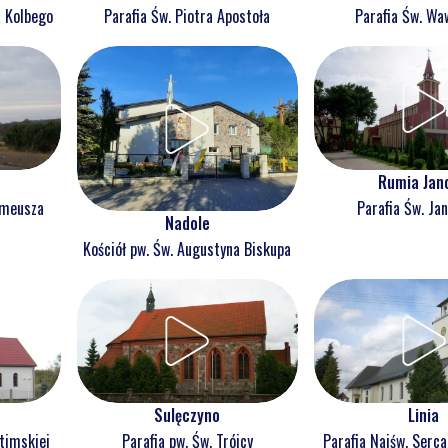
a Kolbego
Parafia Św. Piotra Apostoła
Parafia Św. Wa
Rumia Jan
omeusza
Parafia Św. Jan
Nadole
Kościół pw. Św. Augustyna Biskupa
Sulęczyno
Linia
atimskiej
Parafia pw. Św. Trójcy
Parafia Najśw. Serc