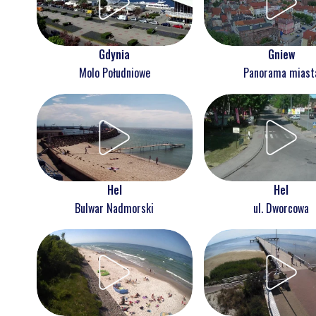
Gdynia
Gniew
Molo Południowe
Panorama miast
Hel
Hel
Bulwar Nadmorski
ul. Dworcowa