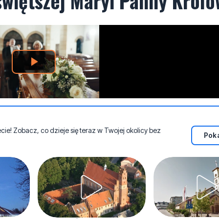
świętszej Maryi Panny Królo
e! Zobacz, co dzieje się teraz w Twojej okolicy bez
Poka