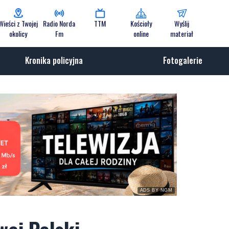
Wieści z Twojej
Radio Norda
TTM
Kościoły
Wyślij
okolicy
Fm
online
materiał
Kronika policyjna
Fotogalerie
ADS BY NGM