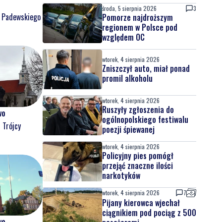
środa, 5 sierpnia 2026
3
o Padewskiego
Pomorze najdroższym
regionem w Polsce pod
względem OC
wtorek, 4 sierpnia 2026
Zniszczył auto, miał ponad
promil alkoholu
wtorek, 4 sierpnia 2026
Ruszyły zgłoszenia do
wo
ogólnopolskiego festiwalu
 Trójcy
poezji śpiewanej
wtorek, 4 sierpnia 2026
Policyjny pies pomógł
przejąć znaczne ilości
narkotyków
wtorek, 4 sierpnia 2026
7
Pijany kierowca wjechał
ciągnikiem pod pociąg z 500
wo