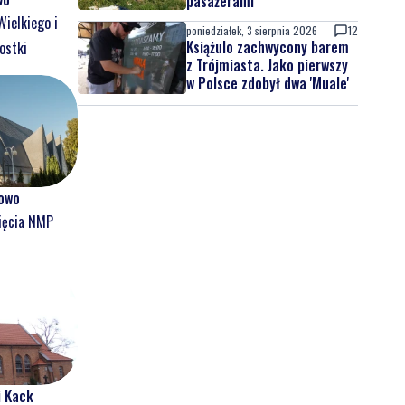
pasażerami
Wielkiego i
poniedziałek, 3 sierpnia 2026
12
Książulo zachwycony barem
ostki
z Trójmiasta. Jako pierwszy
w Polsce zdobył dwa 'Muale'
owo
ięcia NMP
i Kack