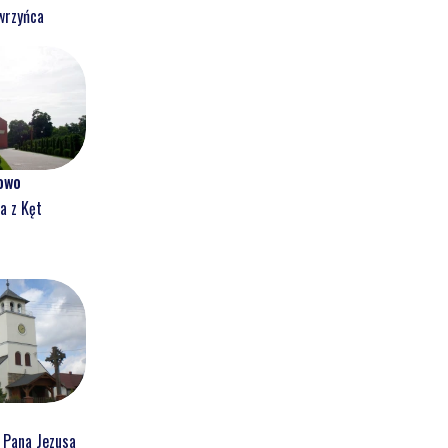
wrzyńca
owo
a z Kęt
a Pana Jezusa