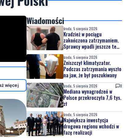
wej Polski
Wiadomości
środa, 5 sierpnia 2026
Kradzież w pociągu
zakończona zatrzymaniem.
Sprawcy wpadli jeszcze tego
samego dnia
środa, 5 sierpnia 2026
Zniszczył klimatyzator.
Podczas zatrzymania wyszło
na jaw, że był poszukiwany
ż więcej
środa, 5 sierpnia 2026
8
Mediana wynagrodzeń w
Polsce przekroczyła 7,6 tys.
zł
środa, 5 sierpnia 2026
Największa inwestycja
drogowa regionu wchodzi w
fazę realizacji