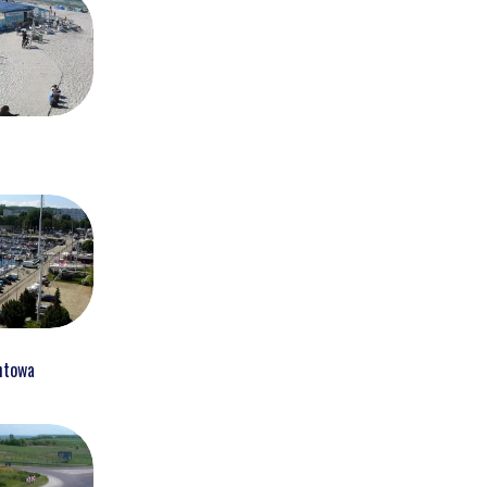
htowa