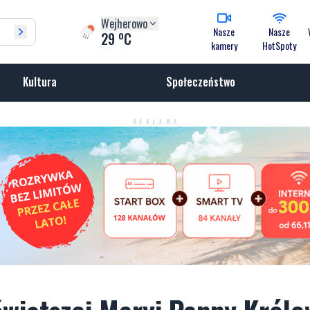
Wejherowo
Nasze
Nasze
o
29
C
kamery
HotSpoty
Kultura
Społeczeństwo
REKLAMA