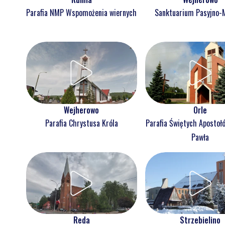
Parafia NMP Wspomożenia wiernych
Sanktuarium Pasyjno-
Wejherowo
Orle
Parafia Chrystusa Króla
Parafia Świętych Apostołó
Pawła
Reda
Strzebielino