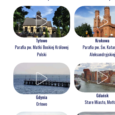
Tyłowo
Krokowa
Parafia pw. Matki Boskiej Królowej
Parafia pw. Św. Kata
Polski
Aleksandryjskie
Gdańsk
Gdynia
Stare Miasto, Mot
Orłowo