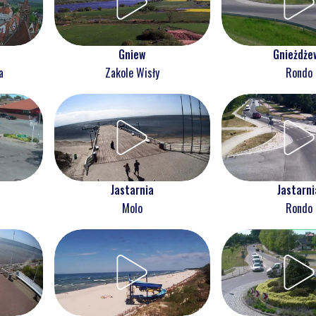
Gnieżdże
Gniew
Rondo
a
Zakole Wisły
Jastarnia
Jastarni
Molo
Rondo