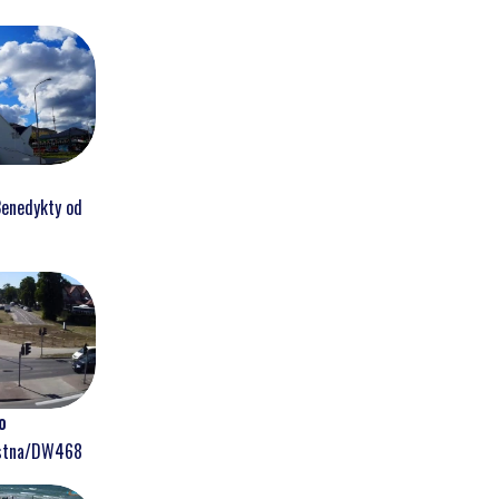
Benedykty od
o
ostna/DW468