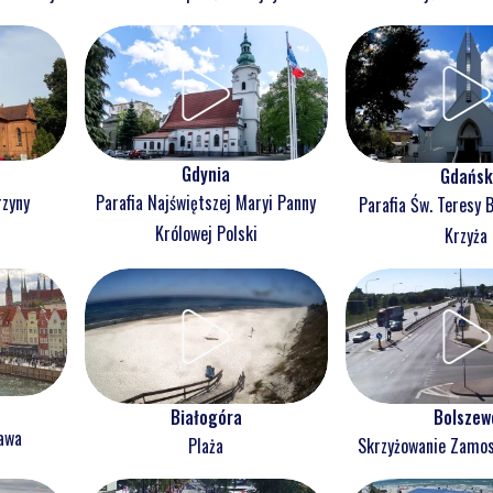
Gdynia
Gdańsk
rzyny
Parafia Najświętszej Maryi Panny
Parafia Św. Teresy 
j
Królowej Polski
Krzyża
Białogóra
Bolszew
ława
Plaża
Skrzyżowanie Zam