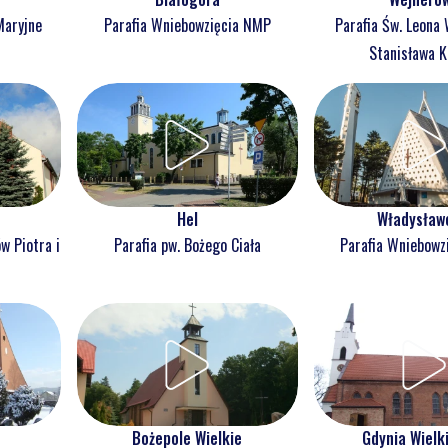
Maryjne
Parafia Wniebowzięcia NMP
Parafia Św. Leona 
Stanisława K
Hel
Władysław
w Piotra i
Parafia pw. Bożego Ciała
Parafia Wniebowz
Bożepole Wielkie
Gdynia Wielk