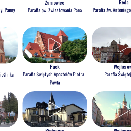
Reda
Żarnowiec
ryi Panny
Parafia św. Antonieg
Parafia pw. Zwiastowania Pana
Puck
Wejhero
Parafia Świętych Apostołów Piotra i
Parafia Świętej
ieślnika
Pawła
Białogóra
Wejhero