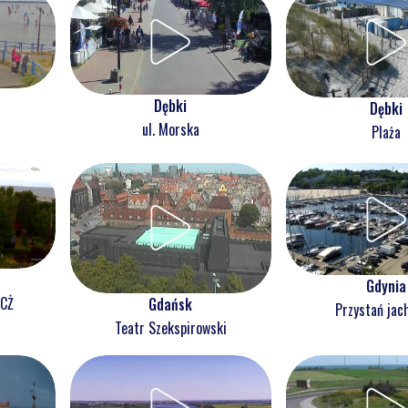
Dębki
Dębki
ul. Morska
Plaża
Gdynia
NCŻ
Gdańsk
Przystań jac
Teatr Szekspirowski