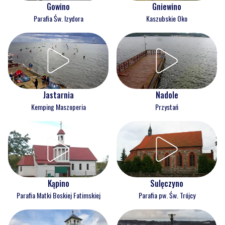
Gowino
Gniewino
Parafia Św. Izydora
Kaszubskie Oko
Jastarnia
Nadole
Kemping Maszoperia
Przystań
Kąpino
Sulęczyno
Parafia Matki Boskiej Fatimskiej
Parafia pw. Św. Trójcy