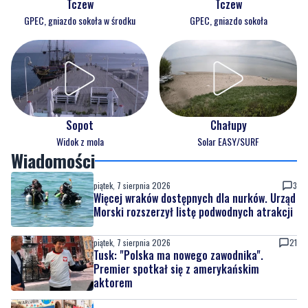
Tczew
Tczew
GPEC, gniazdo sokoła w środku
GPEC, gniazdo sokoła
Sopot
Chałupy
Widok z mola
Solar EASY/SURF
Wiadomości
piątek, 7 sierpnia 2026
3
Więcej wraków dostępnych dla nurków. Urząd
Morski rozszerzył listę podwodnych atrakcji
piątek, 7 sierpnia 2026
21
Tusk: "Polska ma nowego zawodnika".
Premier spotkał się z amerykańskim
aktorem