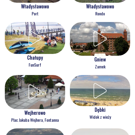
Władysławowo
Władysławowo
Port
Rondo
Chałupy
Gniew
FunSurf
Zamek
Dębki
Wejherowo
Widok z wieży
Plac Jakuba Wejhera, Fontanna