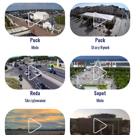
Puck
Puck
Molo
Stary Rynek
Reda
Sopot
Skrzyżowanie
Molo