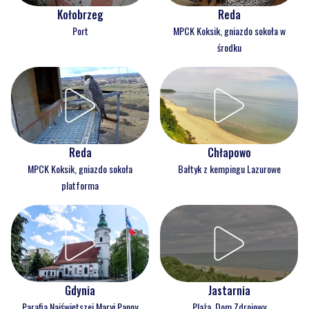
Kołobrzeg
Reda
Port
MPCK Koksik, gniazdo sokoła w
środku
Reda
Chłapowo
MPCK Koksik, gniazdo sokoła
Bałtyk z kempingu Lazurowe
platforma
Gdynia
Jastarnia
Parafia Najświętszej Maryi Panny
Plaża, Dom Zdrojowy