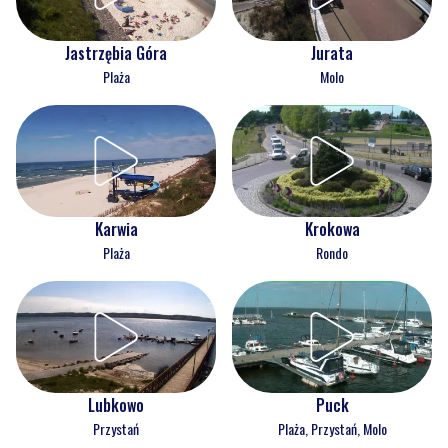
Jastrzębia Góra
Jurata
Plaża
Molo
Karwia
Krokowa
Plaża
Rondo
Lubkowo
Puck
Przystań
Plaża, Przystań, Molo