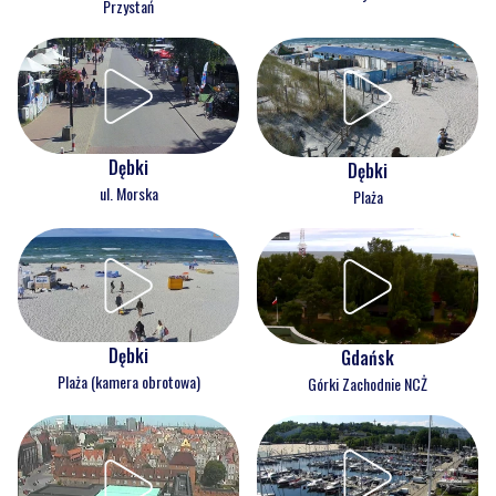
Przystań
Dębki
Dębki
ul. Morska
Plaża
Dębki
Gdańsk
Plaża (kamera obrotowa)
Górki Zachodnie NCŻ