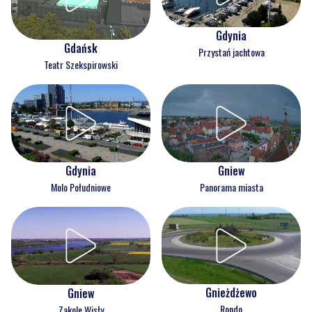
Gdynia
Gdańsk
Przystań jachtowa
Teatr Szekspirowski
Gdynia
Gniew
Molo Południowe
Panorama miasta
Gnieżdżewo
Gniew
Rondo
Zakole Wisły