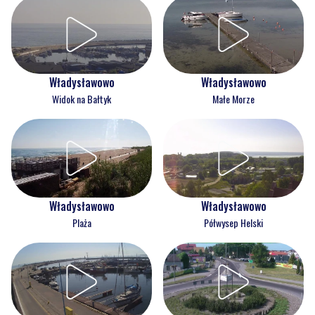
Władysławowo
Władysławowo
Widok na Bałtyk
Małe Morze
Władysławowo
Władysławowo
Plaża
Półwysep Helski