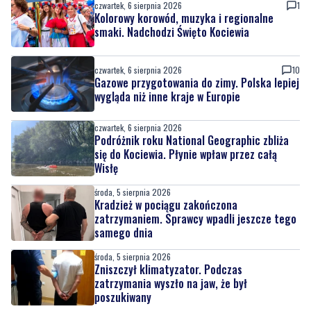
czwartek, 6 sierpnia 2026
1
Kolorowy korowód, muzyka i regionalne
smaki. Nadchodzi Święto Kociewia
czwartek, 6 sierpnia 2026
10
Gazowe przygotowania do zimy. Polska lepiej
wygląda niż inne kraje w Europie
czwartek, 6 sierpnia 2026
Podróżnik roku National Geographic zbliża
się do Kociewia. Płynie wpław przez całą
Wisłę
środa, 5 sierpnia 2026
Kradzież w pociągu zakończona
zatrzymaniem. Sprawcy wpadli jeszcze tego
samego dnia
środa, 5 sierpnia 2026
Zniszczył klimatyzator. Podczas
zatrzymania wyszło na jaw, że był
poszukiwany