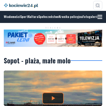
Wiadomości
Sport
Kultura
Społeczeństwo
Kronika policyjna
Fotogalerie
REKLAMA
ADS BY NGM
Sopot - plaża, małe molo