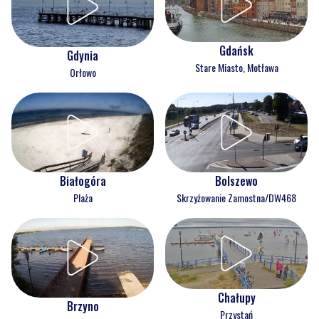
Gdańsk
Gdynia
Stare Miasto, Motława
Orłowo
Białogóra
Bolszewo
Plaża
Skrzyżowanie Zamostna/DW468
Chałupy
Brzyno
Przystań